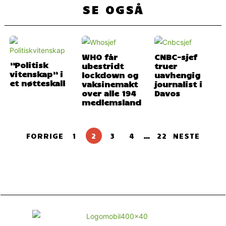
SE OGSÅ
WHO får
CNBC-sjef
”Politisk
ubestridt
truer
vitenskap” i
lockdown og
uavhengig
et nøtteskall
vaksinemakt
journalist i
over alle 194
Davos
medlemsland
FORRIGE
1
2
3
4
…
22
NESTE