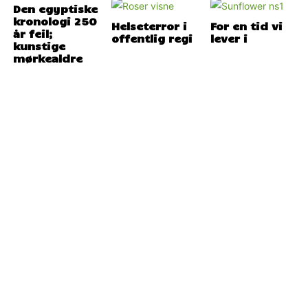
Den egyptiske
kronologi 250
Helseterror i
For en tid vi
år feil;
offentlig regi
lever i
kunstige
mørkealdre