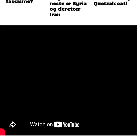
fascisme?
neste er Syria
Quetzalcoatl
og deretter
Iran