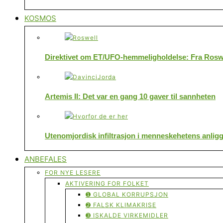
KOSMOS
Direktivet om ET/UFO-hemmeligholdelse: Fra Roswe
Artemis II: Det var en gang 10 gaver til sannheten
Utenomjordisk infiltrasjon i menneskehetens anlig
ANBEFALES
FOR NYE LESERE
AKTIVERING FOR FOLKET
➊ GLOBAL KORRUPSJON
➋ FALSK KLIMAKRISE
➌ ISKALDE VIRKEMIDLER