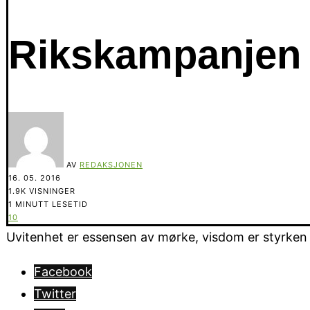
Rikskampanjen F
AV
REDAKSJONEN
16. 05. 2016
1.9K VISNINGER
1 MINUTT LESETID
10
Uvitenhet er essensen av mørke, visdom er styrken i 
Facebook
Twitter