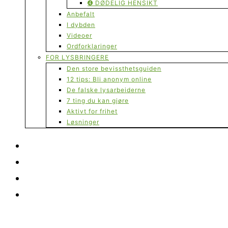
➍ DØDELIG HENSIKT
Anbefalt
I dybden
Videoer
Ordforklaringer
FOR LYSBRINGERE
Den store bevissthetsguiden
12 tips: Bli anonym online
De falske lysarbeiderne
7 ting du kan gjøre
Aktivt for frihet
Løsninger