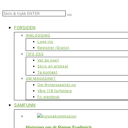
FORSIDEN
INNLOGGING
Logg inn
Registrer (Gratis)
TIPS OSS
Vet du noe?
Skriv en artikkel
Ta kontakt
OM MAGASINET
Om Nyhetsspeilet.no
Våre 118 forfattere
Fri gjenbruk
SAMFUNN
Historien om dr Reiner Fuellmich