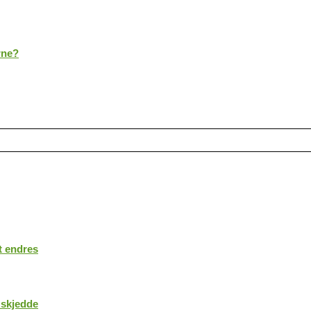
rne?
t endres
 skjedde