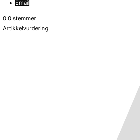
Email
0
0
stemmer
Artikkelvurdering