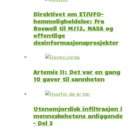
Direktivet om ET/UFO-
hemmeligholdelse: Fra
Roswell til MJ12, NASA og
offentlige
desinformasjonsprosjekter
Artemis II: Det var en gang
10 gaver til sannheten
Utenomjordisk infiltrasjon i
menneskehetens anliggende
– Del 3