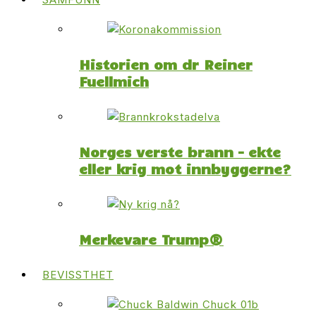
Historien om dr Reiner
Fuellmich
Norges verste brann – ekte
eller krig mot innbyggerne?
Merkevare Trump®
BEVISSTHET