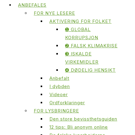
ANBEFALES
FOR NYE LESERE
AKTIVERING FOR FOLKET
➊ GLOBAL
KORRUPSJON
➋ FALSK KLIMAKRISE
➌ ISKALDE
VIRKEMIDLER
➍ DØDELIG HENSIKT
Anbefalt
I dybden
Videoer
Ordforklaringer
FOR LYSBRINGERE
Den store bevissthetsguiden
12 tips: Bli anonym online