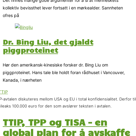
Det finnes mange gode argumenter for å si at menneskets
kollektiv bevissthet lever fortsatt i en mørkealder. Sannheten
ofres på
Dr. Bing Liu, det gjaldt
piggproteinet
Hør den amerikansk-kinesiske forsker dr. Bing Liu om
piggproteinet. Hans tale ble holdt foran rådhuset i Vancouver,
Kanada, i nærheten
P-avtalen diskuteres mellom USA og EU i total konfidensialitet. Derfor ti
ileaks 100.000 euro for den som avslører teksten i avtalen.
TTIP, TPP og TISA – en
global plan for å avskaffe