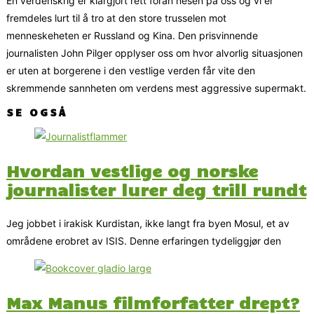
En verdenskrig er klargjort rett foran nesen på oss og vi er
fremdeles lurt til å tro at den store trusselen mot
menneskeheten er Russland og Kina. Den prisvinnende
journalisten John Pilger opplyser oss om hvor alvorlig situasjonen
er uten at borgerene i den vestlige verden får vite den
skremmende sannheten om verdens mest aggressive supermakt.
SE OGSÅ
Hvordan vestlige og norske
journalister lurer deg trill rundt
Jeg jobbet i irakisk Kurdistan, ikke langt fra byen Mosul, et av
områdene erobret av ISIS. Denne erfaringen tydeliggjør den
Max Manus filmforfatter drept?