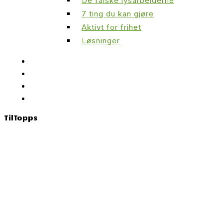
De falske lysarbeiderne
7 ting du kan gjøre
Aktivt for frihet
Løsninger
Til
Topps