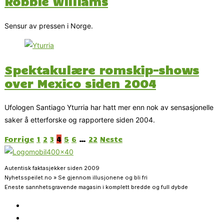
Robbie Williams
Sensur av pressen i Norge.
Spektakulære romskip-shows
over Mexico siden 2004
Ufologen Santiago Yturria har hatt mer enn nok av sensasjonelle
saker å etterforske og rapportere siden 2004.
Forrige
1
2
3
4
5
6
…
22
Neste
Autentisk faktasjekker siden 2009
Nyhetsspeilet.no » Se gjennom illusjonene og bli fri
Eneste sannhetsgravende magasin i komplett bredde og full dybde