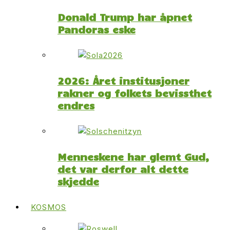
Donald Trump har åpnet
Pandoras eske
2026: Året institusjoner
rakner og folkets bevissthet
endres
Menneskene har glemt Gud,
det var derfor alt dette
skjedde
KOSMOS