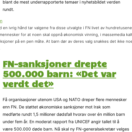
blant de mest underrapporterte temaer i nyhetsbildet verden
rundt.
 en ivrig hånd tar valgene fra disse utvalgte i FN livet av hundretusene
mennesker for at noen skal oppnå økonomisk vinning, i massemedia kal
ksjoner på en pen måte. At barn dør av deres valg snakkes det ikke no
.
FN-sanksjoner drepte
500.000 barn: «Det var
verdt det»
Få organisasjoner utenom USA og NATO dreper flere mennesker
enn FN. De støttet økonomiske sanksjoner mot Irak som
medførte rundt 1,5 millioner dødsfall hvorav over én million barn
under fem år. En moderat rapport fra UNICEF angir tallet til å
være 500.000 døde barn. Nå skal ny FN-generalsekretær velges