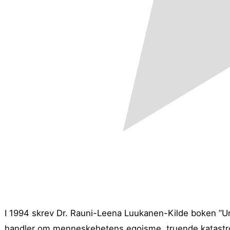
I 1994 skrev Dr. Rauni-Leena Luukanen-Kilde boken ”Uni
handler om menneskehetens egoisme, truende katastro