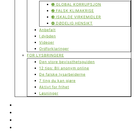
➊ GLOBAL KORRUPSJON
➋ FALSK KLIMAKRISE
➌ ISKALDE VIRKEMIDLER
➍ DØDELIG HENSIKT
Anbefalt
I dybden
Videoer
Ordforklaringer
FOR LYSBRINGERE
Den store bevissthetsguiden
12 tips: Bli anonym online
De falske lysarbeiderne
7 ting du kan gjøre
Aktivt for frihet
Løsninger