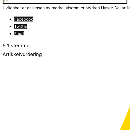
33
Uvitenhet er essensen av mørke, visdom er styrken i lyset: Del arti
Facebook
Twitter
Email
5
1
stemme
Artikkelvurdering