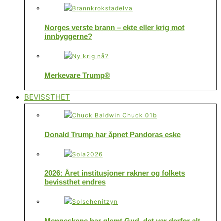
Norges verste brann – ekte eller krig mot
innbyggerne?
Merkevare Trump®
BEVISSTHET
Donald Trump har åpnet Pandoras eske
2026: Året institusjoner rakner og folkets
bevissthet endres
Menneskene har glemt Gud, det var derfor alt