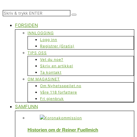
FORSIDEN
INNLOGGING
Logg inn
Registrer (Gratis)
TIPS OSS
Vet du noe?
Skriv en artikkel
Ta kontakt
OM MAGASINET
Om Nyhetsspeilet.no
Våre 118 forfattere
Fri gjenbruk
SAMFUNN
Historien om dr Reiner Fuellmich