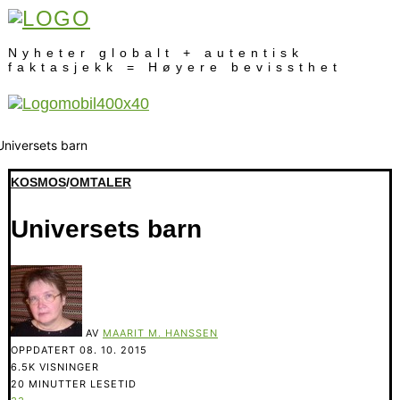
Nyheter globalt + autentisk
faktasjekk = Høyere bevissthet
KOSMOS
/
OMTALER
Universets barn
AV
MAARIT M. HANSSEN
OPPDATERT
08. 10. 2015
6.5K VISNINGER
20 MINUTTER LESETID