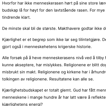
Hvorfor har ikke menneskerasen hørt på sine store lærere
budskap lå for høyt for den lavtstående rasen. For mye o
tindrende klart.
De minste skal bli de største. Makthavere godtar ikke d
Kjærlighet er et begrep som ikke lar seg tilintetgjøre. 
gjort også i menneskehetens krigerske historie.
Alle forsøk på å heve menneskerasens nivå ved å tilby f
kunne akseptere, har mislykkes. Religionene er blitt d
misbrukt sin makt. Religionene og kirkene har i århun
tolkingen av religionene. Resultatene kan alle se.
Kjærlighetsbudskapet er totalt glemt. Gud har fått men
menneskene i mange hundre år har latt være å reflekter
kjærlighetens energi?