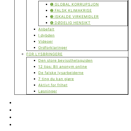
➊ GLOBAL KORRUPSJON
➋ FALSK KLIMAKRISE
➌ ISKALDE VIRKEMIDLER
➍ DØDELIG HENSIKT
Anbefalt
I dybden
Videoer
Ordforklaringer
FOR LYSBRINGERE
Den store bevissthetsguiden
12 tips: Bli anonym online
De falske lysarbeiderne
7 ting du kan gjøre
Aktivt for frihet
Løsninger