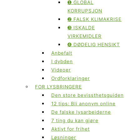
➊ GLOBAL
KORRUPSJON
➋ FALSK KLIMAKRISE
➌ ISKALDE
VIRKEMIDLER
➍ DØDELIG HENSIKT
Anbefalt
I dybden
Videoer
Ordforklaringer
FOR LYSBRINGERE
Den store bevissthetsguiden
12 tips: Bli anonym online
De falske lysarbeiderne
7 ting du kan gjøre
Aktivt for frihet
Løsninger