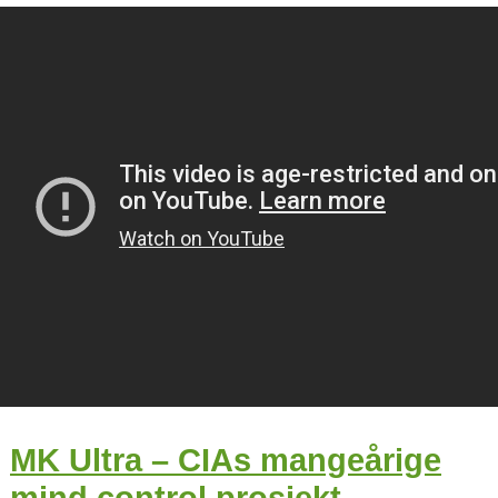
MK Ultra – CIAs mangeårige