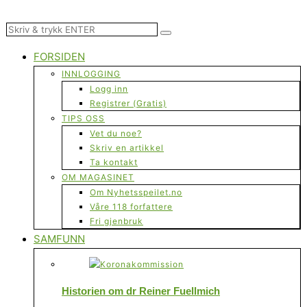
FORSIDEN
INNLOGGING
Logg inn
Registrer (Gratis)
TIPS OSS
Vet du noe?
Skriv en artikkel
Ta kontakt
OM MAGASINET
Om Nyhetsspeilet.no
Våre 118 forfattere
Fri gjenbruk
SAMFUNN
Historien om dr Reiner Fuellmich