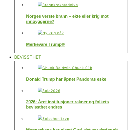
Norges verste brann – ekte eller krig mot
innbyggerne?
Merkevare Trump®
BEVISSTHET
Donald Trump har åpnet Pandoras eske
2026: Året institusjoner rakner og folkets
bevissthet endres
Menneskene har glemt Gud, det var derfor alt