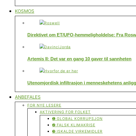
KOSMOS
Direktivet om ET/UFO-hemmeligholdelse: Fra Roswe
Artemis II: Det var en gang 10 gaver til sannheten
Utenomjordisk infiltrasjon i menneskehetens anlig
ANBEFALES
FOR NYE LESERE
AKTIVERING FOR FOLKET
➊ GLOBAL KORRUPSJON
➋ FALSK KLIMAKRISE
➌ ISKALDE VIRKEMIDLER