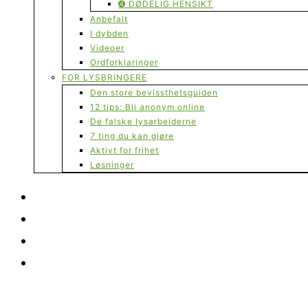
➍ DØDELIG HENSIKT
Anbefalt
I dybden
Videoer
Ordforklaringer
FOR LYSBRINGERE
Den store bevissthetsguiden
12 tips: Bli anonym online
De falske lysarbeiderne
7 ting du kan gjøre
Aktivt for frihet
Løsninger