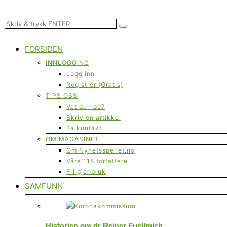
FORSIDEN
INNLOGGING
Logg inn
Registrer (Gratis)
TIPS OSS
Vet du noe?
Skriv en artikkel
Ta kontakt
OM MAGASINET
Om Nyhetsspeilet.no
Våre 118 forfattere
Fri gjenbruk
SAMFUNN
Historien om dr Reiner Fuellmich