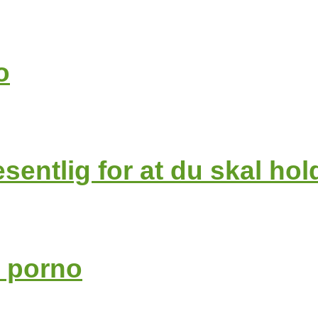
o
entlig for at du skal hol
v porno