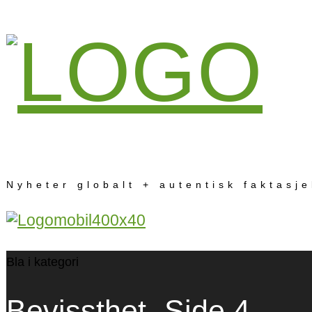
Nyheter globalt + autentisk faktasj
Bla i kategori
Bevissthet
- Side 4