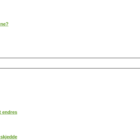
rne?
t endres
 skjedde