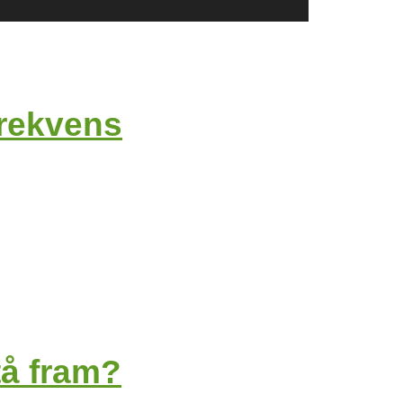
frekvens
tå fram?