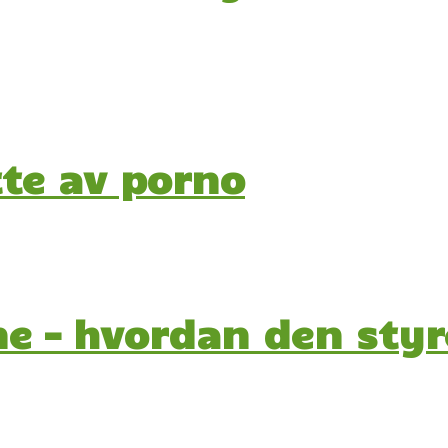
tte av porno
ne – hvordan den styre