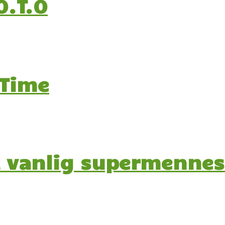
O.T.O
 Time
et vanlig supermenne