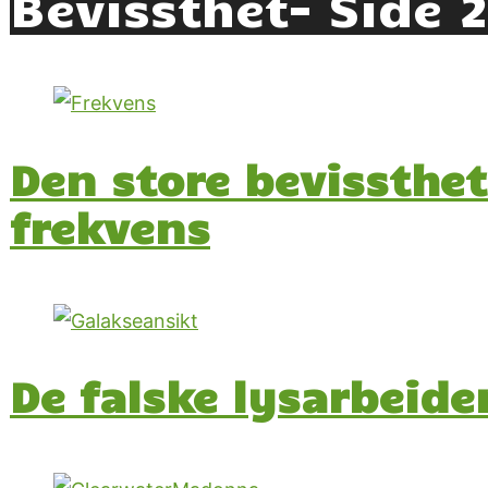
Bevissthet
- Side 
Den store bevissthet
frekvens
De falske lysarbeider