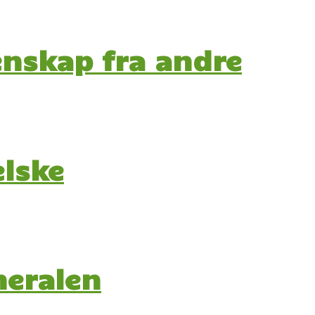
aenskap fra andre
elske
neralen