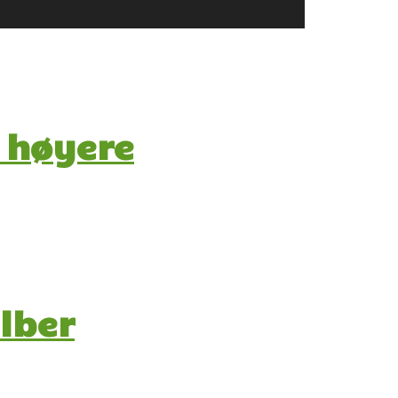
 høyere
ilber