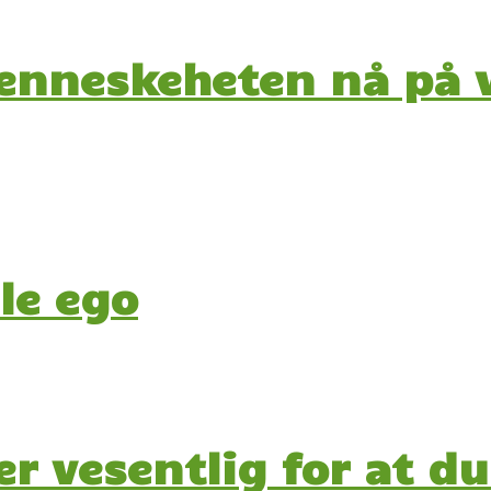
enneskeheten nå på ve
lle ego
 vesentlig for at du