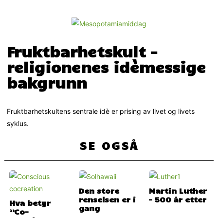
Fruktbarhetskult –
religionenes idèmessige
bakgrunn
Fruktbarhetskultens sentrale idè er prising av livet og livets
syklus.
SE OGSÅ
Den store
Martin Luther
renselsen er i
– 500 år etter
Hva betyr
gang
”Co-