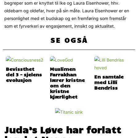
begreper som er knyttet til Ike og Laura Eisenhower, hhv.
oldebarn og oldefar, hver på sin måte. Laura Eisenhower er en
personlighet med et budskap og en fremføring som fremstår
som et fyrverkeri av engasjement, innsikt og aktualitet.
SE OGSÅ
Bevissthet
Muslimen
del 3 – sjelens
Farrakhan
En samtale
evolusjon
lærer kristne
med Lilli
om den
Bendriss
kristne
kjærlighet
Juda’s Løve har forlatt