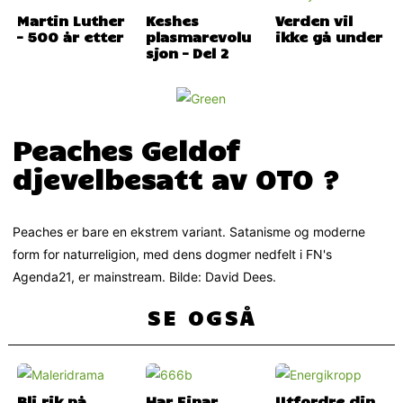
Martin Luther
Keshes
Verden vil
– 500 år etter
plasmarevolu
ikke gå under
sjon – Del 2
Peaches Geldof
djevelbesatt av OTO ?
Peaches er bare en ekstrem variant. Satanisme og moderne
form for naturreligion, med dens dogmer nedfelt i FN's
Agenda21, er mainstream. Bilde: David Dees.
SE OGSÅ
Bli rik på
Har Einar
Utfordre din