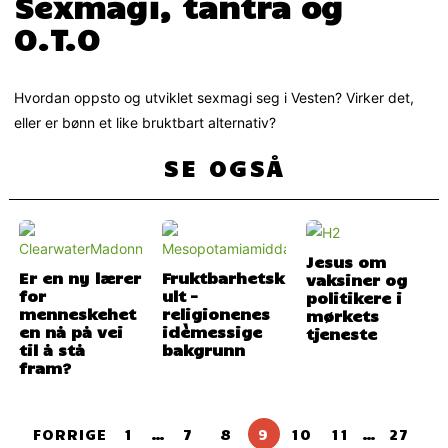
Sexmagi, tantra og
O.T.O
Hvordan oppsto og utviklet sexmagi seg i Vesten? Virker det,
eller er bønn et like bruktbart alternativ?
SE OGSÅ
Jesus om
Er en ny lærer
Fruktbarhetsk
vaksiner og
for
ult –
politikere i
menneskehet
religionenes
mørkets
en nå på vei
idèmessige
tjeneste
til å stå
bakgrunn
fram?
FORRIGE
1
…
7
8
9
10
11
…
27