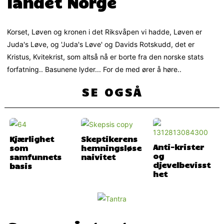
landet Norge
Korset, Løven og kronen i det Riksvåpen vi hadde, Løven er
Juda's Løve, og 'Juda's Løve' og Davids Rotskudd, det er
Kristus, Kvitekrist, som altså nå er borte fra den norske stats
forfatning.. Basunene lyder... For de med ører å høre..
SE OGSÅ
Kjærlighet
Skeptikerens
Anti-krister
som
hemningsløse
og
samfunnets
naivitet
djevelbevisst
basis
het