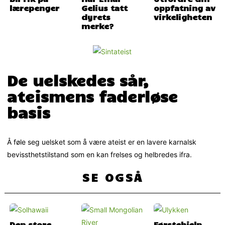
lærepenger
Gelius tatt
oppfatning av
dyrets
virkeligheten
merke?
De uelskedes sår,
ateismens faderløse
basis
Å føle seg uelsket som å være ateist er en lavere karnalsk
bevissthetstilstand som en kan frelses og helbredes ifra.
SE OGSÅ
Den store
Førstehjelp