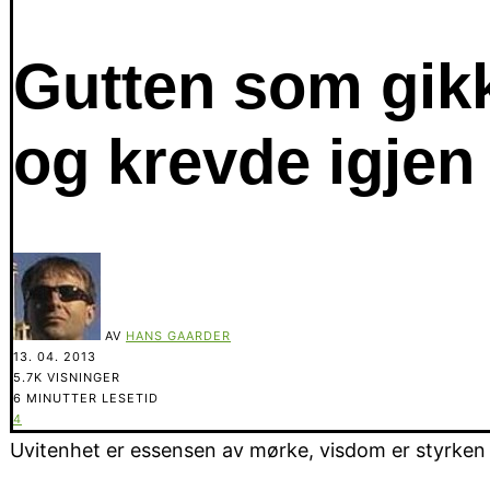
Gutten som gikk
og krevde igjen
AV
HANS GAARDER
13. 04. 2013
5.7K VISNINGER
6 MINUTTER LESETID
4
Uvitenhet er essensen av mørke, visdom er styrken i 