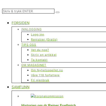
FORSIDEN
INNLOGGING
Logg inn
Registrer (Gratis)
TIPS OSS
Vet du noe?
Skriv en artikkel
Ta kontakt
OM MAGASINET
Om Nyhetsspeilet.no
Våre 118 forfattere
Fri gjenbruk
SAMFUNN
Historien om dr Reiner Fuellmich