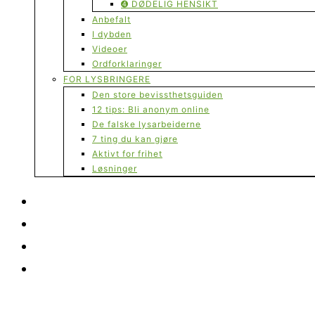
➍ DØDELIG HENSIKT
Anbefalt
I dybden
Videoer
Ordforklaringer
FOR LYSBRINGERE
Den store bevissthetsguiden
12 tips: Bli anonym online
De falske lysarbeiderne
7 ting du kan gjøre
Aktivt for frihet
Løsninger