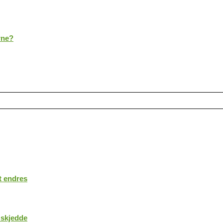
rne?
t endres
 skjedde