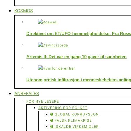
KOSMOS
Direktivet om ET/UFO-hemmeligholdelse: Fra Roswe
Artemis II: Det var en gang 10 gaver til sannheten
Utenomjordisk infiltrasjon i menneskehetens anlig
ANBEFALES
FOR NYE LESERE
AKTIVERING FOR FOLKET
➊ GLOBAL KORRUPSJON
➋ FALSK KLIMAKRISE
➌ ISKALDE VIRKEMIDLER