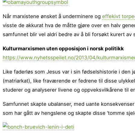
Når marxistene ønsket å underminere og
effekivt torp
visste de akkurat hva de måtte gjøre over en halv gene
samfunnet blir vel aldri bedre av å bli forsøkt kurert 
Kulturmarxismen uten opposisjon i norsk politikk
https://www.nyhetsspeilet.no/2013/04/kulturmarxismen
Like faderløs som Jesus var i sin fødselshistorie i den
(matriarkat), like fraværende er fedrene til disse ulykkel
studerer og analyserer livene og oppveksvilkårene til en
Samfunnet skapte ubalanser, med uante konsekvenser f
som har gått av hengslene og skapte disse ‘tomme sjeler’