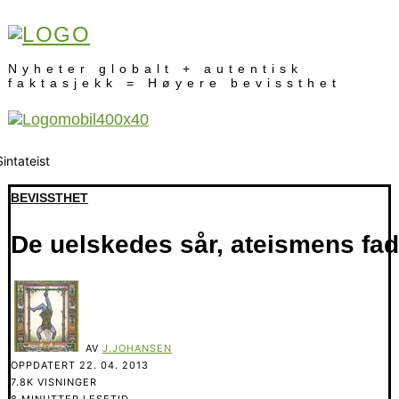
Nyheter globalt + autentisk
faktasjekk = Høyere bevissthet
BEVISSTHET
De uelskedes sår, ateismens fad
AV
J.JOHANSEN
OPPDATERT
22. 04. 2013
7.8K VISNINGER
8 MINUTTER LESETID