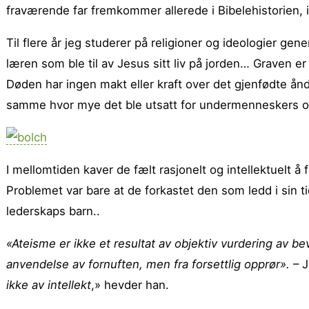
fraværende far fremkommer allerede i Bibelehistorien, i J
Til flere år jeg studerer på religioner og ideologier gener
læren som ble til av Jesus sitt liv på jorden… Graven er
Døden har ingen makt eller kraft over det gjenfødte å
samme hvor mye det ble utsatt for undermenneskers o
I mellomtiden kaver de fælt rasjonelt og intellektuelt å 
Problemet var bare at de forkastet den som ledd i sin tid
lederskaps barn..
«Ateisme er ikke et resultat av objektiv vurdering av bev
anvendelse av fornuften, men fra forsettlig opprør».
– J
ikke av intellekt
,» hevder han.