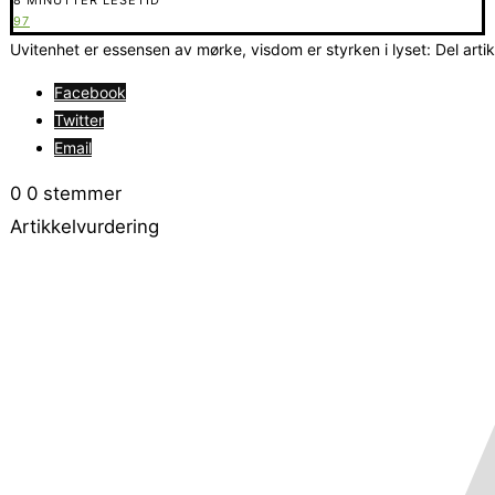
97
Uvitenhet er essensen av mørke, visdom er styrken i lyset: Del arti
Facebook
Twitter
Email
0
0
stemmer
Artikkelvurdering