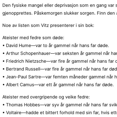
Den fysiske mangel eller deprivasjon som en gang var s
gjenopprettes. Påskemorgen slukker sorgen. Finn den 
Noe av listen som Vitz presenterer i sin bok:
Ateister med fedre som døde:
• David Hume—var to år gammel når hans far døde.
• Arthur Schopenhauer—var seksten år gammel når han
• Friedrich Nietzsche—var fire år gammel når hans far 
• Bertrand Russell—var fire år gammel når hans far død
• Jean-Paul Sartre—var femten måneder gammel når h
• Albert Camus—var ett år gammel når hans far døde.
Ateister med overgripende og veike fedre:
• Thomas Hobbes—var syv år gammel når hans far svikt
• Voltaire—hadde et bittert forhold med sin far, hvis et