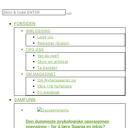
FORSIDEN
INNLOGGING
Logg inn
Registrer (Gratis)
TIPS OSS
Vet du noe?
Skriv en artikkel
Ta kontakt
OM MAGASINET
Om Nyhetsspeilet.no
Våre 118 forfattere
Fri gjenbruk
SAMFUNN
Den dummeste psykologiske operasjonen
noensinne – for å lære Spania en lekse?