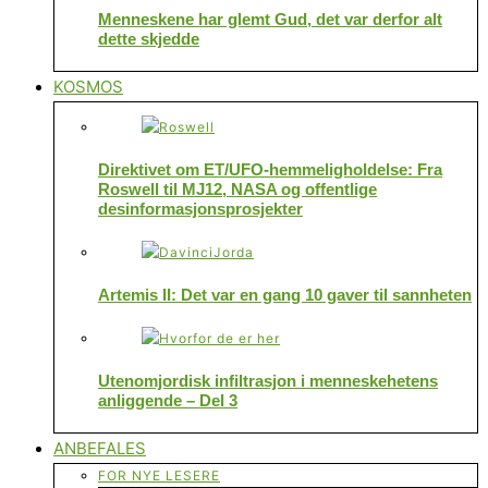
Menneskene har glemt Gud, det var derfor alt
dette skjedde
KOSMOS
Direktivet om ET/UFO-hemmeligholdelse: Fra
Roswell til MJ12, NASA og offentlige
desinformasjonsprosjekter
Artemis II: Det var en gang 10 gaver til sannheten
Utenomjordisk infiltrasjon i menneskehetens
anliggende – Del 3
ANBEFALES
FOR NYE LESERE