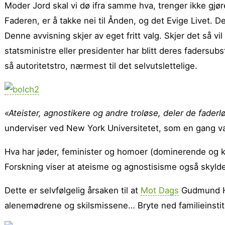
Moder Jord skal vi dø ifra samme hva, trenger ikke gjøre
Faderen, er å takke nei til Ånden, og det Evige Livet. D
Denne avvisning skjer av eget fritt valg. Skjer det så vi
statsministre eller presidenter har blitt deres fadersub
så autoritetstro, nærmest til det selvutslettelige.
«Ateister, agnostikere og andre troløse, deler de fader
underviser ved New York Universitetet, som en gang va
Hva har jøder, feminister og homoer (dominerende og k
Forskning viser at ateisme og agnostisisme også skyl
Dette er selvfølgelig årsaken til at
Mot Dags
Gudmund Ha
alenemødrene og skilsmissene… Bryte ned familieinstit