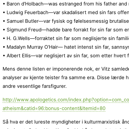
• Baron d’Holbach—was estranged from his father and r
• Ludwig Feuerbach—var skadalisert med sin fars offent
• Samuel Butler—var fysisk og følelsesmessig brutalisert
• Sigmund Freud—hadde bare forrakt for sin far som en
• H. G.Wells—forraktet sin far som neglisjerte sin famili
• Madalyn Murray O’Hair— hatet intenst sin far, sannsy
• Albert Ellis—var neglisjert av sin far, som etter hvert f
Mens denne listen er imponerende nok, er Vitz samlede 
analyser av kjente teister fra samme era. Disse lærde 
andre vesentlige farsfigurer.
http://www.apologetics.com/index.php?option=com_co
atheism&catid=96:bonus-content&Itemid=80
Så hva er det lureste myndigheter i kulturmarxistisk ån