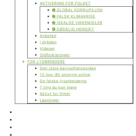
AKTIVERING FOR FOLKET
➊ GLOBAL KORRUPSJON
➋ FALSK KLIMAKRISE
➌ ISKALDE VIRKEMIDLER
➍ DØDELIG HENSIKT
Anbefalt
I dybden
Videoer
Ordforklaringer
FOR LYSBRINGERE
Den store bevissthetsguiden
12 tips: Bli anonym online
De falske lysarbeiderne
7 ting du kan gjøre
Aktivt for frihet
Løsninger