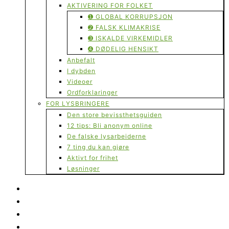
AKTIVERING FOR FOLKET
➊ GLOBAL KORRUPSJON
➋ FALSK KLIMAKRISE
➌ ISKALDE VIRKEMIDLER
➍ DØDELIG HENSIKT
Anbefalt
I dybden
Videoer
Ordforklaringer
FOR LYSBRINGERE
Den store bevissthetsguiden
12 tips: Bli anonym online
De falske lysarbeiderne
7 ting du kan gjøre
Aktivt for frihet
Løsninger