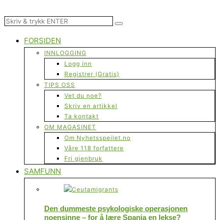
FORSIDEN
INNLOGGING
Logg inn
Registrer (Gratis)
TIPS OSS
Vet du noe?
Skriv en artikkel
Ta kontakt
OM MAGASINET
Om Nyhetsspeilet.no
Våre 118 forfattere
Fri gjenbruk
SAMFUNN
Den dummeste psykologiske operasjonen
noensinne – for å lære Spania en lekse?