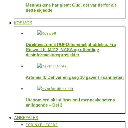
Menneskene har glemt Gud, det var derfor alt
dette skjedde
KOSMOS
Direktivet om ET/UFO-hemmeligholdelse: Fra
Roswell til MJ12, NASA og offentlige
desinformasjonsprosjekter
Artemis II: Det var en gang 10 gaver til sannheten
Utenomjordisk infiltrasjon i menneskehetens
anliggende – Del 3
ANBEFALES
FOR NYE LESERE