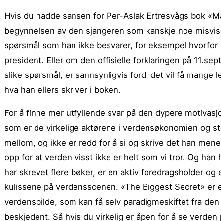
Hvis du hadde sansen for Per-Aslak Ertresvågs bok «M
begynnelsen av den sjangeren som kanskje noe misvisend
spørsmål som han ikke besvarer, for eksempel hvorfor 
president. Eller om den offisielle forklaringen på 11.sept
slike spørsmål, er sannsynligvis fordi det vil få mange le
hva han ellers skriver i boken.
For å finne mer utfyllende svar på den dypere motivasj
som er de virkelige aktørene i verdensøkonomien og sto
mellom, og ikke er redd for å si og skrive det han mener
opp for at verden visst ikke er helt som vi tror. Og han h
har skrevet flere bøker, er en aktiv foredragsholder og 
kulissene på verdensscenen. «The Biggest Secret» er et
verdensbilde, som kan få selv paradigmeskiftet fra den ga
beskjedent. Så hvis du virkelig er åpen for å se verden 