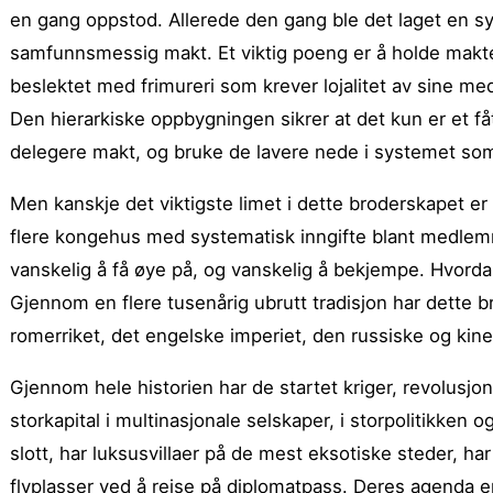
en gang oppstod. Allerede den gang ble det laget en s
samfunnsmessig makt. Et viktig poeng er å holde makt
beslektet med frimureri som krever lojalitet av sine 
Den hierarkiske oppbygningen sikrer at det kun er et f
delegere makt, og bruke de lavere nede i systemet so
Men kanskje det viktigste limet i dette broderskapet er 
flere kongehus med systematisk inngifte blant medlemm
vanskelig å få øye på, og vanskelig å bekjempe. Hvor
Gjennom en flere tusenårig ubrutt tradisjon har dette
romerriket, det engelske imperiet, den russiske og kin
Gjennom hele historien har de startet kriger, revolusjo
storkapital i multinasjonale selskaper, i storpolitikken 
slott, har luksusvillaer på de mest eksotiske steder, h
flyplasser ved å reise på diplomatpass. Deres agenda er