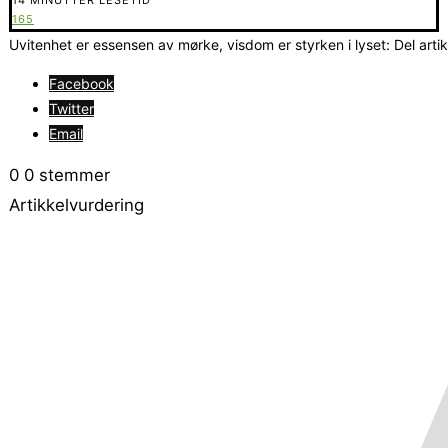
165
Uvitenhet er essensen av mørke, visdom er styrken i lyset: Del arti
Facebook
Twitter
Email
0
0
stemmer
Artikkelvurdering