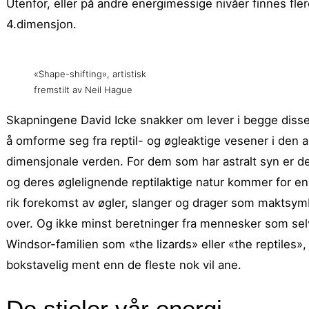
Utenfor, eller på andre energimessige nivåer finnes fler
4.dimensjon.
«Shape-shifting», artistisk
fremstilt av Neil Hague
Skapningene David Icke snakker om lever i begge disse 
å omforme seg fra reptil- og øgleaktige vesener i den as
dimensjonale verden. For dem som har astralt syn er de
og deres øglelignende reptilaktige natur kommer for e
rik forekomst av øgler, slanger og drager som maktsym
over. Og ikke minst beretninger fra mennesker som sel
Windsor-familien som «the lizards» eller «the reptiles»,
bokstavelig ment enn de fleste nok vil ane.