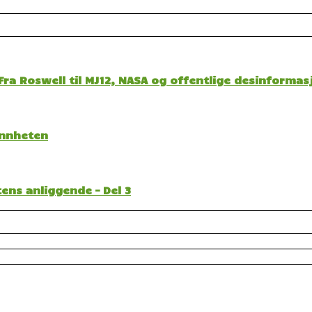
ra Roswell til MJ12, NASA og offentlige desinformas
sannheten
ens anliggende – Del 3