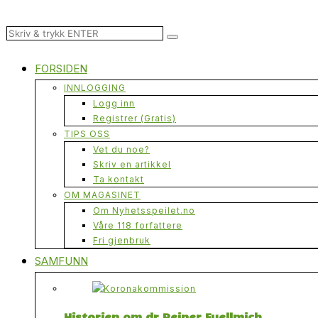
FORSIDEN
INNLOGGING
Logg inn
Registrer (Gratis)
TIPS OSS
Vet du noe?
Skriv en artikkel
Ta kontakt
OM MAGASINET
Om Nyhetsspeilet.no
Våre 118 forfattere
Fri gjenbruk
SAMFUNN
Historien om dr Reiner Fuellmich