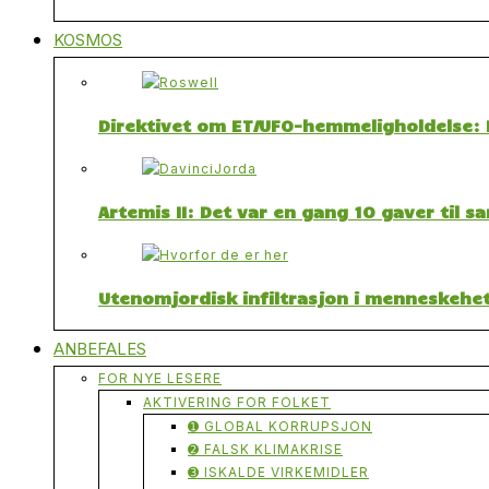
KOSMOS
Direktivet om ET/UFO-hemmeligholdelse: F
Artemis II: Det var en gang 10 gaver til 
Utenomjordisk infiltrasjon i menneskehet
ANBEFALES
FOR NYE LESERE
AKTIVERING FOR FOLKET
➊ GLOBAL KORRUPSJON
➋ FALSK KLIMAKRISE
➌ ISKALDE VIRKEMIDLER