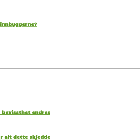
t innbyggerne?
s bevissthet endres
 alt dette skjedde