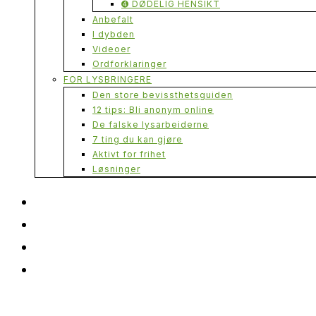
➍ DØDELIG HENSIKT
Anbefalt
I dybden
Videoer
Ordforklaringer
FOR LYSBRINGERE
Den store bevissthetsguiden
12 tips: Bli anonym online
De falske lysarbeiderne
7 ting du kan gjøre
Aktivt for frihet
Løsninger