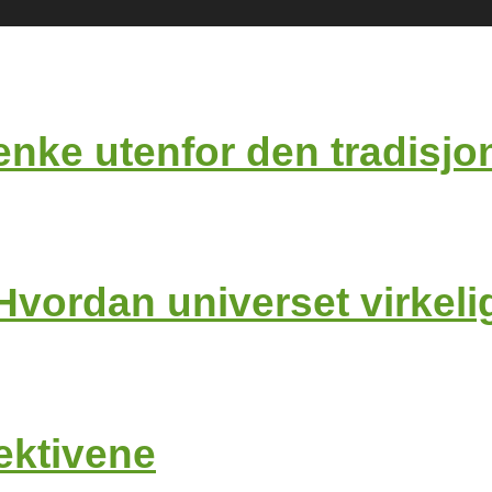
 tenke utenfor den tradisj
Hvordan universet virkeli
ektivene