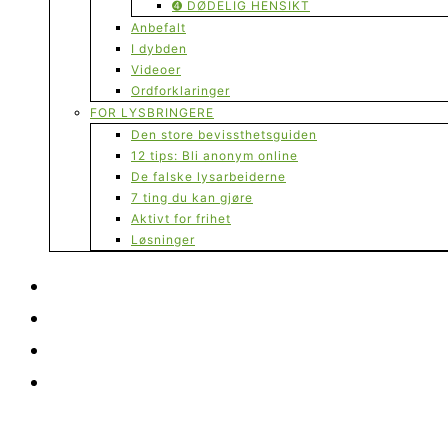
➍ DØDELIG HENSIKT
Anbefalt
I dybden
Videoer
Ordforklaringer
FOR LYSBRINGERE
Den store bevissthetsguiden
12 tips: Bli anonym online
De falske lysarbeiderne
7 ting du kan gjøre
Aktivt for frihet
Løsninger