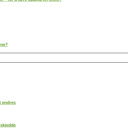
rne?
t endres
 skjedde