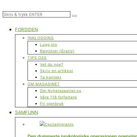
FORSIDEN
INNLOGGING
Logg inn
Registrer (Gratis)
TIPS OSS
Vet du noe?
Skriv en artikkel
Ta kontakt
OM MAGASINET
Om Nyhetsspeilet.no
Våre 118 forfattere
Fri gjenbruk
SAMFUNN
Den dummeste psykologiske operasjonen noensinne 