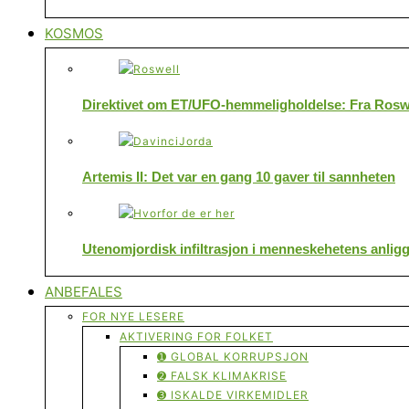
KOSMOS
Direktivet om ET/UFO-hemmeligholdelse: Fra Roswe
Artemis II: Det var en gang 10 gaver til sannheten
Utenomjordisk infiltrasjon i menneskehetens anlig
ANBEFALES
FOR NYE LESERE
AKTIVERING FOR FOLKET
➊ GLOBAL KORRUPSJON
➋ FALSK KLIMAKRISE
➌ ISKALDE VIRKEMIDLER