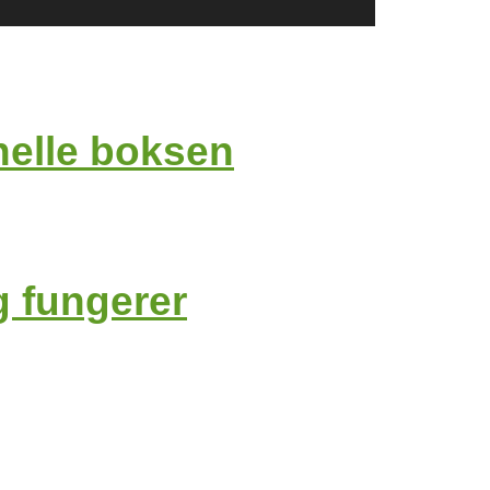
onelle boksen
g fungerer