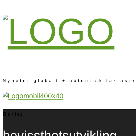
Nyheter globalt + autentisk faktasj
Bla i tag
bevissthetsutvikling