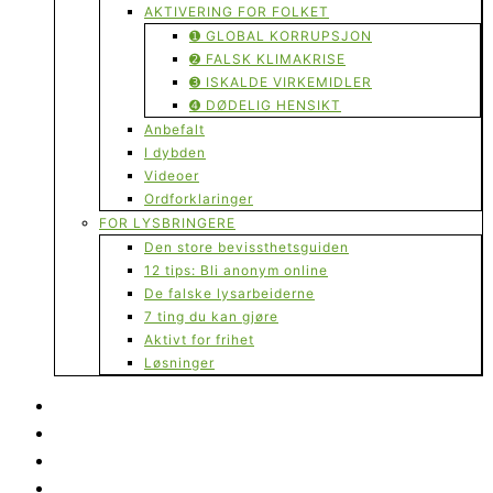
AKTIVERING FOR FOLKET
➊ GLOBAL KORRUPSJON
➋ FALSK KLIMAKRISE
➌ ISKALDE VIRKEMIDLER
➍ DØDELIG HENSIKT
Anbefalt
I dybden
Videoer
Ordforklaringer
FOR LYSBRINGERE
Den store bevissthetsguiden
12 tips: Bli anonym online
De falske lysarbeiderne
7 ting du kan gjøre
Aktivt for frihet
Løsninger