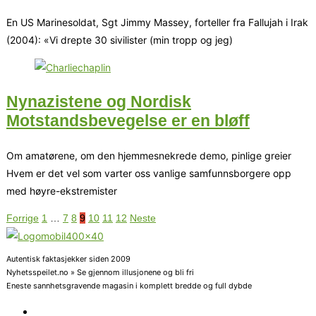
En US Marinesoldat, Sgt Jimmy Massey, forteller fra Fallujah i Irak
(2004): «Vi drepte 30 sivilister (min tropp og jeg)
Nynazistene og Nordisk
Motstandsbevegelse er en bløff
Om amatørene, om den hjemmesnekrede demo, pinlige greier
Hvem er det vel som varter oss vanlige samfunnsborgere opp
med høyre-ekstremister
Forrige
1
…
7
8
9
10
11
12
Neste
Autentisk faktasjekker siden 2009
Nyhetsspeilet.no » Se gjennom illusjonene og bli fri
Eneste sannhetsgravende magasin i komplett bredde og full dybde