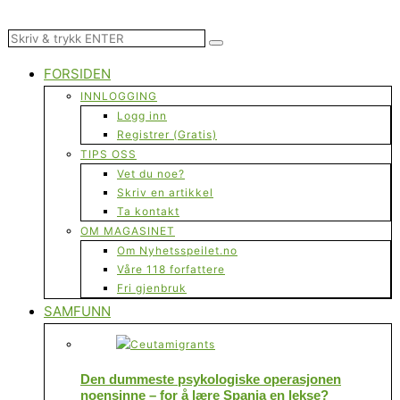
FORSIDEN
INNLOGGING
Logg inn
Registrer (Gratis)
TIPS OSS
Vet du noe?
Skriv en artikkel
Ta kontakt
OM MAGASINET
Om Nyhetsspeilet.no
Våre 118 forfattere
Fri gjenbruk
SAMFUNN
Den dummeste psykologiske operasjonen
noensinne – for å lære Spania en lekse?