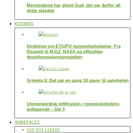
Menneskene har glemt Gud, det var derfor alt
dette skjedde
KOSMOS
Direktivet om ET/UFO-hemmeligholdelse: Fra
Roswell til MJ12, NASA og offentlige
desinformasjonsprosjekter
Artemis II: Det var en gang 10 gaver til sannheten
Utenomjordisk infiltrasjon i menneskehetens
anliggende – Del 3
ANBEFALES
FOR NYE LESERE