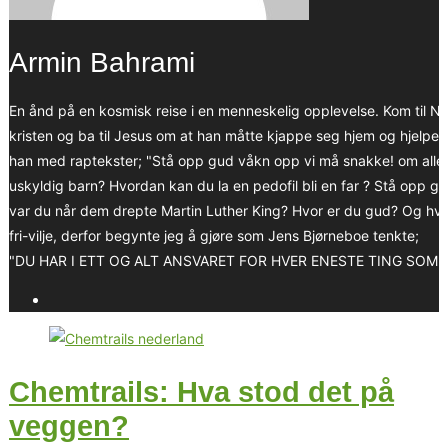
Armin Bahrami
En ånd på en kosmisk reise i en menneskelig opplevelse. Kom til No
kristen og ba til Jesus om at han måtte kjappe seg hjem og hjelpe
han med raptekster; "Stå opp gud våkn opp vi må snakke! om alle b
uskyldig barn? Hvordan kan du la en pedofil bli en far ? Stå opp g
var du når dem drepte Martin Luther King? Hvor er du gud? Og hvorfo
fri-vilje, derfor begynte jeg å gjøre som Jens Bjørneboe tenkte;
"DU HAR I ETT OG ALT ANSVARET FOR HVER ENESTE TING SOM
Chemtrails: Hva stod det på
veggen?