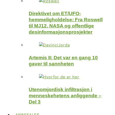
Direktivet om ET/UFO-
hemmeligholdelse: Fra Roswell
til MJ12, NASA og offentlige
desinformasjonsprosjekter
Artemis II: Det var en gang 10
gaver til sannheten
Utenomjordisk infiltrasjon i
menneskehetens anliggende –
Del 3
ANBEFALES