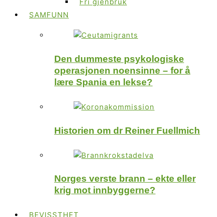
Fri gjenbruk
SAMFUNN
Den dummeste psykologiske
operasjonen noensinne – for å
lære Spania en lekse?
Historien om dr Reiner Fuellmich
Norges verste brann – ekte eller
krig mot innbyggerne?
BEVISSTHET