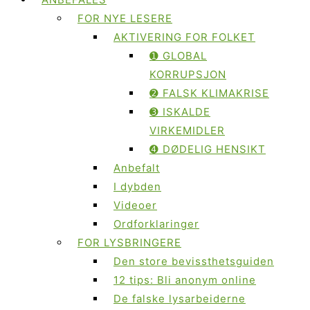
FOR NYE LESERE
AKTIVERING FOR FOLKET
➊ GLOBAL
KORRUPSJON
➋ FALSK KLIMAKRISE
➌ ISKALDE
VIRKEMIDLER
➍ DØDELIG HENSIKT
Anbefalt
I dybden
Videoer
Ordforklaringer
FOR LYSBRINGERE
Den store bevissthetsguiden
12 tips: Bli anonym online
De falske lysarbeiderne