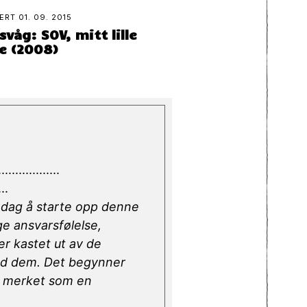
TERT
01. 09. 2015
svåg: SOV, mitt lille
e (2008)
............
..
n dag å starte opp denne
ge ansvarsfølelse,
r kastet ut av de
 med dem. Det begynner
li merket som en