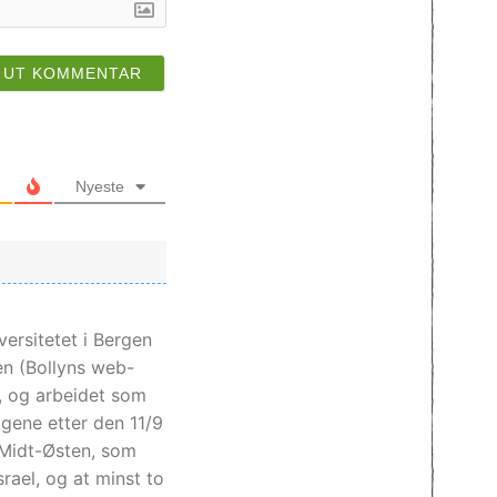
Nyeste
versitetet i Bergen
en (Bollyns web-
, og arbeidet som
agene etter den 11/9
 Midt-Østen, som
rael, og at minst to