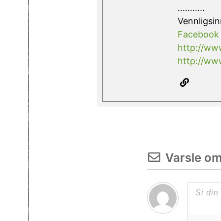
...........
Vennligsin
Facebook
http://www
http://www
Varsle o