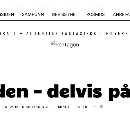
RSIDEN
SAMFUNN
BEVISSTHET
KOSMOS
ANBEFA
OBALT + AUTENTISK FAKTASJEKK = HØYERE
den – delvis p
. 09. 2015
5.6K VISNINGER
1 MINUTT LESETID
41