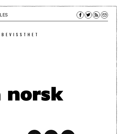
LES
 BEVISSTHET
å norsk