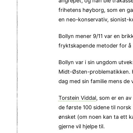
angrepet, og han ble trakassert
frihetens høyborg, som en gang
en neo-konservativ, sionist-k
Bollyn mener 9/11 var en brikke
fryktskapende metoder for å 
Bollyn var i sin ungdom utvek
Midt-Østen-problematikken. Ha
dag med sin familie mens de v
Torstein Viddal
, som er en av
de første 100 sidene til norsk
ønsket (om noen kan ta ett ka
gjerne vil hjelpe til.