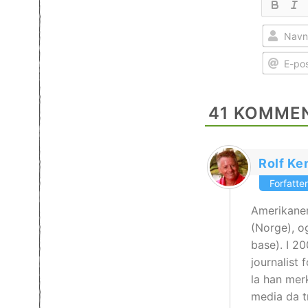
41
KOMMEN
Rolf Ke
Forfatter
Amerikanere
(Norge), o
base). I 2
journalist
la han mer
media da tr