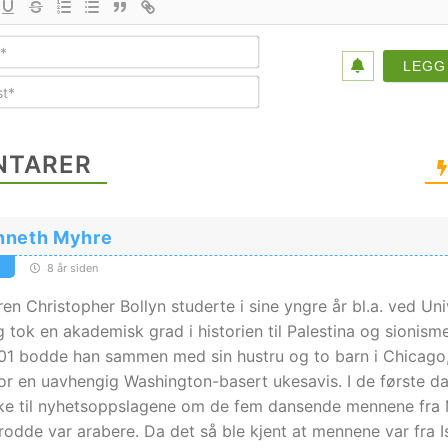
Navn*
E-
post*
TARER
nneth Myhre
8 år siden
n Christopher Bollyn studerte i sine yngre år bl.a. ved Uni
g tok en akademisk grad i historien til Palestina og sionism
001 bodde han sammen med sin hustru og to barn i Chicago
 for en uavhengig Washington-basert ukesavis. I de første d
ke til nyhetsoppslagene om de fem dansende mennene fra
odde var arabere. Da det så ble kjent at mennene var fra Is