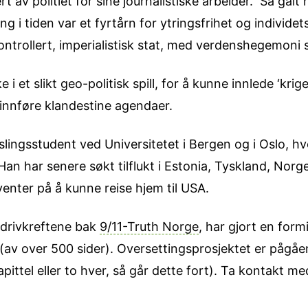
 av politiet for sine journalistiske arbeider. Så galt h
 i tiden var et fyrtårn for ytringsfrihet og individets
ontrollert, imperialistisk stat, med verdenshegemoni s
 i et slikt geo-politisk spill, for å kunne innlede ‘kri
innføre klandestine agendaer.
slingsstudent ved Universitetet i Bergen og i Oslo, h
n har senere søkt tilflukt i Estonia, Tyskland, Norge
enter på å kunne reise hjem til USA.
 drivkreftene bak
9/11-Truth Norge
, har gjort en form
 (av over 500 sider). Oversettingsprosjektet er pågåen
pittel eller to hver, så går dette fort). Ta kontakt 