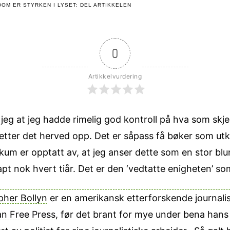
OM ER STYRKEN I LYSET: DEL ARTIKKELEN
0
Artikkelvurdering
eg at jeg hadde rimelig god kontroll på hva som skj
retter det herved opp.
Det er såpass få bøker som u
um er opptatt av, at jeg anser dette som en stor blu
pt nok hvert tiår. Det er den ‘vedtatte enigheten’ so
pher Bollyn
er en amerikansk etterforskende journalis
n Free Press
, før det brant for mye under bena hans