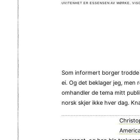
UVITENHET ER ESSENSEN AV MØRKE, VISD
Som informert borger trodde j
ei. Og det beklager jeg, men 
omhandler de tema mitt publik
norsk skjer ikke hver dag. Kna
Christo
America