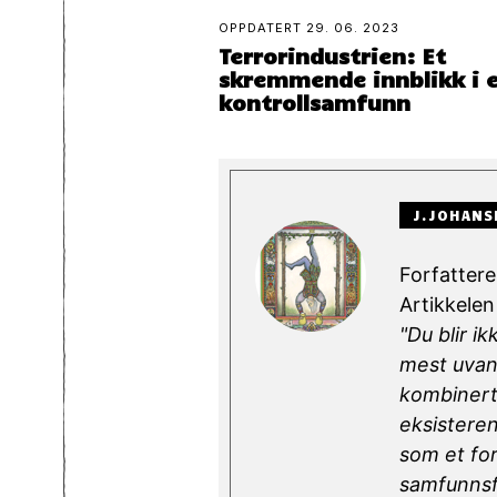
OPPDATERT
29. 06. 2023
Terrorindustrien: Et
skremmende innblikk i 
kontroll­samfunn
J.JOHANS
Forfatteren
Artikkelen 
"Du blir i
mest uvanl
kombinert
eksisteren
som et for
samfunnsf