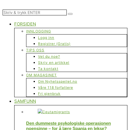
FORSIDEN
INNLOGGING
Logg inn
Registrer (Gratis)
TIPS OSS
Vet du noe?
Skriv en artikkel
Ta kontakt
OM MAGASINET
Om Nyhetsspeilet.no
Våre 118 forfattere
Fri gjenbruk
SAMFUNN
Den dummeste psykologiske operasjonen
noensinne – for å lære Spania en lekse?