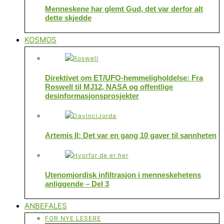
Menneskene har glemt Gud, det var derfor alt
dette skjedde
KOSMOS
Direktivet om ET/UFO-hemmeligholdelse: Fra
Roswell til MJ12, NASA og offentlige
desinformasjonsprosjekter
Artemis II: Det var en gang 10 gaver til sannheten
Utenomjordisk infiltrasjon i menneskehetens
anliggende – Del 3
ANBEFALES
FOR NYE LESERE