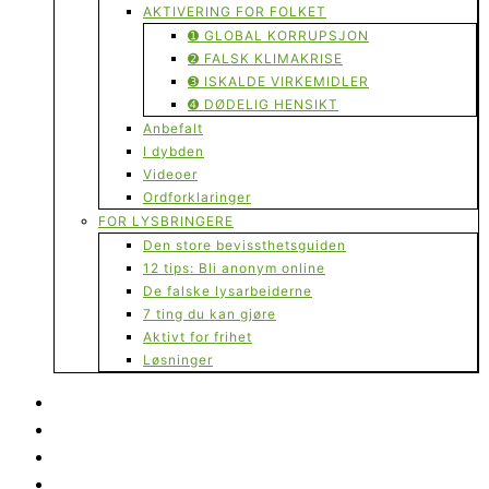
AKTIVERING FOR FOLKET
➊ GLOBAL KORRUPSJON
➋ FALSK KLIMAKRISE
➌ ISKALDE VIRKEMIDLER
➍ DØDELIG HENSIKT
Anbefalt
I dybden
Videoer
Ordforklaringer
FOR LYSBRINGERE
Den store bevissthetsguiden
12 tips: Bli anonym online
De falske lysarbeiderne
7 ting du kan gjøre
Aktivt for frihet
Løsninger