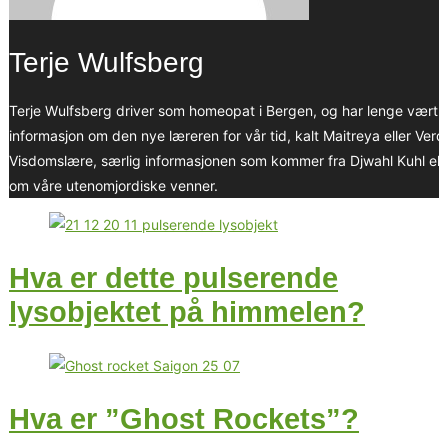
Terje Wulfsberg
Terje Wulfsberg driver som homeopat i Bergen, og har lenge vært op
informasjon om den nye læreren for vår tid, kalt Maitreya eller Ver
Visdomslære, særlig informasjonen som kommer fra Djwahl Kuhl eller
om våre utenomjordiske venner.
Hva er dette pulserende
lysobjektet på himmelen?
Hva er ”Ghost Rockets”?