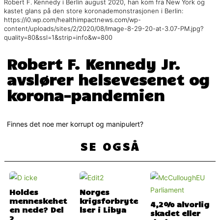
Robert F. Kennedy i Berlin august 2020, han kom fra New York og
kastet glans på den store koronademonstrasjonen i Berlin:
https://i0.wp.com/healthimpactnews.com/wp-
content/uploads/sites/2/2020/08/Image-8-29-20-at-3.07-PM.jpg?
quality=80&ssl=1&strip=info&w=800
Robert F. Kennedy Jr.
avslører helsevesenet og
korona-pandemien
Finnes det noe mer korrupt og manipulert?
SE OGSÅ
Holdes
Norges
menneskehet
krigsforbryte
4,2% alvorlig
en nede? Del
lser i Libya
skadet eller
2