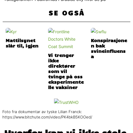
SE OGSÅ
Mattilsynet
Konspirasjone
slår til, igjen
n bak
svineinfluens
Vi trenger
a
ikke
direktører
som vil
tvinge på oss
eksperimente
lle vaksiner
Foto fra dokumentar av tyske Lilian Franck:
https://www.bitchute.com/video/PK4bkB5KOOed/
Hvorfor kan vi ikke stole