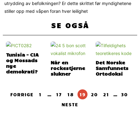
utrydding av befolkningen? Er dette skrittet før myndighetene
stiller opp med våpen foran hver leilighet
SE OGSÅ
Tunisia – CIA
og Mossads
Når en
Det Norske
nye
rockestjerne
Samfunnets
demokrati?
slukner
Ortodoksi
FORRIGE
1
…
17
18
19
20
21
…
30
NESTE