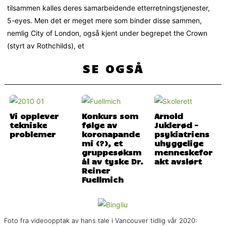
tilsammen kalles deres samarbeidende etterretningstjenester,
5-eyes. Men det er meget mere som binder disse sammen,
nemlig City of London, også kjent under begrepet the Crown
(styrt av Rothchilds), et
SE OGSÅ
Vi opplever
Konkurs som
Arnold
tekniske
følge av
Juklerød –
problemer
koronapande
psykiatriens
mi (?), et
uhyggelige
gruppesøksm
menneskefor
ål av tyske Dr.
akt avslørt
Reiner
Fuellmich
Foto fra videoopptak av hans tale i Vancouver tidlig vår 2020: