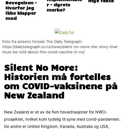
mye fakta
Bevegelsen –
r – dyrets
Hvorfor jeg
merke?
ikke klapper
med
Foto fra avisens forside The Daily Telegraph:
https://dailytelegraph.co.nz/news/silent-no-more-the-story-that-
must-be-told-about-the-covid-vaccine-in-nz/
Silent No More:
Historien må fortelles
om COVID-vaksinene på
New Zealand
New Zealand er et av de fem hovednasjoner for NWO-
prosjektet, hvilket kom tydelig til syne med covid-pandemien.
De andre er United Kingdom, Kanada, Australia og USA,