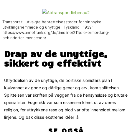
Transport til utvalgte henrettelsessteder for sinnsyke,
utviklingshemmede og unyttige i Tyskland i 1939:
https://www.annefrank.org/de/timeline/211/die-ermordung-
behinderter-menschen/
Drap av de unyttige,
sikkert og effektivt
Utryddelsen av de unyttige, de politiske sionisters plan I
kjølvannet av gode og dårlige gener og arv, kom splittelsen.
Splittelsen var skriften på veggen fra de hensynsløse og brutale
spesialister. Eugenikk var som essensen klemt ut av deres
religion, for uttrykkene rase og blod var ofte inneholdet mellom
linjene. Og bak disse ekstreme idéer lå
SE OGSÅ