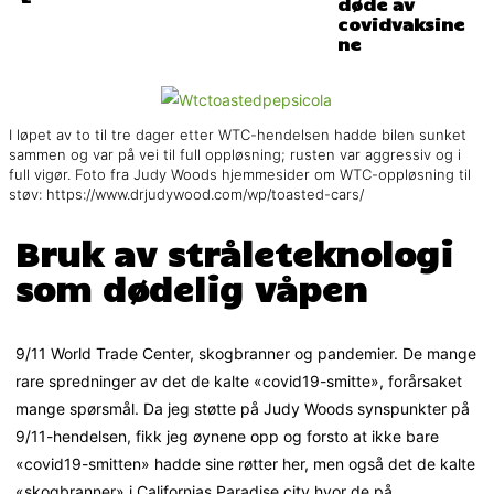
døde av
covidvaksine
ne
I løpet av to til tre dager etter WTC-hendelsen hadde bilen sunket
sammen og var på vei til full oppløsning; rusten var aggressiv og i
full vigør. Foto fra Judy Woods hjemmesider om WTC-oppløsning til
støv: https://www.drjudywood.com/wp/toasted-cars/
Bruk av stråleteknologi
som dødelig våpen
9/11 World Trade Center, skogbranner og pandemier. De mange
rare spredninger av det de kalte «covid19-smitte», forårsaket
mange spørsmål. Da jeg støtte på Judy Woods synspunkter på
9/11-hendelsen, fikk jeg øynene opp og forsto at ikke bare
«covid19-smitten» hadde sine røtter her, men også det de kalte
«skogbranner» i Californias Paradise city hvor de på