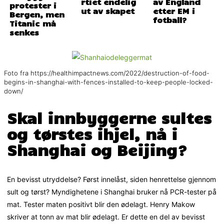
rtiet endelig
av England
protester i
ut av skapet
etter EM i
Bergen, men
fotball?
Titanic må
senkes
Foto fra https://healthimpactnews.com/2022/destruction-of-food-
begins-in-shanghai-with-fences-installed-to-keep-people-locked-
down/
Skal innbyggerne sultes
og tørstes ihjel, nå i
Shanghai og Beijing?
En bevisst utryddelse? Først innelåst, siden henrettelse gjennom
sult og tørst? Myndighetene i Shanghai bruker nå PCR-tester på
mat. Tester maten positivt blir den ødelagt. Henry Makow
skriver at tonn av mat blir ødelagt. Er dette en del av bevisst