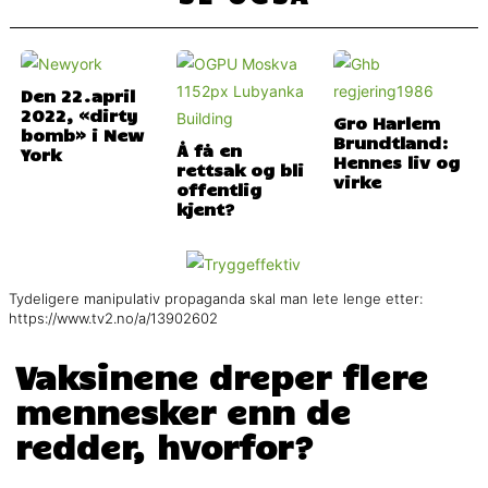
Den 22.april
2022, «dirty
Gro Harlem
bomb» i New
Brundtland:
Å få en
York
Hennes liv og
rettsak og bli
virke
offentlig
kjent?
Tydeligere manipulativ propaganda skal man lete lenge etter:
https://www.tv2.no/a/13902602
Vaksinene dreper flere
mennesker enn de
redder, hvorfor?