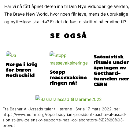
Har vi nå fått åpnet døren inn til Den Nye Vidunderlige Verden,
The Brave New World, hvor noen får leve, mens de ubrukelige
og nyttesløse skal dø? Er det de første skritt vi nå er vitne til?
SE OGSÅ
Satanistisk
rituale under
Norge i krig
åpningen av
for baron
Stopp
Gotthard-
Rothschild
massevaksine
tunnelen nær
ringen nå!
CERN
Fra Bashar Al-Assads taler til lærene i Syria 17. mars 2022, se:
https://www.memri.org/reports/syrian-president-bashar-al-assad-
zionist-jew-zelensky-supports-nazi-collaborators-%E2%80%93-
proves