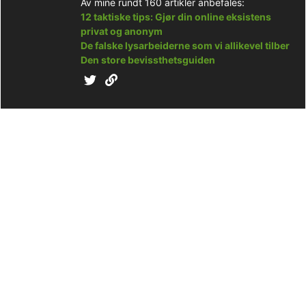
Av mine rundt 160 artikler anbefales:
12 taktiske tips: Gjør din online eksistens
privat og anonym
De falske lysarbeiderne som vi allikevel tilber
Den store bevissthetsguiden