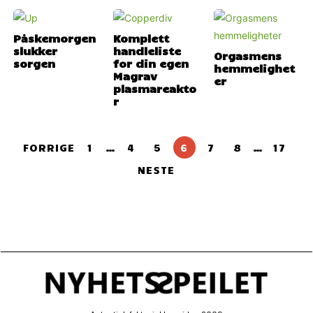
Påskemorgen
Komplett
slukker
handleliste
Orgasmens
sorgen
for din egen
hemmelighet
Magrav
er
plasmareakto
r
FORRIGE
1
…
4
5
6
7
8
…
17
NESTE