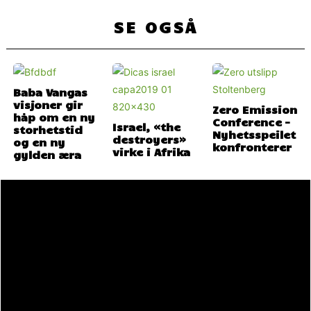
SE OGSÅ
Baba Vangas
visjoner gir
Zero Emission
håp om en ny
Conference –
Israel, «the
storhetstid
Nyhetsspeilet
destroyers»
og en ny
konfronterer
virke i Afrika
gylden æra