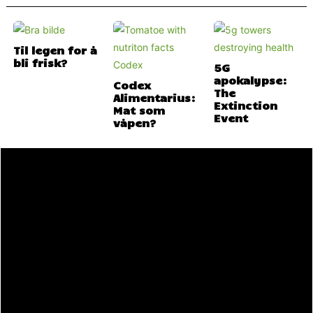
Til legen for å
bli frisk?
5G
apokalypse:
Codex
The
Alimentarius:
Extinction
Mat som
Event
våpen?