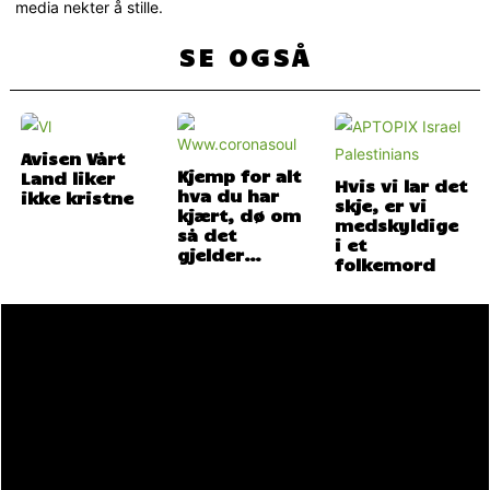
media nekter å stille.
SE OGSÅ
Avisen Vårt
Kjemp for alt
Land liker
Hvis vi lar det
hva du har
ikke kristne
skje, er vi
kjært, dø om
medskyldige
så det
i et
gjelder…
folkemord