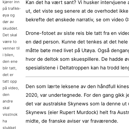
kjører inn
Kan det ha vært sant? Vi husker intervjuene a
på trafikk-
ut, det viste seg senere at de overhodet ikke v
øya og
bekrefte det ønskede narrativ, se om video 0
dør av
skuddet.
Drone-fotoet av siste reis ble tatt fra en vide
Det skal
en død person. Kunne det tenkes at det hele 
være to
venner til
måtte bøte med livet på Utøya. Også dengang 
i bilen,
hvor de deltok som skuespillere. De hadde øvd
den ene
spesialistene i Deltatroppen kan ha trodd len
blir tatt,
det er
tatt opp
Den som lærte leksene av den håndfull kines
på video,
den
2020, var undertegnede. For den gang gikk j
andre
det var australske Skynews som la denne ut und
skal
Skynews (eier Rupert Murdock) helt fra Austra
visstnok
midte, de franske aviser var fraværende.
ha
stukket