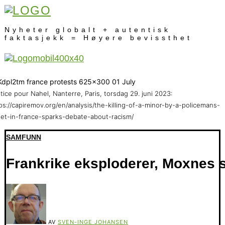
Nyheter globalt + autentisk
faktasjekk = Høyere bevissthet
tice pour Nahel, Nanterre, Paris, torsdag 29. juni 2023:
ps://capiremov.org/en/analysis/the-killing-of-a-minor-by-a-policemans-
let-in-france-sparks-debate-about-racism/
SAMFUNN
Frankrike eksploderer, Moxnes s
AV
SVEN-INGE JOHANSEN