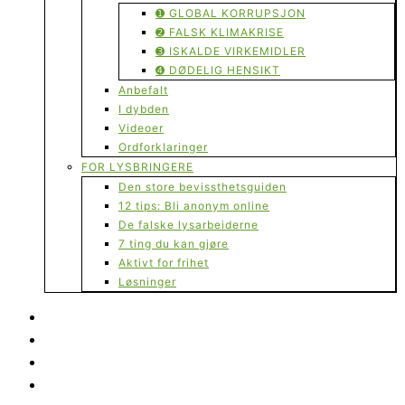
➊ GLOBAL KORRUPSJON
➋ FALSK KLIMAKRISE
➌ ISKALDE VIRKEMIDLER
➍ DØDELIG HENSIKT
Anbefalt
I dybden
Videoer
Ordforklaringer
FOR LYSBRINGERE
Den store bevissthetsguiden
12 tips: Bli anonym online
De falske lysarbeiderne
7 ting du kan gjøre
Aktivt for frihet
Løsninger