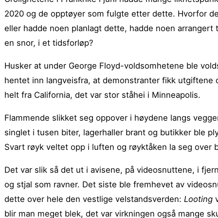
2020 og de opptøyer som fulgte etter dette. Hvorfor de
eller hadde noen planlagt dette, hadde noen arrangert
en snor, i et tidsforløp?
Husker at under George Floyd-voldsomhetene ble vold
hentet inn langveisfra, at demonstranter fikk utgiftene 
helt fra California, det var stor ståhei i Minneapolis.
Flammende slikket seg oppover i høydene langs veggene
singlet i tusen biter, lagerhaller brant og butikker ble pl
Svart røyk veltet opp i luften og røyktåken la seg ove
Det var slik så det ut i avisene, på videosnuttene, i fj
og stjal som ravner. Det siste ble fremhevet av videosnu
dette over hele den vestlige velstandsverden:
Looting
v
blir man meget blek, det var virkningen også mange sku