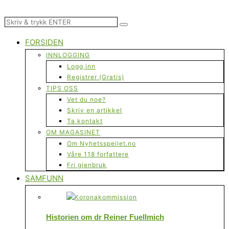
FORSIDEN
INNLOGGING
Logg inn
Registrer (Gratis)
TIPS OSS
Vet du noe?
Skriv en artikkel
Ta kontakt
OM MAGASINET
Om Nyhetsspeilet.no
Våre 118 forfattere
Fri gjenbruk
SAMFUNN
Historien om dr Reiner Fuellmich