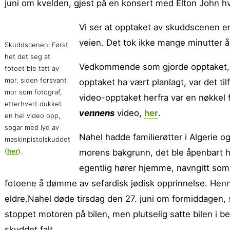
juni om kvelden, gjest på en konsert med Elton John hvor
Vi ser at opptaket av skuddscenen er
veien. Det tok ikke mange minutter å 
Skuddscenen: Først
het det seg at
Vedkommende som gjorde opptaket, m
fotoet ble tatt av
mor, siden forsvant
opptaket ha vært planlagt, var det til
mor som fotograf,
video-opptaket herfra var en nøkkel f
etterhvert dukket
vennens
video,
her
.
en hel video opp,
sogar med lyd av
Nahel hadde familierøtter i Algerie 
maskinpistolskuddet
(
her
).
morens bakgrunn, det ble åpenbart ho
egentlig hører hjemme, navngitt som 
fotoene å dømme av sefardisk jødisk opprinnelse. Henn
eldre.Nahel døde tirsdag den 27. juni om formiddagen, s
stoppet motoren på bilen, men plutselig satte bilen i 
skuddet falt.