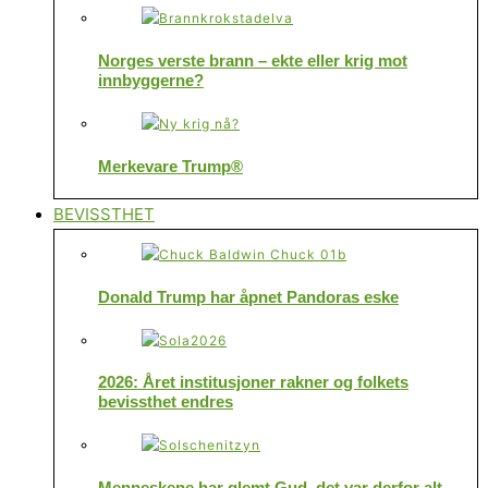
Norges verste brann – ekte eller krig mot
innbyggerne?
Merkevare Trump®
BEVISSTHET
Donald Trump har åpnet Pandoras eske
2026: Året institusjoner rakner og folkets
bevissthet endres
Menneskene har glemt Gud, det var derfor alt