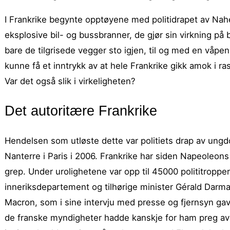
I Frankrike begynte opptøyene med politidrapet av Nahe
eksplosive bil- og bussbranner, de gjør sin virkning på
bare de tilgrisede vegger sto igjen, til og med en våpenb
kunne få et inntrykk av at hele Frankrike gikk amok i ra
Var det også slik i virkeligheten?
Det autoritære Frankrike
Hendelsen som utløste dette var politiets drap av ung
Nanterre i Paris i 2006. Frankrike har siden Napeoleons
grep. Under urolighetene var opp til 45000 polititropper 
inneriksdepartement og tilhørige minister Gérald Darm
Macron, som i sine intervju med presse og fjernsyn gav 
de franske myndigheter hadde kanskje for ham preg av 