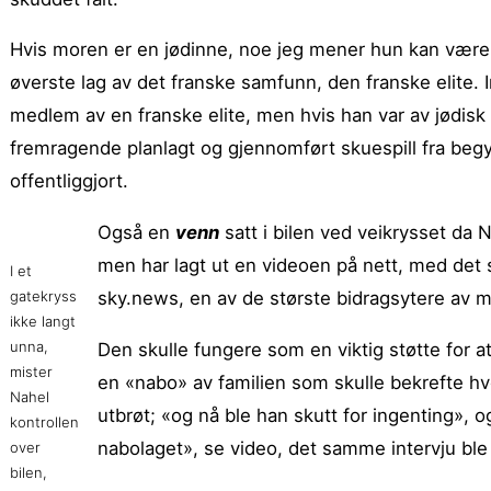
Hvis moren er en jødinne, noe jeg mener hun kan være, 
øverste lag av det franske samfunn, den franske elite. 
medlem av en franske elite, men hvis han var av jødisk 
fremragende planlagt og gjennomført skuespill fra begy
offentliggjort.
Også en
venn
satt i bilen ved veikrysset da 
men har lagt ut en videoen på nett, med det 
I et
gatekryss
sky.news, en av de største bidragsytere av 
ikke langt
unna,
Den skulle fungere som en viktig støtte for a
mister
en «nabo» av familien som skulle bekrefte 
Nahel
utbrøt; «og nå ble han skutt for ingenting», 
kontrollen
nabolaget», se video, det samme intervju bl
over
bilen,