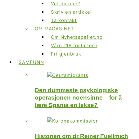
Vet du noe?
Skriv en artikkel
Ta kontakt
OM MAGASINET
Om Nyhetsspeilet.no
Våre 118 forfattere
Fri gjenbruk
SAMFUNN
Den dummeste psykologiske
operasjonen noensinne – for å
lære Spania en lekse?
Historien om dr Reiner Fuellmich