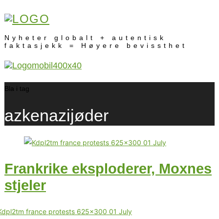
Nyheter globalt + autentisk
faktasjekk = Høyere bevissthet
Bla i tag
azkenazijøder
Frankrike eksploderer, Moxnes
stjeler