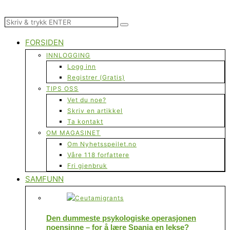
FORSIDEN
INNLOGGING
Logg inn
Registrer (Gratis)
TIPS OSS
Vet du noe?
Skriv en artikkel
Ta kontakt
OM MAGASINET
Om Nyhetsspeilet.no
Våre 118 forfattere
Fri gjenbruk
SAMFUNN
Den dummeste psykologiske operasjonen
noensinne – for å lære Spania en lekse?