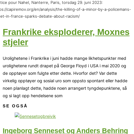
tice pour Nahel, Nanterre, Paris, torsdag 29. juni 2023:
ps://capiremov.org/en/analysis/the-killing-of-a-minor-by-a-policemans-
let-in-france-sparks-debate-about-racism/
Frankrike eksploderer, Moxnes
stjeler
Urolighetene i Frankrike i juni hadde mange likhetspunkter med
urolighetene rundt drapet på George Floyd i USA i mai 2020 og
de opptøyer som fulgte etter dette. Hvorfor det? Var dette
virkelig opptøyer og sosial uro som oppsto spontant eller hadde
noen planlagt dette, hadde noen arrangert tyngdepunktene, så
og si lagt opp hendelsene som
SE OGSÅ
Ingeborg Senneset og Anders Behring