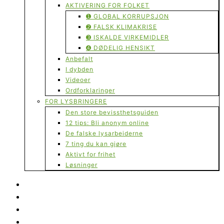
AKTIVERING FOR FOLKET
➊ GLOBAL KORRUPSJON
➋ FALSK KLIMAKRISE
➌ ISKALDE VIRKEMIDLER
➍ DØDELIG HENSIKT
Anbefalt
I dybden
Videoer
Ordforklaringer
FOR LYSBRINGERE
Den store bevissthetsguiden
12 tips: Bli anonym online
De falske lysarbeiderne
7 ting du kan gjøre
Aktivt for frihet
Løsninger