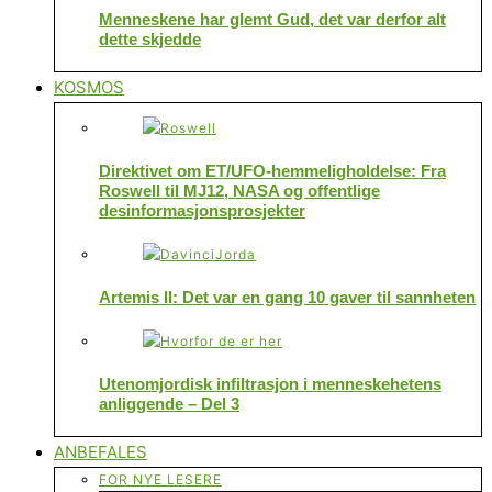
Menneskene har glemt Gud, det var derfor alt
dette skjedde
KOSMOS
Direktivet om ET/UFO-hemmeligholdelse: Fra
Roswell til MJ12, NASA og offentlige
desinformasjonsprosjekter
Artemis II: Det var en gang 10 gaver til sannheten
Utenomjordisk infiltrasjon i menneskehetens
anliggende – Del 3
ANBEFALES
FOR NYE LESERE