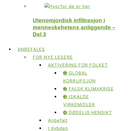
Utenomjordisk infiltrasjon i
menneskehetens anliggende –
Del 3
ANBEFALES
FOR NYE LESERE
AKTIVERING FOR FOLKET
➊ GLOBAL
KORRUPSJON
➋ FALSK KLIMAKRISE
➌ ISKALDE
VIRKEMIDLER
➍ DØDELIG HENSIKT
Anbefalt
I dybden