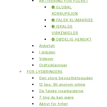
AKTIVERING FOR FOLKET
➊ GLOBAL
KORRUPSJON
➋ FALSK KLIMAKRISE
➌ ISKALDE
VIRKEMIDLER
➍ DØDELIG HENSIKT
Anbefalt
I dybden
Videoer
Ordforklaringer
FOR LYSBRINGERE
Den store bevissthetsguiden
12 tips: Bli anonym online
De falske lysarbeiderne
7 ting du kan gjøre
Aktivt for frihet