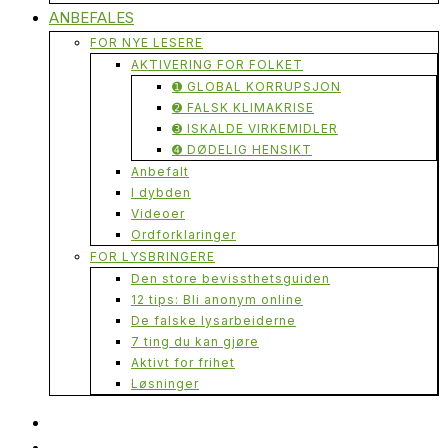
ANBEFALES
FOR NYE LESERE
AKTIVERING FOR FOLKET
➊ GLOBAL KORRUPSJON
➋ FALSK KLIMAKRISE
➌ ISKALDE VIRKEMIDLER
➍ DØDELIG HENSIKT
Anbefalt
I dybden
Videoer
Ordforklaringer
FOR LYSBRINGERE
Den store bevissthetsguiden
12 tips: Bli anonym online
De falske lysarbeiderne
7 ting du kan gjøre
Aktivt for frihet
Løsninger