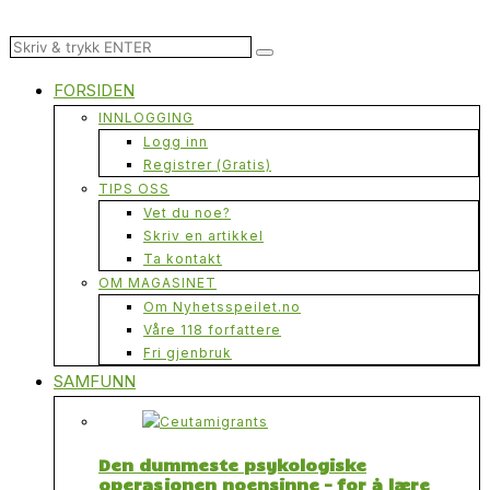
FORSIDEN
INNLOGGING
Logg inn
Registrer (Gratis)
TIPS OSS
Vet du noe?
Skriv en artikkel
Ta kontakt
OM MAGASINET
Om Nyhetsspeilet.no
Våre 118 forfattere
Fri gjenbruk
SAMFUNN
Den dummeste psykologiske
operasjonen noensinne – for å lære