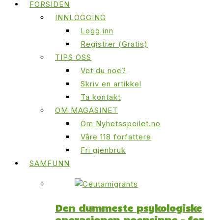
FORSIDEN
INNLOGGING
Logg inn
Registrer (Gratis)
TIPS OSS
Vet du noe?
Skriv en artikkel
Ta kontakt
OM MAGASINET
Om Nyhetsspeilet.no
Våre 118 forfattere
Fri gjenbruk
SAMFUNN
Den dummeste psykologiske
operasjonen noensinne – for