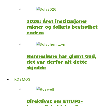
2026: Året institusjoner
rakner og folkets bevissthet
endres
Menneskene har glemt Gud,
det var derfor alt dette
skjedde
KOSMOS
Direktivet om ET/UFO-