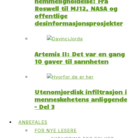
hemmeligholdelse: Fra
Roswell til MJ12, NASA og
offentlige
desinformasjonsprosjekter
Artemis II: Det var en gang
10 gaver til sannheten
Utenomjordisk infiltrasjon i
menneskehetens anliggende
– Del 3
ANBEFALES
FOR NYE LESERE