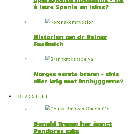
å lære Spania en lekse?
Historien om dr Reiner
Fuellmich
Norges verste brann – ekte
eller krig mot innbyggerne?
BEVISSTHET
Donald Trump har åpnet
Pandoras eske