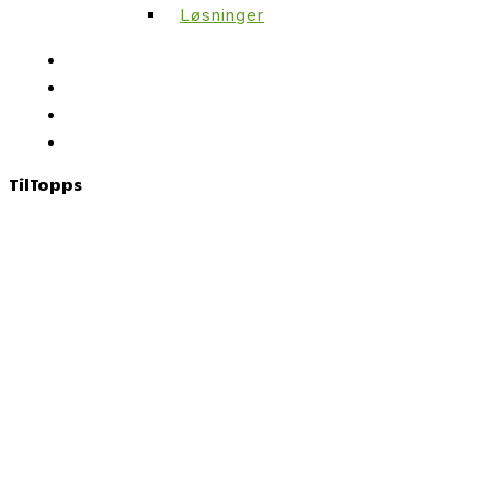
Løsninger
Til
Topps