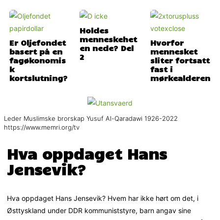
Holdes
menneskehet
Er Oljefondet
Hvorfor
en nede? Del
basert på en
mennesket
2
fagøkonomis
sliter fortsatt
k
fast i
kortslutning?
mørkealderen
Leder Muslimske brorskap Yusuf Al-Qaradawi 1926-2022
https://www.memri.org/tv
Hva oppdaget Hans
Jensevik?
Hva oppdaget Hans Jensevik? Hvem har ikke hørt om det, i
Østtyskland under DDR kommuniststyre, barn angav sine