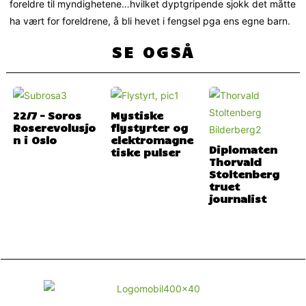
foreldre til myndighetene…hvilket dyptgripende sjokk det måtte
ha vært for foreldrene, å bli hevet i fengsel pga ens egne barn.
SE OGSÅ
22/7 – Soros
Mystiske
Roserevolusjo
flystyrter og
n i Oslo
elektromagne
Diplomaten
tiske pulser
Thorvald
Stoltenberg
truet
journalist