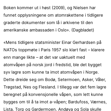
Boken kommer ut i høst (2009), og Nielsen har
funnet opplysningene om atomrakettene i tidligere
graderte dokumenter som lå i arkivene til den
amerikanske ambassaden i Oslo». (Dagbladet)
«Mens tidligere statsminister Einar Gerhardsen på
NATOs toppmøte i Paris 1957 slo klart fast – klarere
enn mange likte – at det var uaktuelt med
atomvåpen på norsk jord i fredstid, ble det bygget
syv lagre som kunne ta imot atomvåpen i Norge.
Dette dreide seg om Bodø, Setermoen, Asker, Våler,
Trøgstad, Nes og Flesland. I tillegg var det fem lagre
beregnet på konvensjonelle våpen, som lett kunne
bygges om til å ta imot a-våpen; Bardufoss, Værnes,
Lista, Torp og Gardermoen. Andøya og Sola skulle