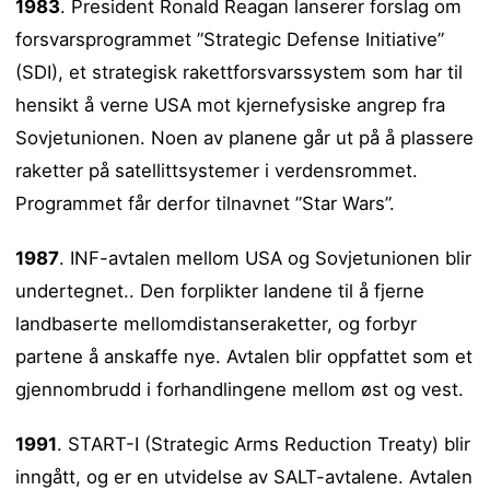
1983
. President Ronald Reagan lanserer forslag om
forsvarsprogrammet ”Strategic Defense Initiative”
(SDI), et strategisk rakettforsvarssystem som har til
hensikt å verne USA mot kjernefysiske angrep fra
Sovjetunionen. Noen av planene går ut på å plassere
raketter på satellittsystemer i verdensrommet.
Programmet får derfor tilnavnet ”Star Wars”.
1987
. INF-avtalen mellom USA og Sovjetunionen blir
undertegnet.. Den forplikter landene til å fjerne
landbaserte mellomdistanseraketter, og forbyr
partene å anskaffe nye. Avtalen blir oppfattet som et
gjennombrudd i forhandlingene mellom øst og vest.
1991
. START-I (Strategic Arms Reduction Treaty) blir
inngått, og er en utvidelse av SALT-avtalene. Avtalen