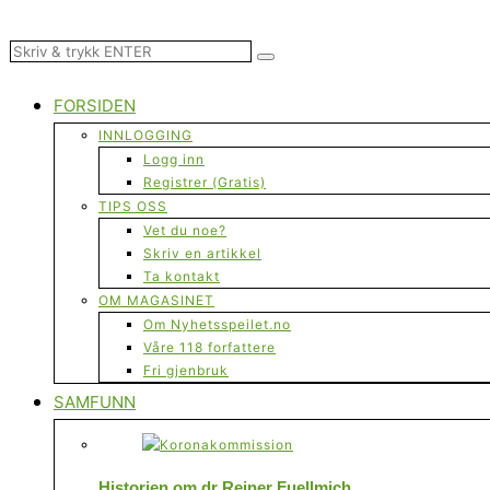
FORSIDEN
INNLOGGING
Logg inn
Registrer (Gratis)
TIPS OSS
Vet du noe?
Skriv en artikkel
Ta kontakt
OM MAGASINET
Om Nyhetsspeilet.no
Våre 118 forfattere
Fri gjenbruk
SAMFUNN
Historien om dr Reiner Fuellmich