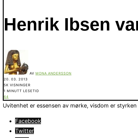
Henrik Ibsen va
AV
MONA ANDERSSON
20. 03. 2013
5K VISNINGER
1 MINUTT LESETID
64
Uvitenhet er essensen av mørke, visdom er styrken i 
Facebook
Twitter