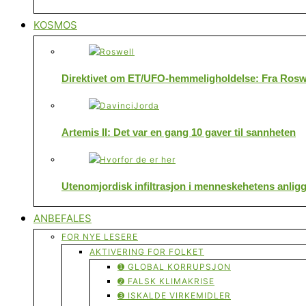
KOSMOS
Direktivet om ET/UFO-hemmeligholdelse: Fra Roswe
Artemis II: Det var en gang 10 gaver til sannheten
Utenomjordisk infiltrasjon i menneskehetens anlig
ANBEFALES
FOR NYE LESERE
AKTIVERING FOR FOLKET
➊ GLOBAL KORRUPSJON
➋ FALSK KLIMAKRISE
➌ ISKALDE VIRKEMIDLER