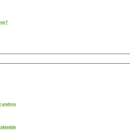
rne?
t endres
 skjedde