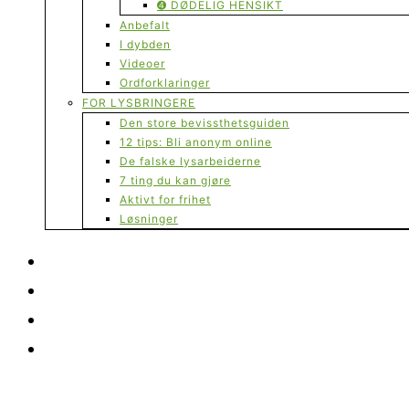
➍ DØDELIG HENSIKT
Anbefalt
I dybden
Videoer
Ordforklaringer
FOR LYSBRINGERE
Den store bevissthetsguiden
12 tips: Bli anonym online
De falske lysarbeiderne
7 ting du kan gjøre
Aktivt for frihet
Løsninger