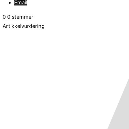
Email
0
0
stemmer
Artikkelvurdering