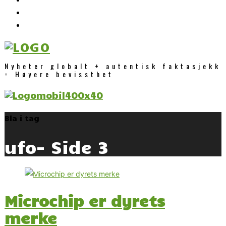
Nyheter globalt + autentisk faktasjekk
= Høyere bevissthet
Bla i tag
ufo
- Side 3
Microchip er dyrets
merke