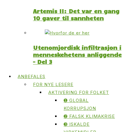
Artemis II: Det var en gang
10 gaver til sannheten
Utenomjordisk infiltrasjon i
menneskehetens anliggende
– Del 3
ANBEFALES
FOR NYE LESERE
AKTIVERING FOR FOLKET
➊ GLOBAL
KORRUPSJON
➋ FALSK KLIMAKRISE
➌ ISKALDE