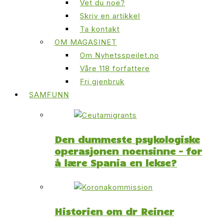
Vet du noe?
Skriv en artikkel
Ta kontakt
OM MAGASINET
Om Nyhetsspeilet.no
Våre 118 forfattere
Fri gjenbruk
SAMFUNN
Den dummeste psykologiske
operasjonen noensinne – for
å lære Spania en lekse?
Historien om dr Reiner