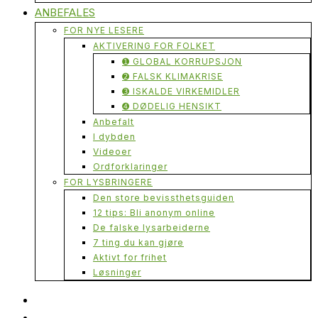
ANBEFALES
FOR NYE LESERE
AKTIVERING FOR FOLKET
➊ GLOBAL KORRUPSJON
➋ FALSK KLIMAKRISE
➌ ISKALDE VIRKEMIDLER
➍ DØDELIG HENSIKT
Anbefalt
I dybden
Videoer
Ordforklaringer
FOR LYSBRINGERE
Den store bevissthetsguiden
12 tips: Bli anonym online
De falske lysarbeiderne
7 ting du kan gjøre
Aktivt for frihet
Løsninger