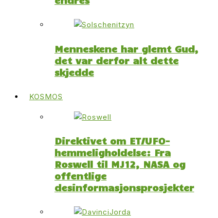
Menneskene har glemt Gud,
det var derfor alt dette
skjedde
KOSMOS
Direktivet om ET/UFO-
hemmeligholdelse: Fra
Roswell til MJ12, NASA og
offentlige
desinformasjonsprosjekter