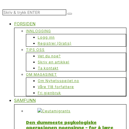
FORSIDEN
INNLOGGING
Logg inn
Registrer (Gratis)
TIPS OSS
Vet du noe?
Skriv en artikkel
Ta kontakt
OM MAGASINET
Om Nyhetsspeilet.no
Våre 118 forfattere
Fri gjenbruk
SAMFUNN
Den dummeste psykologiske
operasjonen noensinne – for å lære