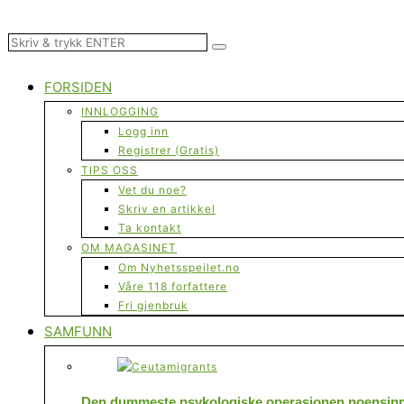
FORSIDEN
INNLOGGING
Logg inn
Registrer (Gratis)
TIPS OSS
Vet du noe?
Skriv en artikkel
Ta kontakt
OM MAGASINET
Om Nyhetsspeilet.no
Våre 118 forfattere
Fri gjenbruk
SAMFUNN
Den dummeste psykologiske operasjonen noensinne 