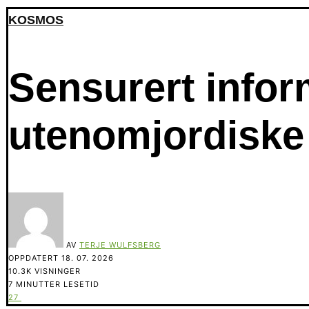
KOSMOS
Sensurert infor
utenomjordiske 
AV
TERJE WULFSBERG
OPPDATERT
18. 07. 2026
10.3K VISNINGER
7 MINUTTER LESETID
27