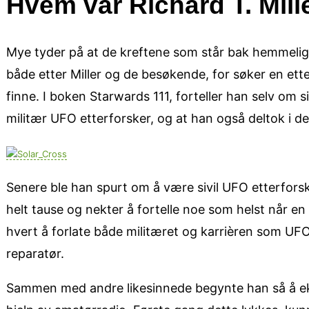
Hvem var Richard T. Mill
Mye tyder på at de kreftene som står bak hemmelig
både etter Miller og de besøkende, for søker en et
finne. I boken Starwards 111, forteller han selv om 
militær UFO etterforsker, og at han også deltok i d
Senere ble han spurt om å være sivil UFO etterforske
helt tause og nekter å fortelle noe som helst når en
hvert å forlate både militæret og karrièren som UF
reparatør.
Sammen med andre likesinnede begynte han så å e