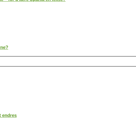
rne?
t endres