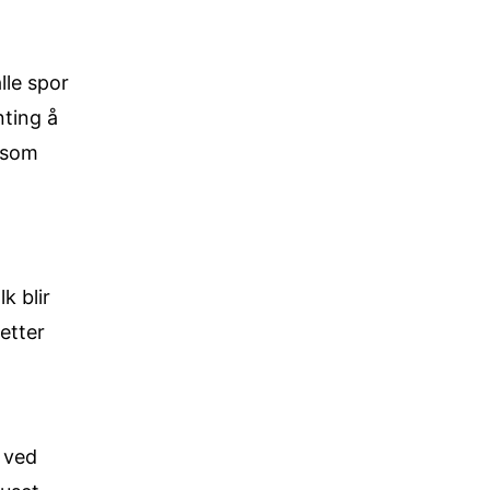
lle spor
nting å
t som
k blir
etter
 ved