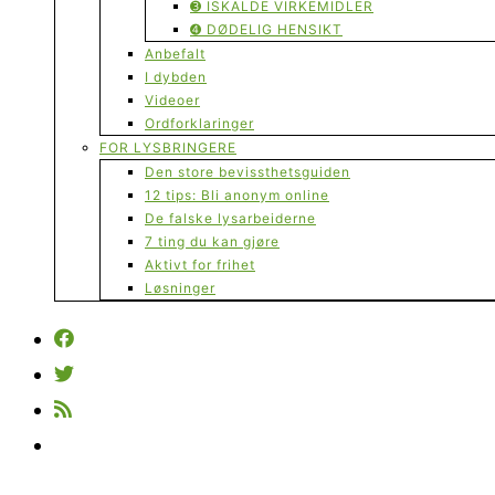
➌ ISKALDE VIRKEMIDLER
➍ DØDELIG HENSIKT
Anbefalt
I dybden
Videoer
Ordforklaringer
FOR LYSBRINGERE
Den store bevissthetsguiden
12 tips: Bli anonym online
De falske lysarbeiderne
7 ting du kan gjøre
Aktivt for frihet
Løsninger