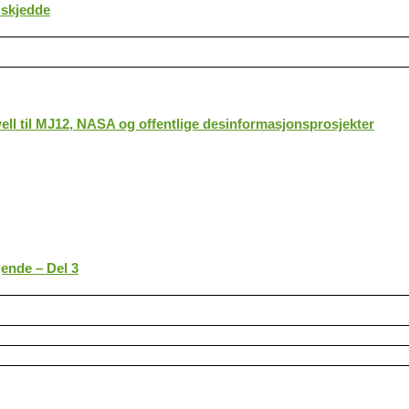
 skjedde
ll til MJ12, NASA og offentlige desinformasjonsprosjekter
gende – Del 3