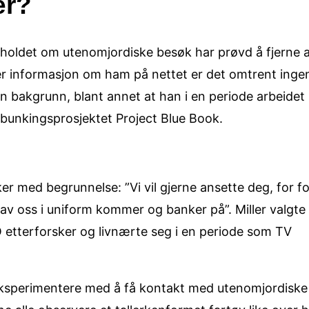
er?
holdet om utenomjordiske besøk har prøvd å fjerne a
ter informasjon om ham på nettet er det omtrent inge
sin bakgrunn, blant annet at han i en periode arbeide
ebunkingsprosjektet Project Blue Book.
r med begrunnelse: ”Vi vil gjerne ansette deg, for fol
 av oss i uniform kommer og banker på”. Miller valgte 
O etterforsker og livnærte seg i en periode som TV
ksperimentere med å få kontakt med utenomjordiske