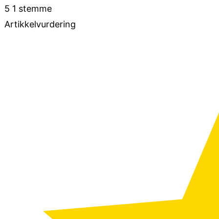
5
1
stemme
Artikkelvurdering