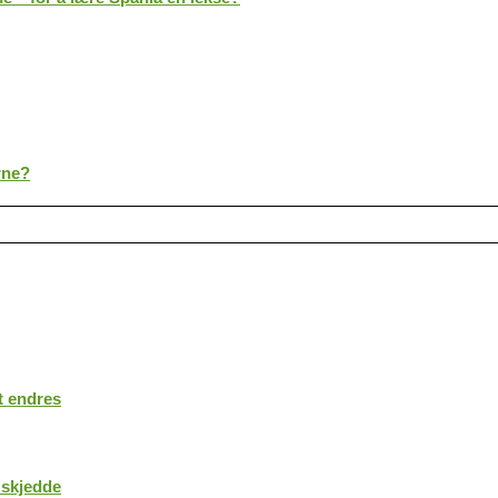
rne?
t endres
 skjedde