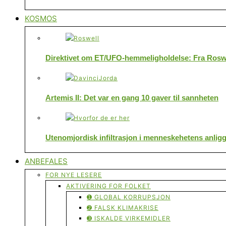
KOSMOS
Direktivet om ET/UFO-hemmeligholdelse: Fra Roswe
Artemis II: Det var en gang 10 gaver til sannheten
Utenomjordisk infiltrasjon i menneskehetens anlig
ANBEFALES
FOR NYE LESERE
AKTIVERING FOR FOLKET
➊ GLOBAL KORRUPSJON
➋ FALSK KLIMAKRISE
➌ ISKALDE VIRKEMIDLER