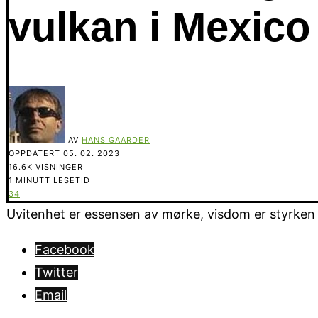
vulkan i Mexico
AV
HANS GAARDER
OPPDATERT
05. 02. 2023
16.6K VISNINGER
1 MINUTT LESETID
34
Uvitenhet er essensen av mørke, visdom er styrken i 
Facebook
Twitter
Email