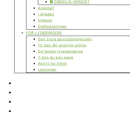
➍ DØDELIG HENSIKT
Anbefalt
I dybden
Videoer
Ordforklaringer
FOR LYSBRINGERE
Den store bevissthetsguiden
12 tips: Bli anonym online
De falske lysarbeiderne
7 ting du kan gjøre
Aktivt for frihet
Løsninger