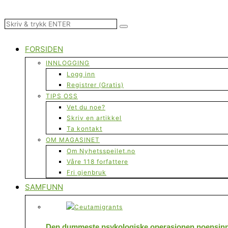
FORSIDEN
INNLOGGING
Logg inn
Registrer (Gratis)
TIPS OSS
Vet du noe?
Skriv en artikkel
Ta kontakt
OM MAGASINET
Om Nyhetsspeilet.no
Våre 118 forfattere
Fri gjenbruk
SAMFUNN
Den dummeste psykologiske operasjonen noensinne 