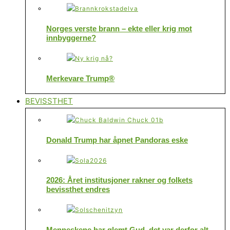
Norges verste brann – ekte eller krig mot
innbyggerne?
Merkevare Trump®
BEVISSTHET
Donald Trump har åpnet Pandoras eske
2026: Året institusjoner rakner og folkets
bevissthet endres
Menneskene har glemt Gud, det var derfor alt