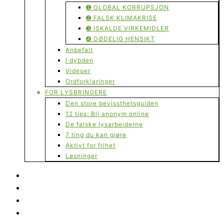
➊ GLOBAL KORRUPSJON
➋ FALSK KLIMAKRISE
➌ ISKALDE VIRKEMIDLER
➍ DØDELIG HENSIKT
Anbefalt
I dybden
Videoer
Ordforklaringer
FOR LYSBRINGERE
Den store bevissthetsguiden
12 tips: Bli anonym online
De falske lysarbeiderne
7 ting du kan gjøre
Aktivt for frihet
Løsninger