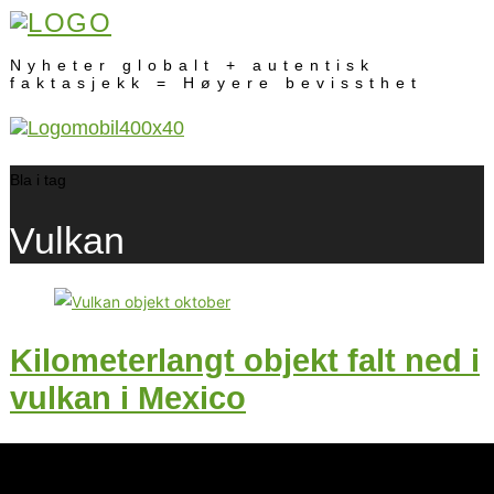
Nyheter globalt + autentisk
faktasjekk = Høyere bevissthet
Bla i tag
Vulkan
Kilometerlangt objekt falt ned i
vulkan i Mexico