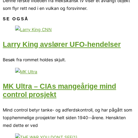
Denne ferske videoen fra meksikansk tv viser et avlangt objekt
som flyr rett ned i en vulkan og forsvinner.
SE OGSÅ
Larry King avslører UFO-hendelser
Besøk fra rommet holdes skjult.
MK Ultra – CIAs mangeårige mind
control prosjekt
Mind control betyr tanke- og adferdskontroll, og har pågått som
topphemmelige prosjekter helt siden 1940--årene. Hensikten
med dette er ved