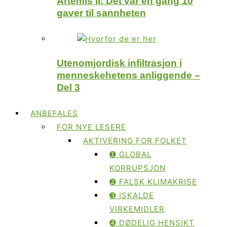
Artemis II: Det var en gang 10
gaver til sannheten
Utenomjordisk infiltrasjon i
menneskehetens anliggende –
Del 3
ANBEFALES
FOR NYE LESERE
AKTIVERING FOR FOLKET
➊ GLOBAL
KORRUPSJON
➋ FALSK KLIMAKRISE
➌ ISKALDE
VIRKEMIDLER
➍ DØDELIG HENSIKT