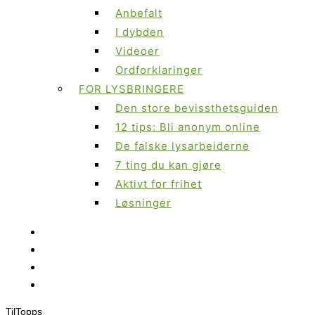
Anbefalt
I dybden
Videoer
Ordforklaringer
FOR LYSBRINGERE
Den store bevissthetsguiden
12 tips: Bli anonym online
De falske lysarbeiderne
7 ting du kan gjøre
Aktivt for frihet
Løsninger
Til
Topps