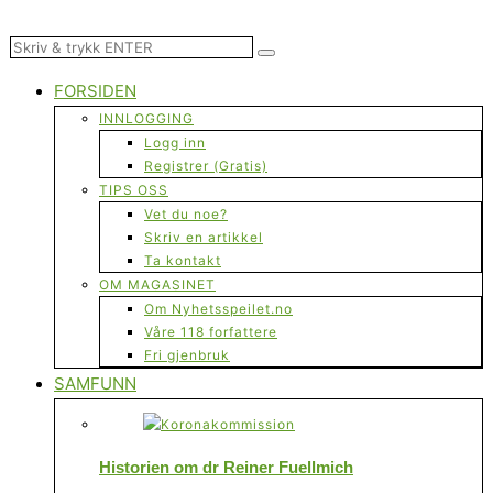
FORSIDEN
INNLOGGING
Logg inn
Registrer (Gratis)
TIPS OSS
Vet du noe?
Skriv en artikkel
Ta kontakt
OM MAGASINET
Om Nyhetsspeilet.no
Våre 118 forfattere
Fri gjenbruk
SAMFUNN
Historien om dr Reiner Fuellmich