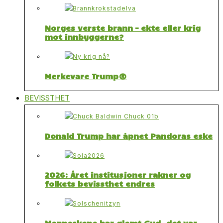
Norges verste brann – ekte eller krig
mot innbyggerne?
Merkevare Trump®
BEVISSTHET
Donald Trump har åpnet Pandoras eske
2026: Året institusjoner rakner og
folkets bevissthet endres
Menneskene har glemt Gud, det var