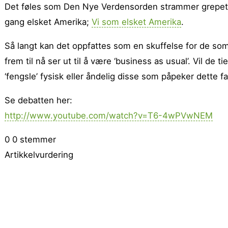
Det føles som Den Nye Verdensorden strammer grepet 
gang elsket Amerika;
Vi som elsket Amerika
.
Så langt kan det oppfattes som en skuffelse for de so
frem til nå ser ut til å være ‘business as usual’. Vil de
‘fengsle’ fysisk eller åndelig disse som påpeker dette fak
Se debatten her:
http://www.youtube.com/watch?v=T6-4wPVwNEM
0
0
stemmer
Artikkelvurdering