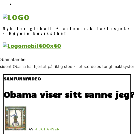
Nyheter globalt + autentisk faktasjekk
= Høyere bevissthet
sident Obama har hjertet på riktig sted - i et særdeles tungt maktsyste
SAMFUNN
/
VIDEO
Obama viser sitt sanne jeg
AV
J.JOHANSEN