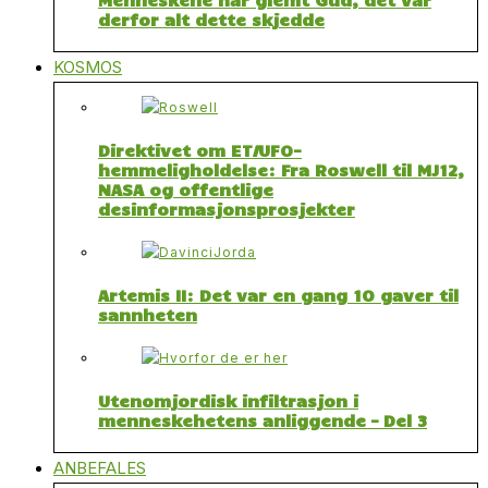
derfor alt dette skjedde
KOSMOS
Direktivet om ET/UFO-
hemmeligholdelse: Fra Roswell til MJ12,
NASA og offentlige
desinformasjonsprosjekter
Artemis II: Det var en gang 10 gaver til
sannheten
Utenomjordisk infiltrasjon i
menneskehetens anliggende – Del 3
ANBEFALES