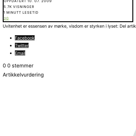
OPPDATERT
10. 07. 2009
5.7K VISNINGER
1 MINUTT LESETID
30
Uvitenhet er essensen av mørke, visdom er styrken i lyset: Del arti
Facebook
Twitter
Email
0
0
stemmer
Artikkelvurdering