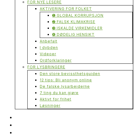
FOR NYE LESERE
AKTIVERING FOR FOLKET
➊ GLOBAL KORRUPSJON
➋ FALSK KLIMAKRISE
➌ ISKALDE VIRKEMIDLER
➍ DØDELIG HENSIKT
Anbefalt
I dybden
Videoer
Ordforklaringer
FOR LYSBRINGERE
Den store bevissthetsguiden
12 tips: Bli anonym online
De falske lysarbeiderne
7 ting du kan gjøre
Aktivt for frihet
Løsninger