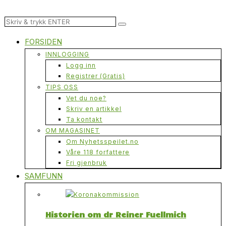
FORSIDEN
INNLOGGING
Logg inn
Registrer (Gratis)
TIPS OSS
Vet du noe?
Skriv en artikkel
Ta kontakt
OM MAGASINET
Om Nyhetsspeilet.no
Våre 118 forfattere
Fri gjenbruk
SAMFUNN
Historien om dr Reiner Fuellmich