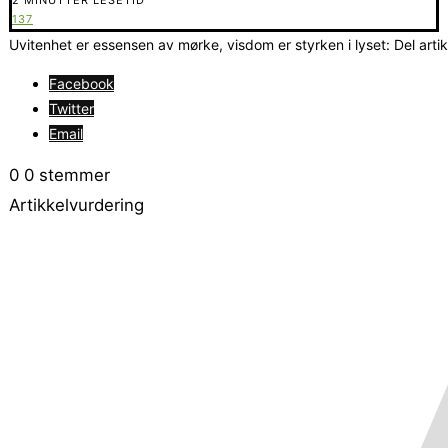
137
Uvitenhet er essensen av mørke, visdom er styrken i lyset: Del arti
Facebook
Twitter
Email
0
0
stemmer
Artikkelvurdering