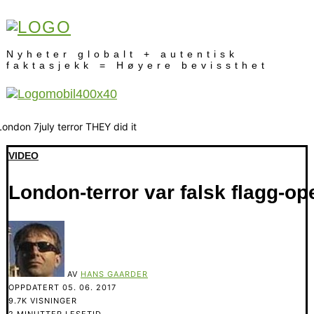
Nyheter globalt + autentisk
faktasjekk = Høyere bevissthet
VIDEO
London-terror var falsk flagg-op
AV
HANS GAARDER
OPPDATERT
05. 06. 2017
9.7K VISNINGER
2 MINUTTER LESETID