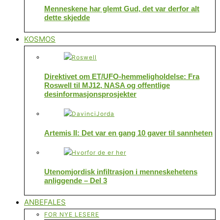
Menneskene har glemt Gud, det var derfor alt
dette skjedde
KOSMOS
Direktivet om ET/UFO-hemmeligholdelse: Fra
Roswell til MJ12, NASA og offentlige
desinformasjonsprosjekter
Artemis II: Det var en gang 10 gaver til sannheten
Utenomjordisk infiltrasjon i menneskehetens
anliggende – Del 3
ANBEFALES
FOR NYE LESERE