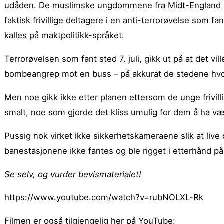
udåden. De muslimske ungdommene fra Midt-England so
faktisk frivillige deltagere i en anti-terrorøvelse so
kalles på maktpolitikk-språket.
Terrorøvelsen som fant sted 7. juli, gikk ut på at det v
bombeangrep mot en buss – på akkurat de stedene hvor
Men noe gikk ikke etter planen ettersom de unge frivilli
smalt, noe som gjorde det kliss umulig for dem å ha 
Pussig nok virket ikke sikkerhetskameraene slik at liv
banestasjonene ikke fantes og ble rigget i etterhånd på 
Se selv, og vurder bevismaterialet!
https://www.youtube.com/watch?v=rubNOLXL-Rk
Filmen er også tilgjengelig her på YouTube: