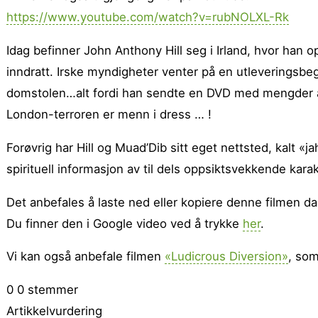
https://www.youtube.com/watch?v=rubNOLXL-Rk
Idag befinner John Anthony Hill seg i Irland, hvor han o
inndratt. Irske myndigheter venter på en utleveringsbeg
domstolen…alt fordi han sendte en DVD med mengder av 
London-terroren er menn i dress … !
Forøvrig har Hill og Muad’Dib sitt eget nettsted, kalt «j
spirituell informasjon av til dels oppsiktsvekkende kara
Det anbefales å laste ned eller kopiere denne filmen da 
Du finner den i Google video ved å trykke
her
.
Vi kan også anbefale filmen
«Ludicrous Diversion»
, som
0
0
stemmer
Artikkelvurdering