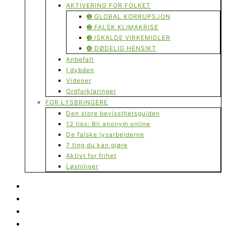
AKTIVERING FOR FOLKET
➊ GLOBAL KORRUPSJON
➋ FALSK KLIMAKRISE
➌ ISKALDE VIRKEMIDLER
➍ DØDELIG HENSIKT
Anbefalt
I dybden
Videoer
Ordforklaringer
FOR LYSBRINGERE
Den store bevissthetsguiden
12 tips: Bli anonym online
De falske lysarbeiderne
7 ting du kan gjøre
Aktivt for frihet
Løsninger