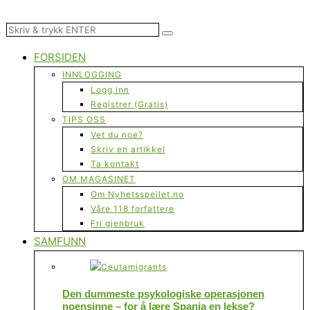
FORSIDEN
INNLOGGING
Logg inn
Registrer (Gratis)
TIPS OSS
Vet du noe?
Skriv en artikkel
Ta kontakt
OM MAGASINET
Om Nyhetsspeilet.no
Våre 118 forfattere
Fri gjenbruk
SAMFUNN
Den dummeste psykologiske operasjonen
noensinne – for å lære Spania en lekse?