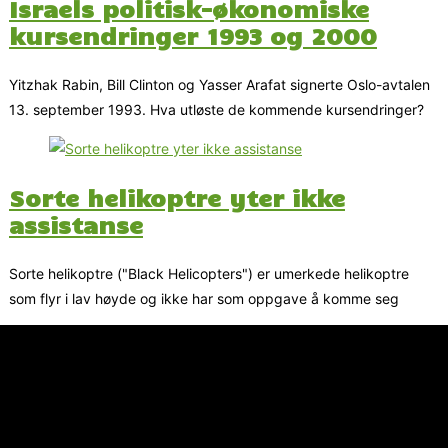
Israels politisk-økonomiske
kursendringer 1993 og 2000
Yitzhak Rabin, Bill Clinton og Yasser Arafat signerte Oslo-avtalen
13. september 1993. Hva utløste de kommende kursendringer?
Sorte helikoptre yter ikke
assistanse
Sorte helikoptre ("Black Helicopters") er umerkede helikoptre
som flyr i lav høyde og ikke har som oppgave å komme seg