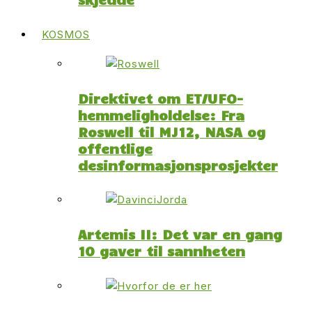
KOSMOS
Direktivet om ET/UFO-
hemmeligholdelse: Fra
Roswell til MJ12, NASA og
offentlige
desinformasjonsprosjekter
Artemis II: Det var en gang
10 gaver til sannheten