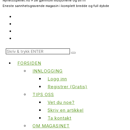
Nyhetsspeilet.no » Se gjennom illusjonene og bli fri
Eneste sannhetsgravende magasin i komplett bredde og full dybde
FORSIDEN
INNLOGGING
Logg inn
Registrer (Gratis)
TIPS OSS
Vet du noe?
Skriv en artikkel
Ta kontakt
OM MAGASINET