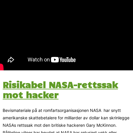
Risikabel NASA-rettssak
mot hacker
Bevismateriale på at romfartsorganisasjonen NASA har snytt
amerikanske skattebetalere for milliarder av dollar kan skrinlegge
NASAs rettssak mot den britiske hackeren Gary McKinnon.
Pålitelige vitner har hevdet at NASA har retusjert vekk eller