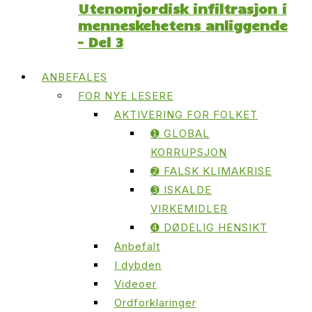
Utenomjordisk infiltrasjon i
menneskehetens anliggende
– Del 3
ANBEFALES
FOR NYE LESERE
AKTIVERING FOR FOLKET
➊ GLOBAL
KORRUPSJON
➋ FALSK KLIMAKRISE
➌ ISKALDE
VIRKEMIDLER
➍ DØDELIG HENSIKT
Anbefalt
I dybden
Videoer
Ordforklaringer