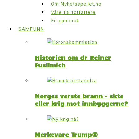
Om Nyhetsspeilet.no
Våre 118 forfattere
Fri gjenbruk
SAMFUNN
Historien om dr Reiner
Fuellmich
Norges verste brann – ekte
eller krig mot innbyggerne?
Merkevare Trump®