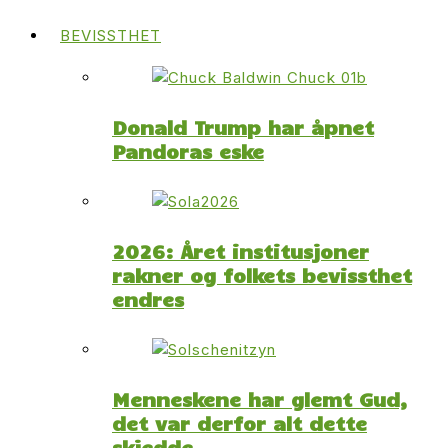
BEVISSTHET
Donald Trump har åpnet
Pandoras eske
2026: Året institusjoner
rakner og folkets bevissthet
endres
Menneskene har glemt Gud,
det var derfor alt dette
skjedde