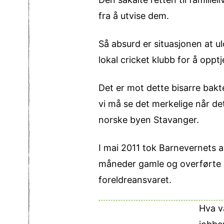
fra å utvise dem.
Så absurd er situasjonen at u
lokal cricket klubb for å oppt
Det er mot dette bisarre bakte
vi må se det merkelige når de
norske byen Stavanger.
I mai 2011 tok Barnevernets a
måneder gamle og overførte d
foreldreansvaret.
Hva v