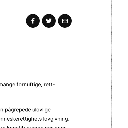
mange fornuftige, rett-
ten pågrepede ulovlige
nneskerettighets lovgivning.
ndre konstituerende nasjoner