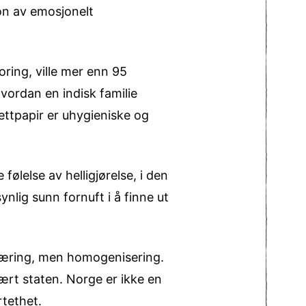
jon av emosjonelt
oring, ville mer enn 95
hvordan en indisk familie
lettpapir er uhygieniske og
ølelse av helligjørelse, i den
ynlig sunn fornuft i å finne ut
 næring, men homogenisering.
ært staten. Norge er ikke en
rtethet.