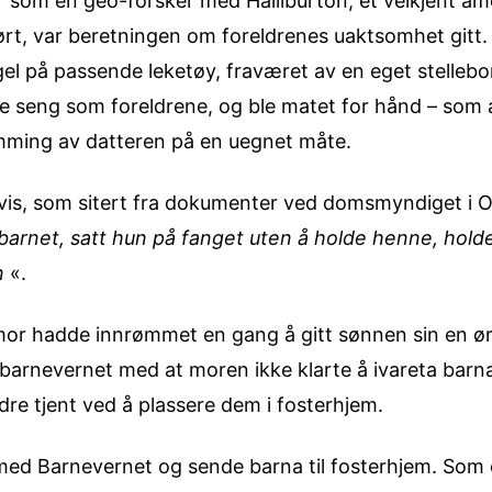
r som en geo-forsker med Halliburton, et velkjent am
rt, var beretningen om foreldrenes uaktsomhet gitt. 
l på passende leketøy, fraværet av en eget stellebord
 seng som foreldrene, og ble matet for hånd – som a
amming av datteren på en uegnet måte.
 avis, som sitert fra dokumenter ved domsmyndiget i 
arnet, satt hun på fanget uten å holde henne, hold
n
«.
r hadde innrømmet en gang å gitt sønnen sin en øre
 barnevernet med at moren ikke klarte å ivareta barn
dre tjent ved å plassere dem i fosterhjem.
 med Barnevernet og sende barna til fosterhjem. Som 