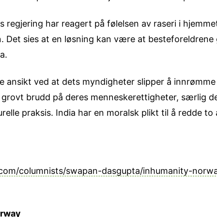
 regjering har reagert på følelsen av raseri i hjemme
 Det sies at en løsning kan være at besteforeldrene g
a.
e ansikt ved at dets myndigheter slipper å innrømm
grovt brudd på deres menneskerettigheter, særlig deres
turelle praksis. India har en moralsk plikt til å redde to
.com/columnists/swapan-dasgupta/inhumanity-norw
orway