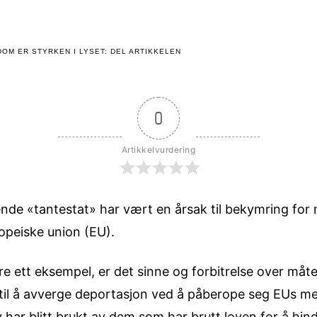
OM ER STYRKEN I LYSET: DEL ARTIKKELEN
0
Artikkelvurdering
nde «tantestat» har vært en årsak til bekymring for 
opeiske union (EU).
bare ett eksempel, er det sinne og forbitrelse over må
 til å avverge deportasjon ved å påberope seg EUs me
liv har blitt brukt av dem som har brutt loven for å hi