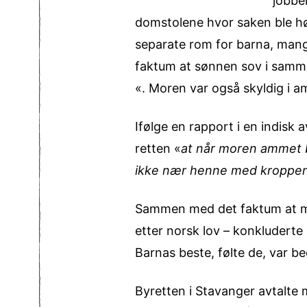
jobbe
domstolene hvor saken ble hø
separate rom for barna, mange
faktum at sønnen sov i samme
«. Moren var også skyldig i 
Ifølge en rapport i en indisk
retten «
at når moren ammet b
ikke nær henne med kroppe
Sammen med det faktum at mo
etter norsk lov – konkluderte
Barnas beste, følte de, var be
Byretten i Stavanger avtalte