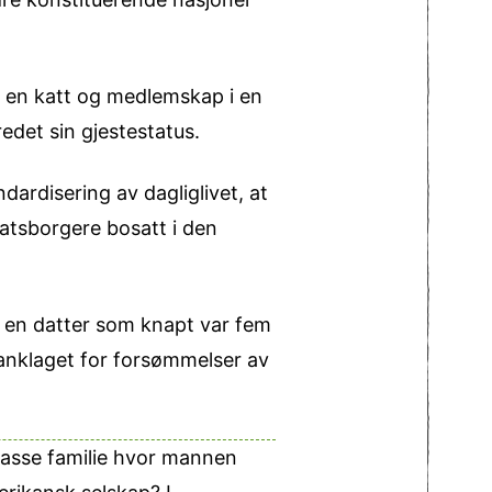
ie en katt og medlemskap i en
redet sin gjestestatus.
dardisering av dagliglivet, at
tatsborgere bosatt i den
g en datter som knapt var fem
 anklaget for forsømmelser av
klasse familie hvor mannen