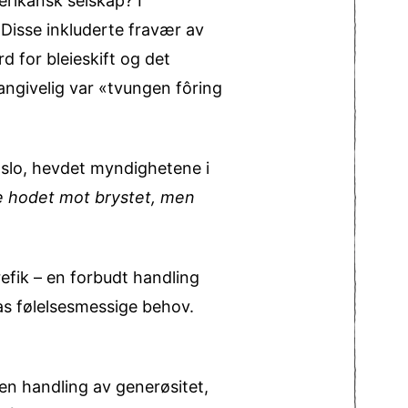
erikansk selskap? I
Disse inkluderte fravær av
 for bleieskift og det
ngivelig var «tvungen fôring
Oslo, hevdet myndighetene i
e hodet mot brystet, men
fik – en forbudt handling
as følelsesmessige behov.
en handling av generøsitet,