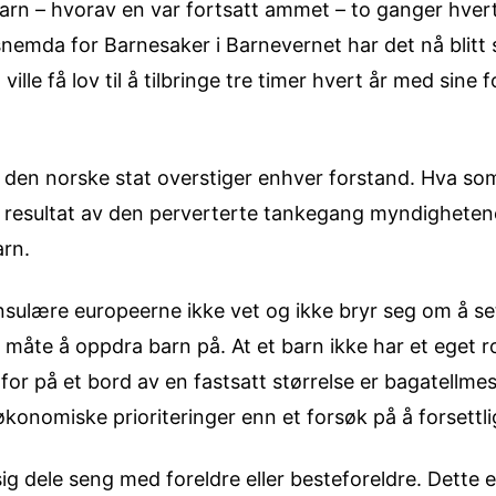
 barn – hvorav en var fortsatt ammet – to ganger hvert 
snemda for Barnesaker i Barnevernet har det nå blitt s
 ville få lov til å tilbringe tre timer hvert år med sine
den norske stat overstiger enhver forstand. Hva so
t resultat av den perverterte tankegang myndigheten
arn.
insulære europeerne ikke vet og ikke bryr seg om å se
t måte å oppdra barn på. At et barn ikke har et eget 
 for på et bord av en fastsatt størrelse er bagatellme
konomiske prioriteringer enn et forsøk på å forsettl
ig dele seng med foreldre eller besteforeldre. Dette e