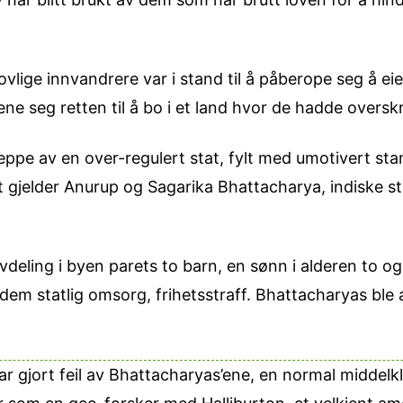
lovlige innvandrere var i stand til å påberope seg å e
jene seg retten til å bo i et land hvor de hadde oversk
ppe av en over-regulert stat, fylt med umotivert stan
t gjelder Anurup og Sagarika Bhattacharya, indiske s
vdeling i byen parets to barn, en sønn i alderen to o
em statlig omsorg, frihetsstraff. Bhattacharyas ble
ar gjort feil av Bhattacharyas’ene, en normal middel