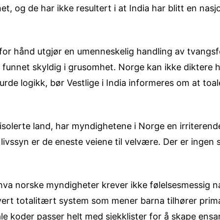
et, og de har ikke resultert i at India har blitt en nas
n for hånd utgjør en umenneskelig handling av tvangsf
i funnet skyldig i grusomhet. Norge kan ikke diktere 
rde logikk, bør Vestlige i India informeres om at toa
lerte land, har myndighetene i Norge en irriterende f
livssyn er de eneste veiene til velvære. Der er ingen s
 hva norske myndigheter krever ikke følelsesmessig
vert totalitært system som mener barna tilhører prim
le koder passer helt med sjekklister for å skape ensa