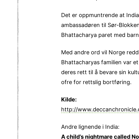
Det er oppmuntrende at Indias
ambassadøren til Sør-Blokken.
Bhattacharya paret med barn
Med andre ord vil Norge redd
Bhattacharyas familien var et 
deres rett til å bevare sin kul
ofre for rettslig bortføring.
Kilde:
http://www.deccanchronicle
Andre lignende i India:
A child’s nightmare called N