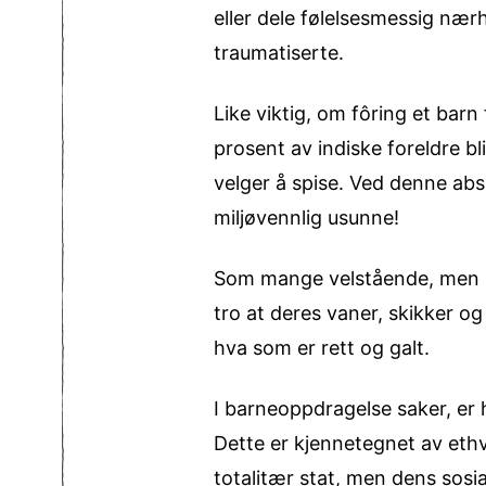
eller dele følelsesmessig nærh
traumatiserte.
Like viktig, om fôring et bar
prosent av indiske foreldre bl
velger å spise. Ved denne absu
miljøvennlig usunne!
Som mange velstående, men iso
tro at deres vaner, skikker og 
hva som er rett og galt.
I barneoppdragelse saker, er
Dette er kjennetegnet av eth
totalitær stat, men dens sosia