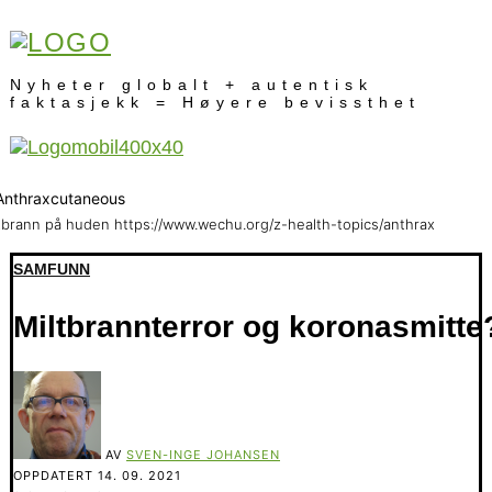
Nyheter globalt + autentisk
faktasjekk = Høyere bevissthet
tbrann på huden https://www.wechu.org/z-health-topics/anthrax
SAMFUNN
Miltbrannterror og koronasmitte
AV
SVEN-INGE JOHANSEN
OPPDATERT
14. 09. 2021