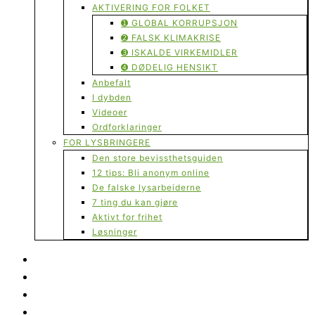
AKTIVERING FOR FOLKET
➊ GLOBAL KORRUPSJON
➋ FALSK KLIMAKRISE
➌ ISKALDE VIRKEMIDLER
➍ DØDELIG HENSIKT
Anbefalt
I dybden
Videoer
Ordforklaringer
FOR LYSBRINGERE
Den store bevissthetsguiden
12 tips: Bli anonym online
De falske lysarbeiderne
7 ting du kan gjøre
Aktivt for frihet
Løsninger