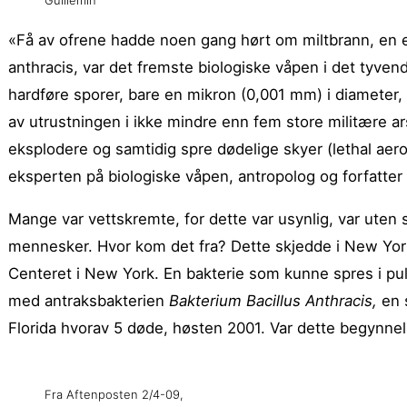
Guillemin
«Få av ofrene hadde noen gang hørt om miltbrann, en el
anthracis, var det fremste biologiske våpen i det tyve
hardføre sporer, bare en mikron (0,001 mm) i diameter, 
av utrustningen i ikke mindre enn fem store militære ar
eksplodere og samtidig spre dødelige skyer (lethal aero
eksperten på biologiske våpen, antropolog og forfatter
Mange var vettskremte, for dette var usynlig, var ute
mennesker. Hvor kom det fra? Dette skjedde i New York
Centeret i New York. En bakterie som kunne spres i pulv
med antraksbakterien
Bakterium Bacillus Anthracis,
en 
Florida hvorav 5 døde, høsten 2001. Var dette begynne
Fra Aftenposten 2/4-09,