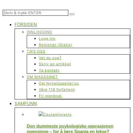
FORSIDEN
INNLOGGING
Logg inn
Registrer (Gratis)
TIPS OSS
Vet du noe?
Skriv en artikkel
Ta kontakt
OM MAGASINET
Om Nyhetsspeilet.no
Våre 118 forfattere
Fri gjenbruk
SAMFUNN
Den dummeste psykologiske operasjonen
noensinne – for å lære Spania en lekse?