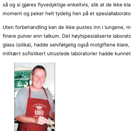
så og si gjøres flyvedyktige enkeltvis, slik at de ikke k
moment og peker helt tydelig hen på et spesiallaborato
Uten forbehandling kan de ikke pustes inn i lungene, ma
finere pulver enn talkum. Det høytspesialiserte labora
glass (silika), hadde selvfølgelig også motgiftene klare, 
militært sofistikert utrustede laboratorier hadde kunnet