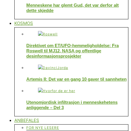
Menneskene har glemt Gud, det var derfor alt
dette skjedde
KOSMOS
Direktivet om ET/UFO-hemmeligholdelse: Fra
Roswell til MJ12, NASA og offentlige
desinformasjonsprosjekter
Artemis II: Det var en gang 10 gaver til sannheten
Utenomjordisk infiltrasjon i menneskehetens
anliggende – Del 3
ANBEFALES
FOR NYE LESERE