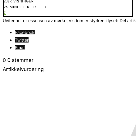
2.8K VISNINGER
25 MINUTTER LESETID
7
Uvitenhet er essensen av mørke, visdom er styrken i lyset: Del arti
Facebook
Twitter
Email
0
0
stemmer
Artikkelvurdering