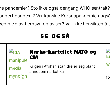
ere pandemier? Sto ikke også dengang WHO sentralt? 
rangert pandemi? Var kanskje Koronapandemien også a
d hjelp av fjernsyn og aviser? Var ikke hensikten å s
SE OGSÅ
Narko-kartellet NATO og
CIA
Krigen i Afghanistan dreier seg blant
annet om narkotika
l
fo