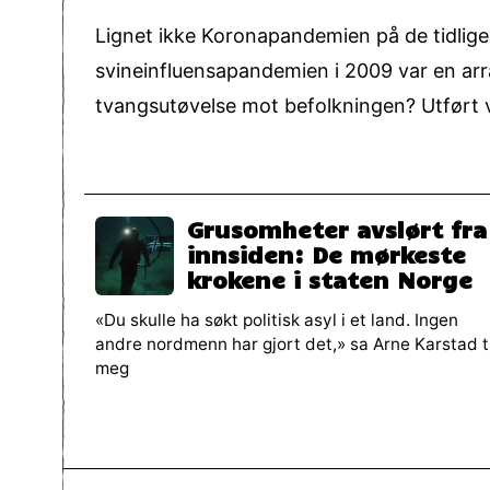
Lignet ikke Koronapandemien på de tidlig
svineinfluensapandemien i 2009 var en ar
tvangsutøvelse mot befolkningen? Utført ve
Grusomheter avslørt fra
innsiden: De mørkeste
krokene i staten Norge
«Du skulle ha søkt politisk asyl i et land. Ingen
andre nordmenn har gjort det,» sa Arne Karstad ti
meg