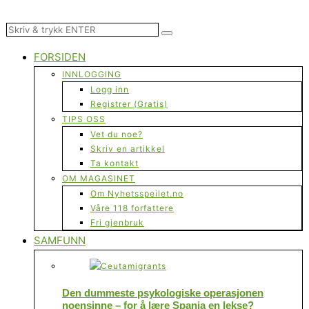
FORSIDEN
INNLOGGING
Logg inn
Registrer (Gratis)
TIPS OSS
Vet du noe?
Skriv en artikkel
Ta kontakt
OM MAGASINET
Om Nyhetsspeilet.no
Våre 118 forfattere
Fri gjenbruk
SAMFUNN
Den dummeste psykologiske operasjonen
noensinne – for å lære Spania en lekse?