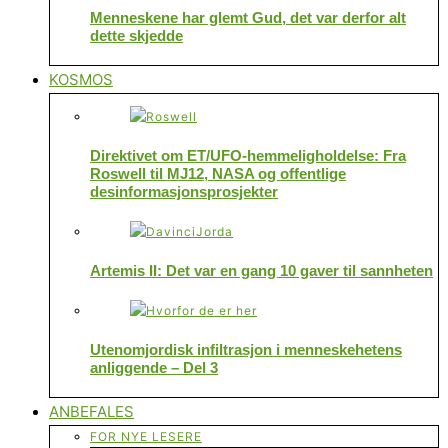
Menneskene har glemt Gud, det var derfor alt
dette skjedde
KOSMOS
Direktivet om ET/UFO-hemmeligholdelse: Fra
Roswell til MJ12, NASA og offentlige
desinformasjonsprosjekter
Artemis II: Det var en gang 10 gaver til sannheten
Utenomjordisk infiltrasjon i menneskehetens
anliggende – Del 3
ANBEFALES
FOR NYE LESERE