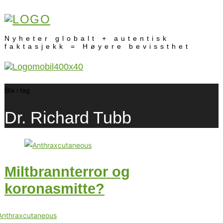
Nyheter globalt + autentisk
faktasjekk = Høyere bevissthet
Bla i tag
Dr. Richard Tubb
Miltbrannterror og
koronasmitte?