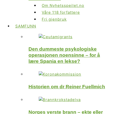
Om Nyhetsspeilet.no
Våre 118 forfattere
Fri gjenbruk
SAMFUNN
Den dummeste psykologiske
operasjonen noensinne – for å
lære Spania en lekse?
Historien om dr Reiner Fuellmich
Norges verste brann – ekte eller