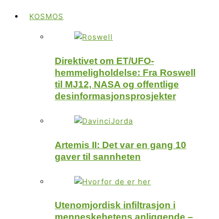
KOSMOS
Direktivet om ET/UFO-
hemmeligholdelse: Fra Roswell
til MJ12, NASA og offentlige
desinformasjonsprosjekter
Artemis II: Det var en gang 10
gaver til sannheten
Utenomjordisk infiltrasjon i
menneskehetens anliggende –