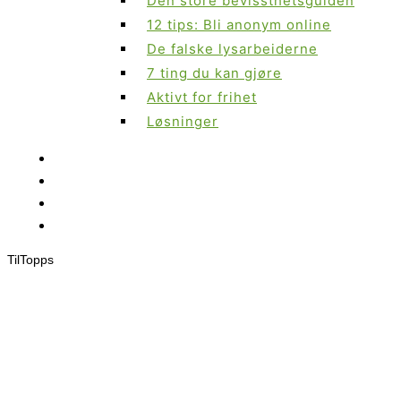
Den store bevissthetsguiden
12 tips: Bli anonym online
De falske lysarbeiderne
7 ting du kan gjøre
Aktivt for frihet
Løsninger
Til
Topps