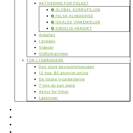
AKTIVERING FOR FOLKET
➊ GLOBAL KORRUPSJON
➋ FALSK KLIMAKRISE
➌ ISKALDE VIRKEMIDLER
➍ DØDELIG HENSIKT
Anbefalt
I dybden
Videoer
Ordforklaringer
FOR LYSBRINGERE
Den store bevissthetsguiden
12 tips: Bli anonym online
De falske lysarbeiderne
7 ting du kan gjøre
Aktivt for frihet
Løsninger