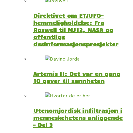
Direktivet om ET/UFO-
hemmeligholdelse: Fra
Roswell til MJ12, NASA og
offentlige
desinformasjonsprosjekter
Artemis II: Det var en gang
10 gaver til sannheten
Utenomjordisk infiltrasjon i
menneskehetens anliggende
– Del 3