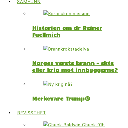
SAMFUNN
Historien om dr Reiner
Fuellmich
Norges verste brann – ekte
eller krig mot innbyggerne?
Merkevare Trump®
BEVISSTHET