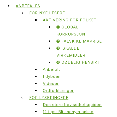
ANBEFALES
FOR NYE LESERE
AKTIVERING FOR FOLKET
➊ GLOBAL
KORRUPSJON
➋ FALSK KLIMAKRISE
➌ ISKALDE
VIRKEMIDLER
➍ DØDELIG HENSIKT
Anbefalt
I dybden
Videoer
Ordforklaringer
FOR LYSBRINGERE
Den store bevissthetsguiden
12 tips: Bli anonym online