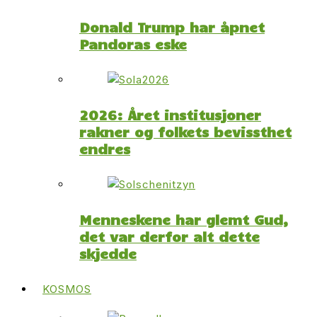
Donald Trump har åpnet
Pandoras eske
2026: Året institusjoner
rakner og folkets bevissthet
endres
Menneskene har glemt Gud,
det var derfor alt dette
skjedde
KOSMOS