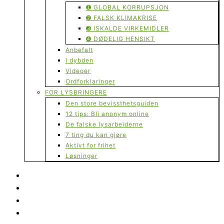
➊ GLOBAL KORRUPSJON
➋ FALSK KLIMAKRISE
➌ ISKALDE VIRKEMIDLER
➍ DØDELIG HENSIKT
Anbefalt
I dybden
Videoer
Ordforklaringer
FOR LYSBRINGERE
Den store bevissthetsguiden
12 tips: Bli anonym online
De falske lysarbeiderne
7 ting du kan gjøre
Aktivt for frihet
Løsninger