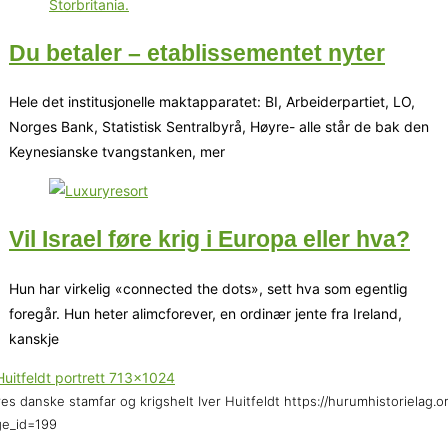
Du betaler – etablissementet nyter
Hele det institusjonelle maktapparatet: BI, Arbeiderpartiet, LO,
Norges Bank, Statistisk Sentralbyrå, Høyre- alle står de bak den
Keynesianske tvangstanken, mer
Vil Israel føre krig i Europa eller hva?
Hun har virkelig «connected the dots», sett hva som egentlig
foregår. Hun heter alimcforever, en ordinær jente fra Ireland,
kanskje
es danske stamfar og krigshelt Iver Huitfeldt https://hurumhistorielag.o
ge_id=199