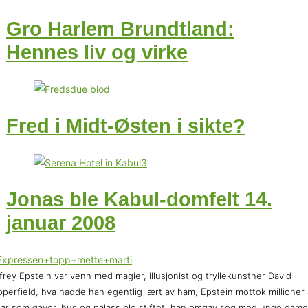
Gro Harlem Brundtland:
Hennes liv og virke
Fred i Midt-Østen i sikte?
Jonas ble Kabul-domfelt 14.
januar 2008
frey Epstein var venn med magier, illusjonist og tryllekunstner David
perfield, hva hadde han egentlig lært av ham, Epstein mottok millioner
lar som gaver, hus og palass ble stiftet, han omgav seg med unge dame