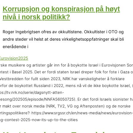
Korrupsjon og konspirasjon på høyt
nivå i norsk politikk?
Roger Ingebrigtsen ofres av okkultistene. Okkultister i OTO og
andre steder vil helst at deres virkelighetsoppfatninger skal bli
enerådende i
ske musikere og artister går inn for å boykotte Israel i Eurovisjonen So
test i Basel 2025. Det er fordi staten Israel dreper folk for fote i Gaza 
Vestbredden for fullt siden 2023, NRK har vanskeligheter å forklare
rfor de boykottet Russland i 2022, mens nå vil de ikke boykotte Israel, 
ps://tv.nrk.no/serie/dagsnytt-atten-
sesong/202505/episode/NNFA56050725). Er det fordi Israels sionister h
r makt over norsk media (NRK, TV2, VG og Aftenposten) og de norske
rtingspolitikere?: https://www.srgssr.ch/en/news-media/news/eurovision
g-contest-2025-now-its-up-to-the-cities