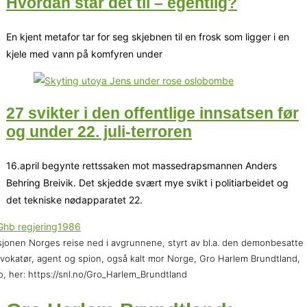
Hvordan står det til – egentlig?
En kjent metafor tar for seg skjebnen til en frosk som ligger i en
kjele med vann på komfyren under
27 svikter i den offentlige innsatsen før
og under 22. juli-terroren
16.april begynte rettssaken mot massedrapsmannen Anders
Behring Breivik. Det skjedde svært mye svikt i politiarbeidet og
det tekniske nødapparatet 22.
jonen Norges reise ned i avgrunnene, styrt av bl.a. den demonbesatte
vokatør, agent og spion, også kalt mor Norge, Gro Harlem Brundtland,
o, her: https://snl.no/Gro_Harlem_Brundtland