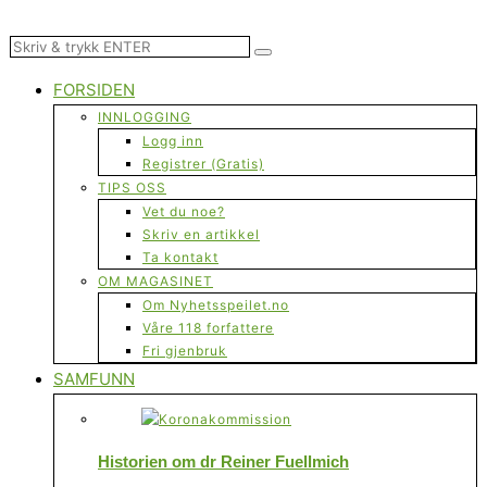
FORSIDEN
INNLOGGING
Logg inn
Registrer (Gratis)
TIPS OSS
Vet du noe?
Skriv en artikkel
Ta kontakt
OM MAGASINET
Om Nyhetsspeilet.no
Våre 118 forfattere
Fri gjenbruk
SAMFUNN
Historien om dr Reiner Fuellmich