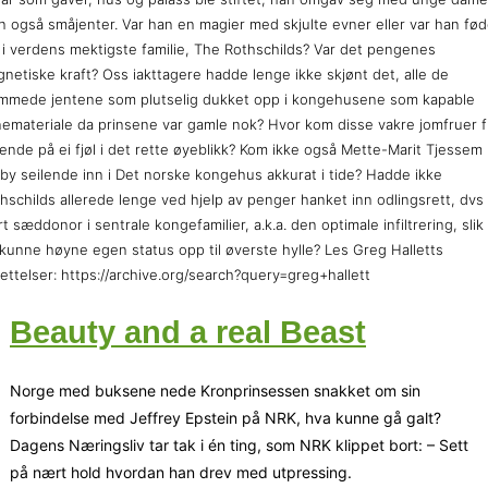
 også småjenter. Var han en magier med skjulte evner eller var han fø
 i verdens mektigste familie, The Rothschilds? Var det pengenes
netiske kraft? Oss iakttagere hadde lenge ikke skjønt det, alle de
mmede jentene som plutselig dukket opp i kongehusene som kapable
emateriale da prinsene var gamle nok? Hvor kom disse vakre jomfruer f
ende på ei fjøl i det rette øyeblikk? Kom ikke også Mette-Marit Tjessem
by seilende inn i Det norske kongehus akkurat i tide? Hadde ikke
hschilds allerede lenge ved hjelp av penger hanket inn odlingsrett, dvs
t sæddonor i sentrale kongefamilier, a.k.a. den optimale infiltrering, slik
kunne høyne egen status opp til øverste hylle? Les Greg Halletts
ettelser: https://archive.org/search?query=greg+hallett
Beauty and a real Beast
Norge med buksene nede Kronprinsessen snakket om sin
forbindelse med Jeffrey Epstein på NRK, hva kunne gå galt?
Dagens Næringsliv tar tak i én ting, som NRK klippet bort: – Sett
på nært hold hvordan han drev med utpressing.