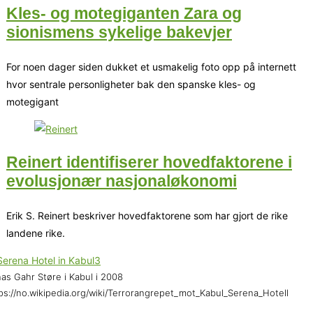
Kles- og motegiganten Zara og
sionismens sykelige bakevjer
For noen dager siden dukket et usmakelig foto opp på internett
hvor sentrale personligheter bak den spanske kles- og
motegigant
Reinert identifiserer hovedfaktorene i
evolusjonær nasjonaløkonomi
Erik S. Reinert beskriver hovedfaktorene som har gjort de rike
landene rike.
as Gahr Støre i Kabul i 2008
ps://no.wikipedia.org/wiki/Terrorangrepet_mot_Kabul_Serena_Hotell