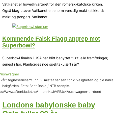
Vatikanet er hovedkvarteret for den romersk-katolske kirken.
Også idag utøver Vatikanet en enorm verdslig makt (stikkord:
makt og penger). Vatikanet
Kommende Falsk Flagg angrep mot
Superbowl?
Superbowl finalen i USA har blitt benyttet til rituelle fremføringer,
senest i fjor. Planlegges noe spektakulært i år?
 vårt tegneseriesamfunn, vi mistet sansen for virkeligheten og ble narr
 i bakgården. Foto: Berit Roald / NTB scanpix,
ps://www.aftenbladet.no/innenriks/i/VRBJx4/pushwagner-er-doed
Londons babylonske baby