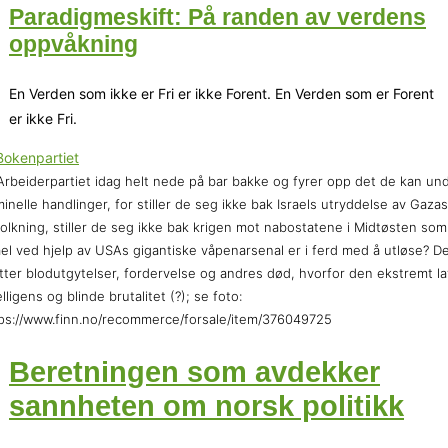
Paradigmeskift: På randen av verdens
oppvåkning
En Verden som ikke er Fri er ikke Forent. En Verden som er Forent
er ikke Fri.
Arbeiderpartiet idag helt nede på bar bakke og fyrer opp det de kan un
minelle handlinger, for stiller de seg ikke bak Israels utryddelse av Gazas
olkning, stiller de seg ikke bak krigen mot nabostatene i Midtøsten som
ael ved hjelp av USAs gigantiske våpenarsenal er i ferd med å utløse? D
tter blodutgytelser, fordervelse og andres død, hvorfor den ekstremt l
elligens og blinde brutalitet (?); se foto:
ps://www.finn.no/recommerce/forsale/item/376049725
Beretningen som avdekker
sannheten om norsk politikk