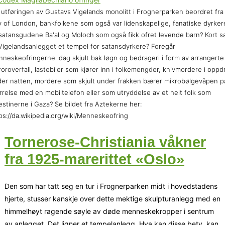
 utføringen av Gustavs Vigelands monolitt i Frognerparken beordret fra
y of London, bankfolkene som også var lidenskapelige, fanatiske dyrker
satansgudene Ba'al og Moloch som også fikk ofret levende barn? Kort sa
Vigelandsanlegget et tempel for satansdyrkere? Foregår
neskeofringerne idag skjult bak løgn og bedrageri i form av arrangerte
roroverfall, lastebiler som kjører inn i folkemengder, knivmordere i oppd
er natten, mordere som skjult under frakken bærer mikrobølgevåpen p
rrelse med en mobiltelefon eller som utryddelse av et helt folk som
estinerne i Gaza? Se bildet fra Aztekerne her:
ps://da.wikipedia.org/wiki/Menneskeofring
Tornerose-Christiania våkner
fra 1925-marerittet «Oslo»
Den som har tatt seg en tur i Frognerparken midt i hovedstadens
hjerte, stusser kanskje over dette mektige skulpturanlegg med en
himmelhøyt ragende søyle av døde menneskekropper i sentrum
av anlegget. Det ligner et tempelanlegg. Hva kan disse bety, kan