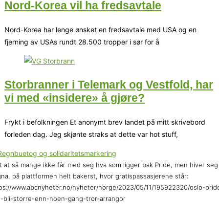
Nord-Korea vil ha fredsavtale
Nord-Korea har lenge ønsket en fredsavtale med USA og en
fjerning av USAs rundt 28.500 tropper i sør for å
Storbranner i Telemark og Vestfold, har
vi med «insidere» å gjøre?
Frykt i befolkningen Et anonymt brev landet på mitt skrivebord
forleden dag. Jeg skjønte straks at dette var hot stuff,
t at så mange ikke får med seg hva som ligger bak Pride, men hiver seg
na, på plattformen helt bakerst, hvor gratispassasjerene står:
ps://www.abcnyheter.no/nyheter/norge/2023/05/11/195922320/oslo-prid
-bli-storre-enn-noen-gang-tror-arrangor