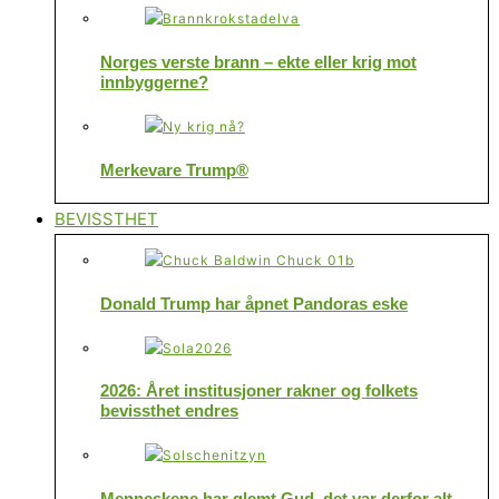
Norges verste brann – ekte eller krig mot
innbyggerne?
Merkevare Trump®
BEVISSTHET
Donald Trump har åpnet Pandoras eske
2026: Året institusjoner rakner og folkets
bevissthet endres
Menneskene har glemt Gud, det var derfor alt