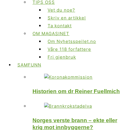
TIPS OSS
Vet du noe?
Skriv en artikkel
Ta kontakt
OM MAGASINET
Om Nyhetsspeilet.no
Våre 118 forfattere
Fri gjenbruk
SAMFUNN
Historien om dr Reiner Fuellmich
Norges verste brann – ekte eller
krig mot innbyggerne?