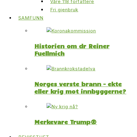
Våre 118 forfattere
Fri gjenbruk
SAMFUNN
Historien om dr Reiner
Fuellmich
Norges verste brann – ekte
eller krig mot innbyggerne?
Merkevare Trump®