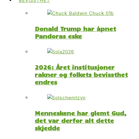
BEVISSTHET
Donald Trump har åpnet
Pandoras eske
2026: Året institusjoner
rakner og folkets bevissthet
endres
Menneskene har glemt Gud,
det var derfor alt dette
skjedde