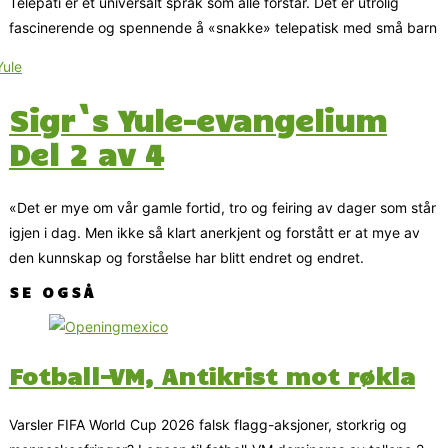
Telepati er et universalt språk som alle forstår. Det er utrolig
fascinerende og spennende å «snakke» telepatisk med små barn
Sigr`s Yule-evangelium
Del 2 av 4
«Det er mye om vår gamle fortid, tro og feiring av dager som står
igjen i dag. Men ikke så klart anerkjent og forstått er at mye av
den kunnskap og forståelse har blitt endret og endret.
SE OGSÅ
Fotball-VM, Antikrist mot røkla
Varsler FIFA World Cup 2026 falsk flagg-aksjoner, storkrig og