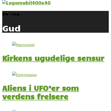
Bla i tag
Gud
Kirkens ugudelige sensur
Aliens i UFO’er som
verdens frelsere