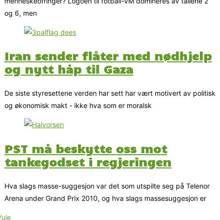
menneskeofringer? Logoen til fotball-VM domineres av tallene 2
og 6, men
Iran sender flåter med nødhjelp
og nytt håp til Gaza
De siste styresettene verden har sett har vært motivert av politisk
og økonomisk makt - ikke hva som er moralsk
PST må beskytte oss mot
tankegodset i regjeringen
Hva slags masse-suggesjon var det som utspilte seg på Telenor
Arena under Grand Prix 2010, og hva slags massesuggesjon er