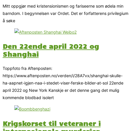
Mitt oppgjør med kristensionismen og fariseerne som ødela min
barndom. I begynnelsen var Ordet. Det er forfatterens privilegium
å søke
Den 22ende april 2022 og
Shanghai
Toppfoto fra Aftenposten:
https://www.aftenposten.no/verden/i/28A7vx/shanghai-skulle-
ha-aapnet-igjen-naa-i-stedet-viser-ferske-bilder-at-sol 22ende
april 2022 og New York Kanskje er det denne gang det mulig
kommende blodbad isolert
Krigskorset til veteraner i
internasjonale myrderier