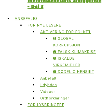
menneskehetens anliggende
– Del 3
ANBEFALES
FOR NYE LESERE
AKTIVERING FOR FOLKET
➊ GLOBAL
KORRUPSJON
➋ FALSK KLIMAKRISE
➌ ISKALDE
VIRKEMIDLER
➍ DØDELIG HENSIKT
Anbefalt
I dybden
Videoer
Ordforklaringer
FOR LYSBRINGERE