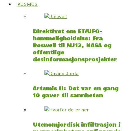
KOSMOS
Direktivet om ET/UFO-
hemmeligholdelse: Fra
Roswell til MJ12, NASA og
offentlige
desinformasjonsprosjekter
Artemis II: Det var en gang
10 gaver til sannheten
Utenomjordisk infiltrasjon i