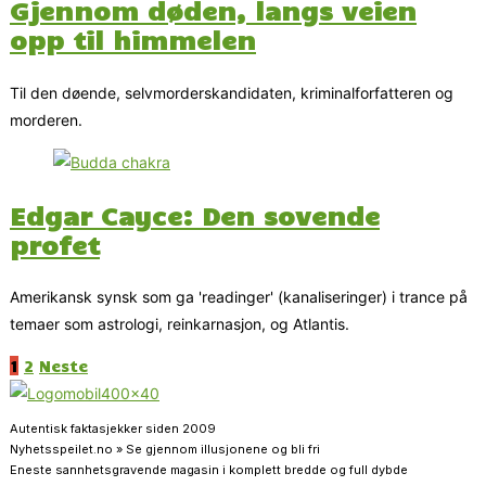
Gjennom døden, langs veien
opp til himmelen
Til den døende, selvmorderskandidaten, kriminalforfatteren og
morderen.
Edgar Cayce: Den sovende
profet
Amerikansk synsk som ga 'readinger' (kanaliseringer) i trance på
temaer som astrologi, reinkarnasjon, og Atlantis.
1
2
Neste
Autentisk faktasjekker siden 2009
Nyhetsspeilet.no » Se gjennom illusjonene og bli fri
Eneste sannhetsgravende magasin i komplett bredde og full dybde