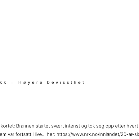
ekk = Høyere bevissthet
forkortet: Brannen startet svært intenst og tok seg opp etter hve
dem var fortsatt i live... her: https://www.nrk.no/innlandet/20-a