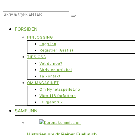
FORSIDEN
INNLOGGING
Logg inn
Registrer (Gratis)
TIPS OSS
Vet du noe?
Skriv en artikkel
Ta kontakt
OM MAGASINET
Om Nyhetsspeilet.no
Våre 118 forfattere
Fri gjenbruk
SAMFUNN
Historien om dr Reiner Fuellmich