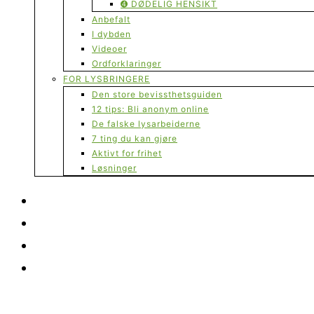
➍ DØDELIG HENSIKT
Anbefalt
I dybden
Videoer
Ordforklaringer
FOR LYSBRINGERE
Den store bevissthetsguiden
12 tips: Bli anonym online
De falske lysarbeiderne
7 ting du kan gjøre
Aktivt for frihet
Løsninger