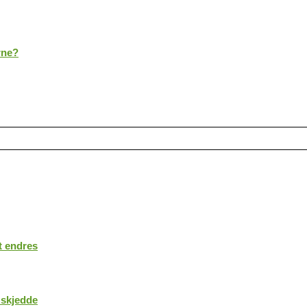
rne?
t endres
 skjedde