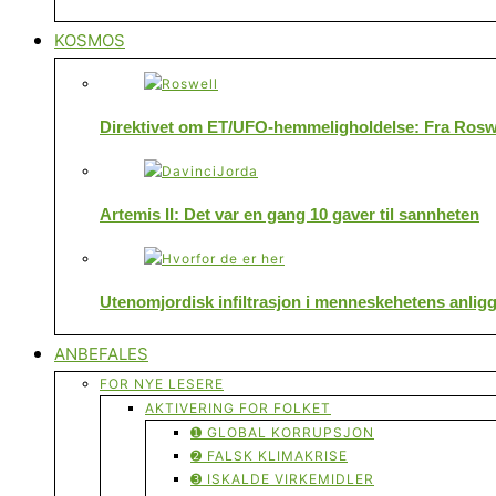
KOSMOS
Direktivet om ET/UFO-hemmeligholdelse: Fra Roswe
Artemis II: Det var en gang 10 gaver til sannheten
Utenomjordisk infiltrasjon i menneskehetens anlig
ANBEFALES
FOR NYE LESERE
AKTIVERING FOR FOLKET
➊ GLOBAL KORRUPSJON
➋ FALSK KLIMAKRISE
➌ ISKALDE VIRKEMIDLER