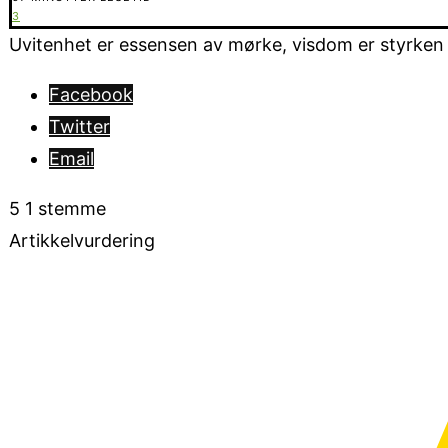
3
Uvitenhet er essensen av mørke, visdom er styrken i 
Facebook
Twitter
Email
5
1
stemme
Artikkelvurdering