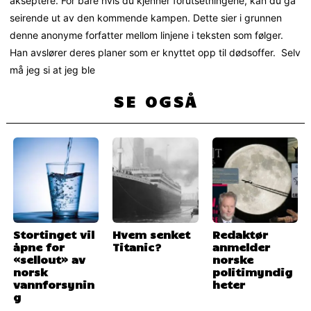
akseptere. For bare hvis du kjenner forutsetningene, kan du gå
seirende ut av den kommende kampen. Dette sier i grunnen
denne anonyme forfatter mellom linjene i teksten som følger.
Han avslører deres planer som er knyttet opp til dødsoffer. Selv
må jeg si at jeg ble
SE OGSÅ
Stortinget vil
Hvem senket
Redaktør
åpne for
Titanic?
anmelder
«sellout» av
norske
norsk
politimyndig
vannforsynin
heter
g