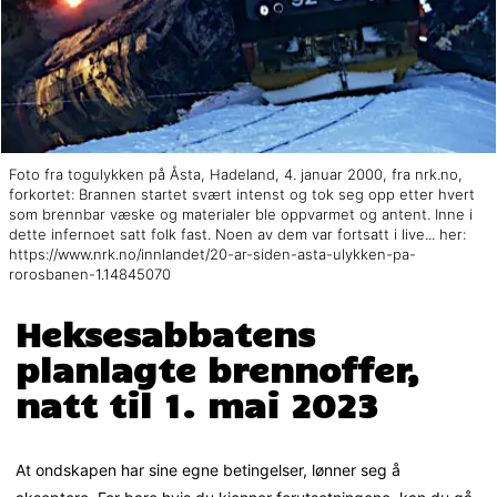
Foto fra togulykken på Åsta, Hadeland, 4. januar 2000, fra nrk.no,
forkortet: Brannen startet svært intenst og tok seg opp etter hvert
som brennbar væske og materialer ble oppvarmet og antent. Inne i
dette infernoet satt folk fast. Noen av dem var fortsatt i live... her:
https://www.nrk.no/innlandet/20-ar-siden-asta-ulykken-pa-
rorosbanen-1.14845070
Heksesabbatens
planlagte brennoffer,
natt til 1. mai 2023
At ondskapen har sine egne betingelser, lønner seg å