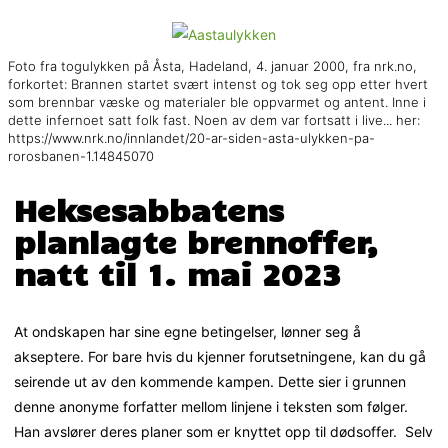
Foto fra togulykken på Åsta, Hadeland, 4. januar 2000, fra nrk.no,
forkortet: Brannen startet svært intenst og tok seg opp etter hvert
som brennbar væske og materialer ble oppvarmet og antent. Inne i
dette infernoet satt folk fast. Noen av dem var fortsatt i live... her:
https://www.nrk.no/innlandet/20-ar-siden-asta-ulykken-pa-
rorosbanen-1.14845070
Heksesabbatens
planlagte brennoffer,
natt til 1. mai 2023
At ondskapen har sine egne betingelser, lønner seg å
akseptere. For bare hvis du kjenner forutsetningene, kan du gå
seirende ut av den kommende kampen. Dette sier i grunnen
denne anonyme forfatter mellom linjene i teksten som følger.
Han avslører deres planer som er knyttet opp til dødsoffer. Selv