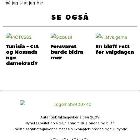
må jeg si at jeg ble
SE OGSÅ
Tunisia – CIA
Forsvaret
En bløff rett
og Mossads
burde bidra
før valgdagen
nye
mer
demokrati?
Autentisk faktasjekker siden 2009
Nyhetsspeilet.no » Se gjennom illusjonene og bli fri
Eneste sannhetsgravende magasin i komplett bredde og full dybde