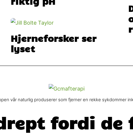
riktig pH
Hjerneforsker ser
lyset
ppen vår naturlig produserer som fjerner en rekke sykdommer inkl
drept fordi de