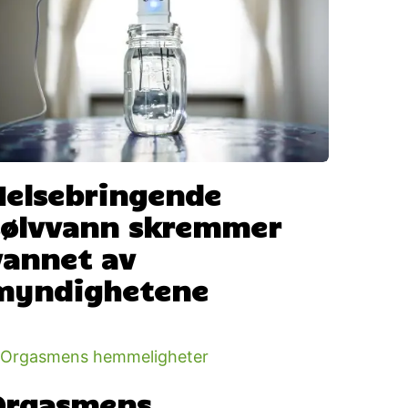
Helsebringende
sølvvann skremmer
vannet av
myndighetene
Orgasmens