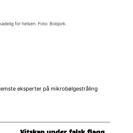
delig for helsen. Foto: Bobjork.
remste eksperter på mikrobølgestråling
Vitskap under falsk flagg