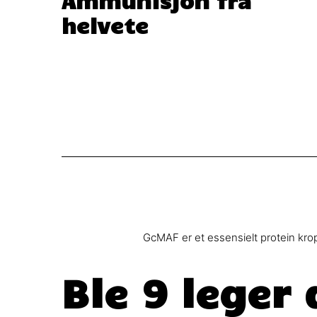
helvete
GcMAF er et essensielt protein kro
Ble 9 leger 