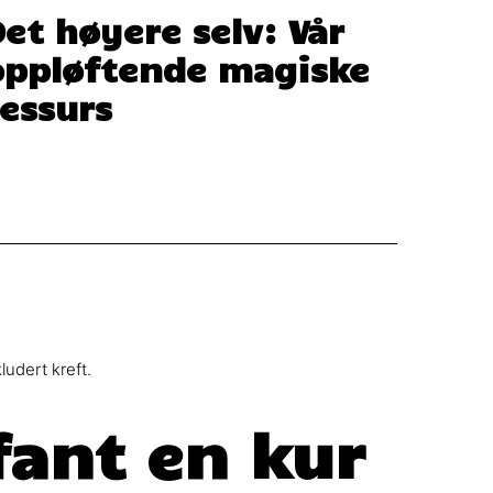
Det høyere selv: Vår
oppløftende magiske
ressurs
udert kreft.
 fant en kur