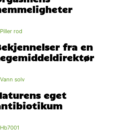
hemmeligheter
Bekjennelser fra en
Legemiddeldirektør
Naturens eget
antibiotikum