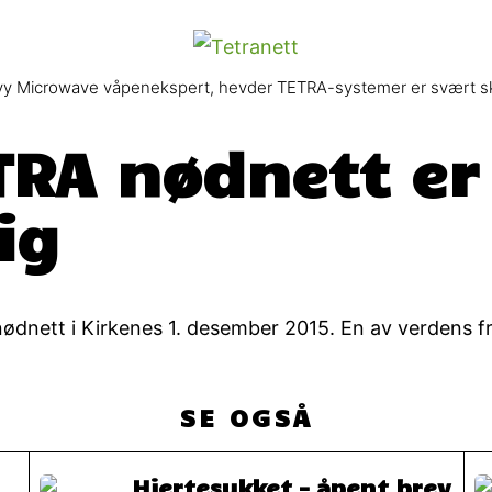
 Navy Microwave våpenekspert, hevder TETRA-systemer er svært ska
TRA nødnett er
ig
ødnett i Kirkenes 1. desember 2015. En av verdens f
SE OGSÅ
Hjertesukket – åpent brev