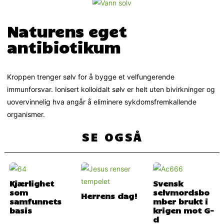
Naturens eget
antibiotikum
Kroppen trenger sølv for å bygge et velfungerende
immunforsvar. Ionisert kolloidalt sølv er helt uten bivirkninger og
uovervinnelig hva angår å eliminere sykdomsfremkallende
organismer.
SE OGSÅ
Kjærlighet
Svensk
som
selvmordsbo
Herrens dag!
samfunnets
mber brukt i
basis
krigen mot G-
d