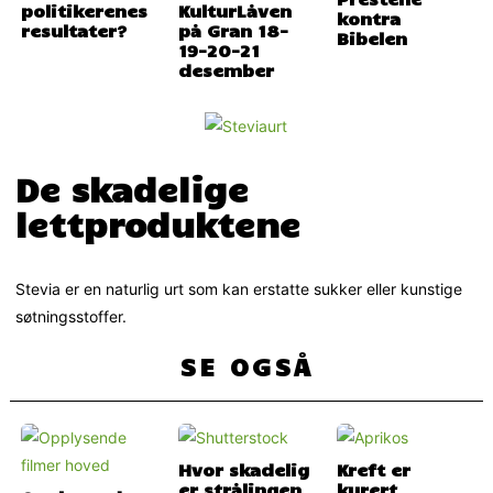
politikerenes
KulturLåven
kontra
resultater?
på Gran 18-
Bibelen
19-20-21
desember
De skadelige
lettproduktene
Stevia er en naturlig urt som kan erstatte sukker eller kunstige
søtningsstoffer.
SE OGSÅ
Hvor skadelig
Kreft er
er strålingen
kurert