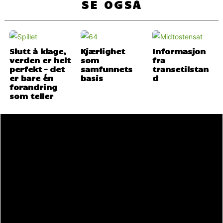
SE OGSÅ
Slutt å klage,
Kjærlighet
Informasjon
verden er helt
som
fra
perfekt – det
samfunnets
transetilstan
er bare én
basis
d
forandring
som teller