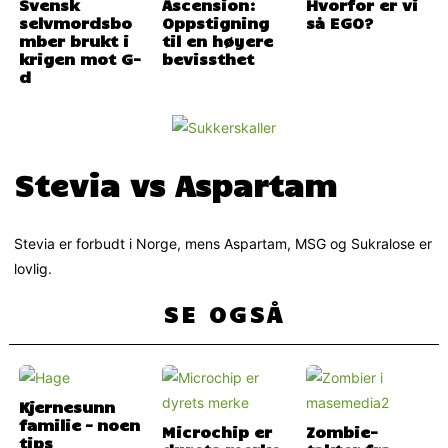
Svensk
Ascension:
Hvorfor er vi
selvmordsbo
Oppstigning
så EGO?
mber brukt i
til en høyere
krigen mot G-
bevissthet
d
Stevia vs Aspartam
Stevia er forbudt i Norge, mens Aspartam, MSG og Sukralose er
lovlig.
SE OGSÅ
Kjernesunn
familie – noen
Microchip er
Zombie-
tips