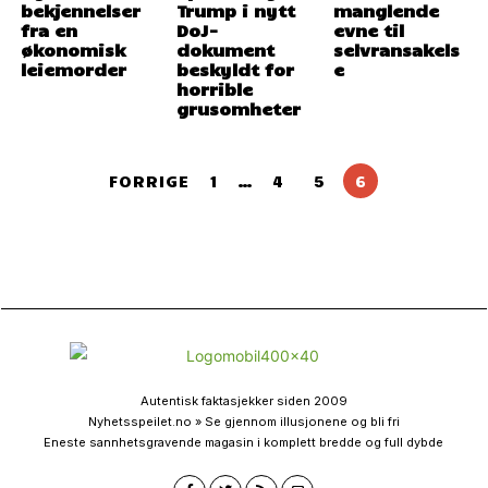
bekjennelser
Trump i nytt
manglende
fra en
DoJ-
evne til
økonomisk
dokument
selvransakels
leiemorder
beskyldt for
e
horrible
grusomheter
FORRIGE
1
…
4
5
6
Autentisk faktasjekker siden 2009
Nyhetsspeilet.no » Se gjennom illusjonene og bli fri
Eneste sannhetsgravende magasin i komplett bredde og full dybde