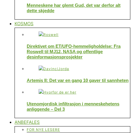
Menneskene har glemt Gud, det var derfor alt
dette skjedde
KOSMOS
Direktivet om ET/UFO-hemmeligholdelse: Fra
Roswell til MJ12, NASA og offentlige
desinformasjonsprosjekter
Artemis II: Det var en gang 10 gaver til sannheten
Utenomjordisk infiltrasjon i menneskehetens
anliggende – Del 3
ANBEFALES
FOR NYE LESERE