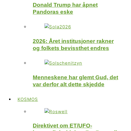
Donald Trump har åpnet
Pandoras eske
2026: Året institusjoner rakner
og folkets bevissthet endres
Menneskene har glemt Gud, det
var derfor alt dette skjedde
KOSMOS
Direktivet om ET/UFO-