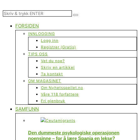
FORSIDEN
INNLOGGING
Logg inn
Registrer (Gratis)
TIPS OSS
Vet du noe?
Skriv en artikkel
Ta kontakt
OM MAGASINET
Om Nyhetsspeilet.no
Våre 118 forfattere
Fri gjenbruk
SAMFUNN
Den dummeste psykologiske operasjonen
noensinne – for å lære Spania en lekse?