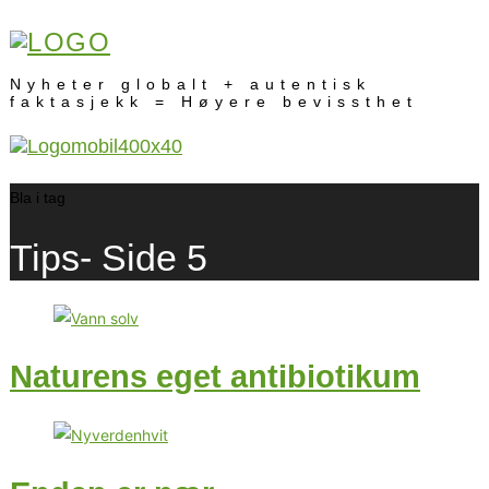
Nyheter globalt + autentisk
faktasjekk = Høyere bevissthet
Bla i tag
Tips
- Side 5
Naturens eget antibiotikum