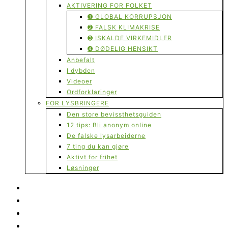
AKTIVERING FOR FOLKET
➊ GLOBAL KORRUPSJON
➋ FALSK KLIMAKRISE
➌ ISKALDE VIRKEMIDLER
➍ DØDELIG HENSIKT
Anbefalt
I dybden
Videoer
Ordforklaringer
FOR LYSBRINGERE
Den store bevissthetsguiden
12 tips: Bli anonym online
De falske lysarbeiderne
7 ting du kan gjøre
Aktivt for frihet
Løsninger