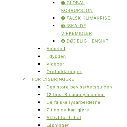
➊ GLOBAL
KORRUPSJON
➋ FALSK KLIMAKRISE
➌ ISKALDE
VIRKEMIDLER
➍ DØDELIG HENSIKT
Anbefalt
I dybden
Videoer
Ordforklaringer
FOR LYSBRINGERE
Den store bevissthetsguiden
12 tips: Bli anonym online
De falske lysarbeiderne
7 ting du kan gjøre
Aktivt for frihet
Løsninger