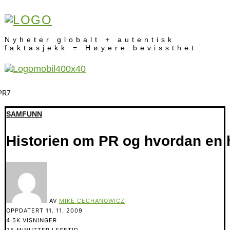
Nyheter globalt + autentisk
faktasjekk = Høyere bevissthet
SAMFUNN
Historien om PR og hvordan en h
AV
MIKE CECHANOWICZ
OPPDATERT
11. 11. 2009
4.5K VISNINGER
25 MINUTTER LESETID