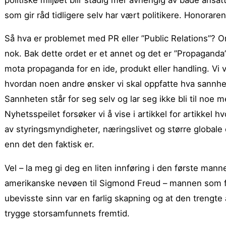
som gir råd tidligere selv har vært politikere. Honorar
Så hva er problemet med PR eller ”Public Relations”? Ord
nok. Bak dette ordet er et annet og det er ”Propaganda”
mota propaganda for en ide, produkt eller handling. Vi ve
hvordan noen andre ønsker vi skal oppfatte hva sannhet
Sannheten står for seg selv og lar seg ikke bli til noe m
Nyhetsspeilet forsøker vi å vise i artikkel for artikkel hv
av styringsmyndigheter, næringslivet og større globale o
enn det den faktisk er.
Vel – la meg gi deg en liten innføring i den første man
amerikanske nevøen til Sigmond Freud – mannen som fi
ubevisste sinn var en farlig skapning og at den trengte 
trygge storsamfunnets fremtid.