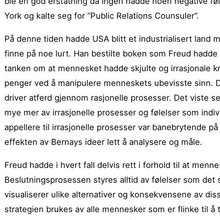
ble en god erstatning da ingen hadde noen negative følel
York og kalte seg for ”Public Relations Counsuler”.
På denne tiden hadde USA blitt et industrialisert lan
finne på noe lurt. Han bestilte boken som Freud hadde s
tanken om at mennesket hadde skjulte og irrasjonale k
penger ved å manipulere menneskets ubevisste sinn. De
driver atferd gjennom rasjonelle prosesser. Det viste se
mye mer av irrasjonelle prosesser og følelser som ind
appellere til irrasjonelle prosesser var banebrytende på 
effekten av Bernays ideer lett å analysere og måle.
Freud hadde i hvert fall delvis rett i forhold til at me
Beslutningsprosessen styres alltid av følelser som det 
visualiserer ulike alternativer og konsekvensene av diss
strategien brukes av alle mennesker som er flinke til 