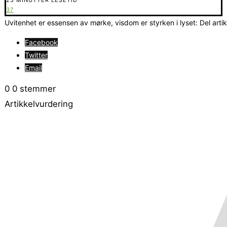
37
Uvitenhet er essensen av mørke, visdom er styrken i lyset: Del arti
Facebook
Twitter
Email
0
0
stemmer
Artikkelvurdering