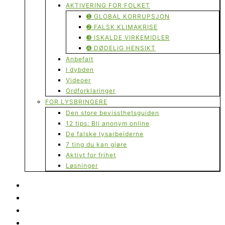
AKTIVERING FOR FOLKET
➊ GLOBAL KORRUPSJON
➋ FALSK KLIMAKRISE
➌ ISKALDE VIRKEMIDLER
➍ DØDELIG HENSIKT
Anbefalt
I dybden
Videoer
Ordforklaringer
FOR LYSBRINGERE
Den store bevissthetsguiden
12 tips: Bli anonym online
De falske lysarbeiderne
7 ting du kan gjøre
Aktivt for frihet
Løsninger