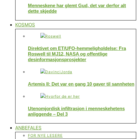
Menneskene har glemt Gud, det var derfor alt
dette skjedde
KOSMOS
Direktivet om ET/UFO-hemmeligholdelse: Fra
Roswell til MJ12, NASA og offentlige
desinformasjonsprosjekter
Artemis II: Det var en gang 10 gaver til sannheten
Utenomjordisk infiltrasjon i menneskehetens
anliggende – Del 3
ANBEFALES
FOR NYE LESERE