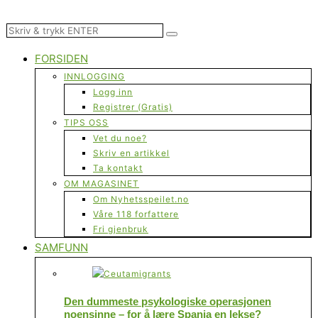
FORSIDEN
INNLOGGING
Logg inn
Registrer (Gratis)
TIPS OSS
Vet du noe?
Skriv en artikkel
Ta kontakt
OM MAGASINET
Om Nyhetsspeilet.no
Våre 118 forfattere
Fri gjenbruk
SAMFUNN
Den dummeste psykologiske operasjonen
noensinne – for å lære Spania en lekse?