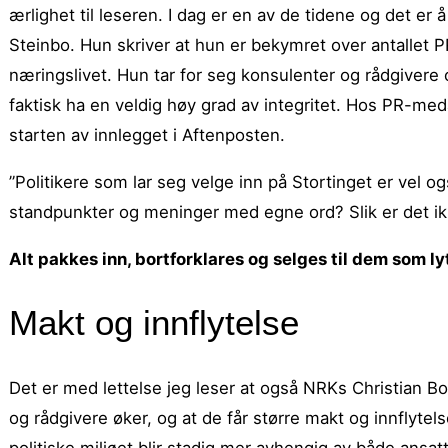
ærlighet til leseren. I dag er en av de tidene og det er
Steinbo. Hun skriver at hun er bekymret over antallet 
næringslivet.
Hun tar for seg konsulenter og rådgivere o
faktisk ha en veldig høy grad av integritet. Hos PR-med
starten av innlegget i Aftenposten.
”Politikere som lar seg velge inn på Stortinget er vel o
standpunkter og meninger med egne ord? Slik er det ik
Alt pakkes inn, bortforklares og selges til dem som ly
Makt og innflytelse
Det er med lettelse jeg leser at også NRKs Christian B
og rådgivere øker, og at de får større makt og innflytel
politiske miljøet blir stadig mer avhengig av både ansat