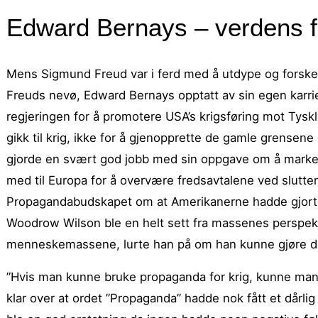
Edward Bernays – verdens f
Mens Sigmund Freud var i ferd med å utdype og forske
Freuds nevø, Edward Bernays opptatt av sin egen karr
regjeringen for å promotere USA’s krigsføring mot Tysk
gikk til krig, ikke for å gjenopprette de gamle grensene
gjorde en svært god jobb med sin oppgave om å markeds
med til Europa for å overvære fredsavtalene ved slutte
Propagandabudskapet om at Amerikanerne hadde gjort E
Woodrow Wilson ble en helt sett fra massenes perspekti
menneskemassene, lurte han på om han kunne gjøre de
”Hvis man kunne bruke propaganda for krig, kunne man he
klar over at ordet ”Propaganda” hadde nok fått et dårlig 