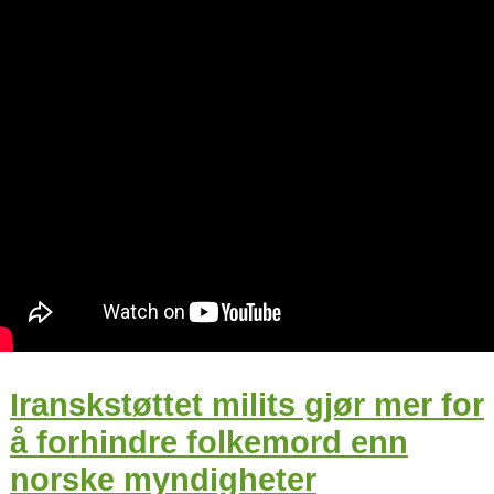
Iranskstøttet milits gjør mer for
å forhindre folkemord enn
norske myndigheter