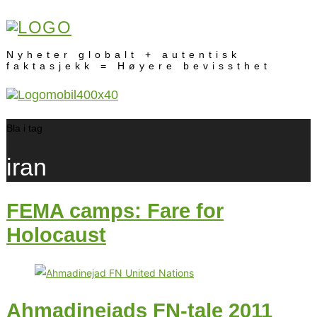
Nyheter globalt + autentisk
faktasjekk = Høyere bevissthet
Bla i tag
iran
FEMA camps: Fare for
Holocaust
Ahmadinejads FN-tale 2011