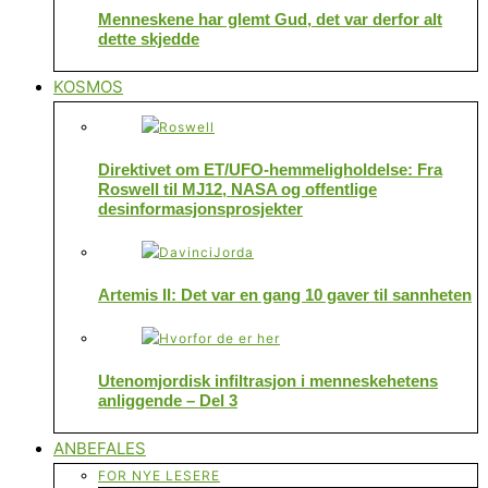
Menneskene har glemt Gud, det var derfor alt
dette skjedde
KOSMOS
Direktivet om ET/UFO-hemmeligholdelse: Fra
Roswell til MJ12, NASA og offentlige
desinformasjonsprosjekter
Artemis II: Det var en gang 10 gaver til sannheten
Utenomjordisk infiltrasjon i menneskehetens
anliggende – Del 3
ANBEFALES
FOR NYE LESERE