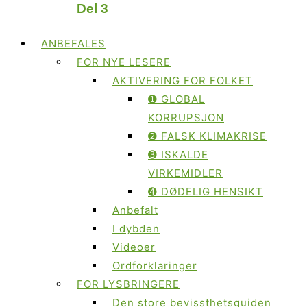
Del 3
ANBEFALES
FOR NYE LESERE
AKTIVERING FOR FOLKET
➊ GLOBAL
KORRUPSJON
➋ FALSK KLIMAKRISE
➌ ISKALDE
VIRKEMIDLER
➍ DØDELIG HENSIKT
Anbefalt
I dybden
Videoer
Ordforklaringer
FOR LYSBRINGERE
Den store bevissthetsguiden