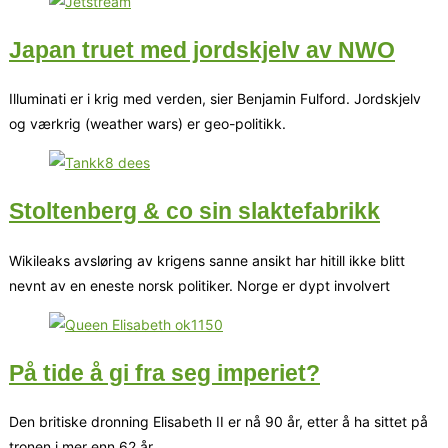
Japan truet med jordskjelv av NWO
Illuminati er i krig med verden, sier Benjamin Fulford. Jordskjelv
og værkrig (weather wars) er geo-politikk.
Wikileaks avsløring av krigens sanne ansikt har hitill ikke blitt
nevnt av en eneste norsk politiker. Norge er dypt involvert
På tide å gi fra seg imperiet?
Den britiske dronning Elisabeth II er nå 90 år, etter å ha sittet på
tronen i mer enn 62 år.