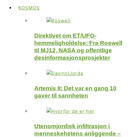
KOSMOS
Direktivet om ET/UFO-
hemmeligholdelse: Fra Roswell
til MJ12, NASA og offentlige
desinformasjonsprosjekter
Artemis II: Det var en gang 10
gaver til sannheten
Utenomjordisk infiltrasjon i
menneskehetens anliggende –