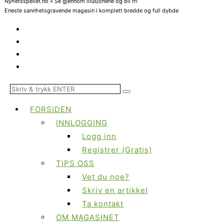
Nyhetsspeilet.no » Se gjennom illusjonene og bli fri
Eneste sannhetsgravende magasin i komplett bredde og full dybde
FORSIDEN
INNLOGGING
Logg inn
Registrer (Gratis)
TIPS OSS
Vet du noe?
Skriv en artikkel
Ta kontakt
OM MAGASINET