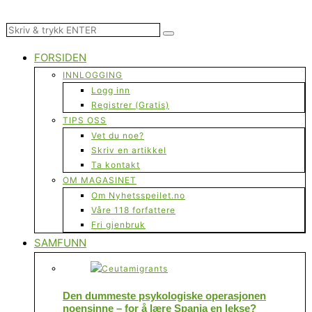
FORSIDEN
INNLOGGING
Logg inn
Registrer (Gratis)
TIPS OSS
Vet du noe?
Skriv en artikkel
Ta kontakt
OM MAGASINET
Om Nyhetsspeilet.no
Våre 118 forfattere
Fri gjenbruk
SAMFUNN
Den dummeste psykologiske operasjonen
noensinne – for å lære Spania en lekse?