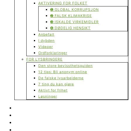
AKTIVERING FOR FOLKET
➊ GLOBAL KORRUPSJON
➋ FALSK KLIMAKRISE
➌ ISKALDE VIRKEMIDLER
➍ DØDELIG HENSIKT
Anbefalt
I dybden
Videoer
Ordforklaringer
FOR LYSBRINGERE
Den store bevissthetsguiden
12 tips: Bli anonym online
De falske lysarbeiderne
7 ting du kan gjøre
Aktivt for frihet
Løsninger