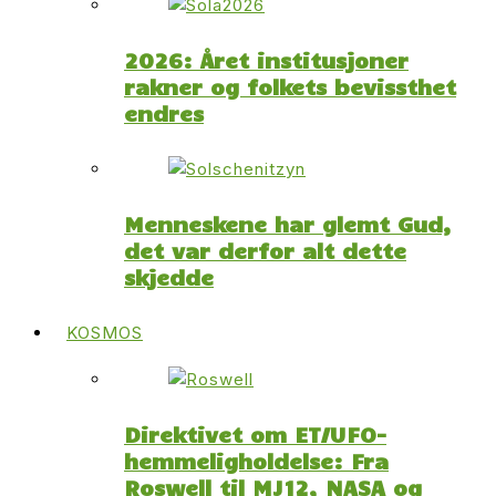
2026: Året institusjoner
rakner og folkets bevissthet
endres
Menneskene har glemt Gud,
det var derfor alt dette
skjedde
KOSMOS
Direktivet om ET/UFO-
hemmeligholdelse: Fra
Roswell til MJ12, NASA og