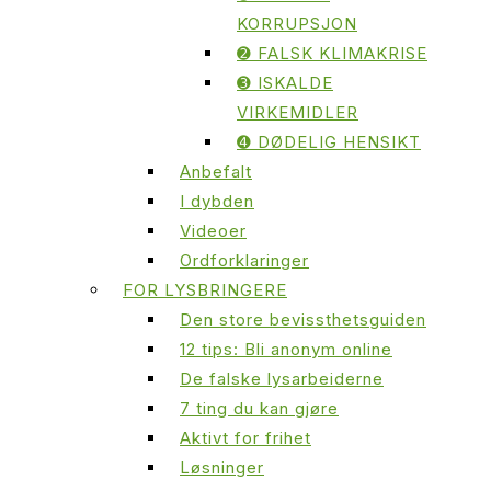
KORRUPSJON
➋ FALSK KLIMAKRISE
➌ ISKALDE
VIRKEMIDLER
➍ DØDELIG HENSIKT
Anbefalt
I dybden
Videoer
Ordforklaringer
FOR LYSBRINGERE
Den store bevissthetsguiden
12 tips: Bli anonym online
De falske lysarbeiderne
7 ting du kan gjøre
Aktivt for frihet
Løsninger