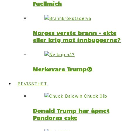
Fuellmich
Norges verste brann – ekte
eller krig mot innbyggerne?
Merkevare Trump®
BEVISSTHET
Donald Trump har åpnet
Pandoras eske