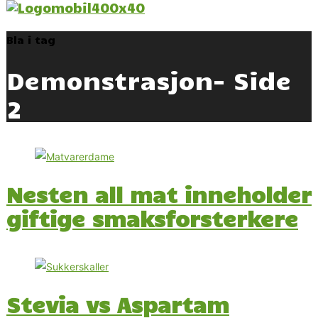
Bla i tag
Demonstrasjon
- Side
2
Nesten all mat inneholder
giftige smaksforsterkere
Stevia vs Aspartam