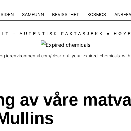
RSIDEN
SAMFUNN
BEVISSTHET
KOSMOS
ANBEFA
LT + AUTENTISK FAKTASJEKK = HØY
//blog.idrenvironmental.com/clear-out-your-expired-chemicals-wit
ng av våre matva
Mullins