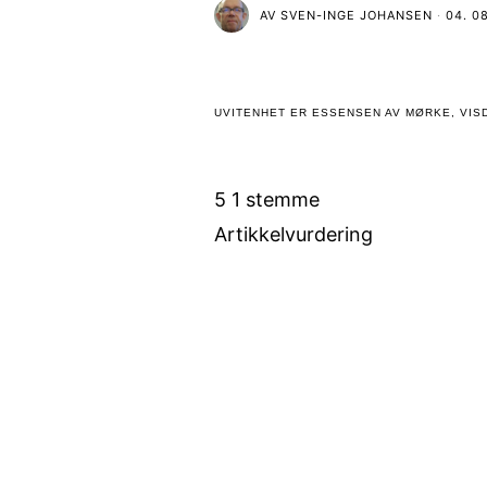
AV
SVEN-INGE JOHANSEN
04. 0
UVITENHET ER ESSENSEN AV MØRKE, VISD
5
1
stemme
Artikkelvurdering