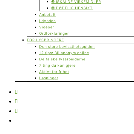
➌ ISKALDE VIRKEMIDLER
➍ DØDELIG HENSIKT
Anbefalt
I dybden
Videoer
Ordforklaringer
FOR LYSBRINGERE
Den store bevissthetsguiden
12 tips: Bli anonym online
De falske lysarbeiderne
7 ting du kan gjøre
Aktivt for frihet
Løsninger