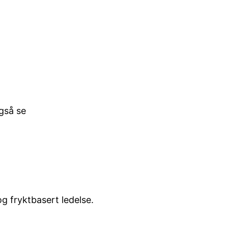
gså se
g fryktbasert ledelse.