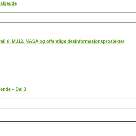
 skjedde
ll til MJ12, NASA og offentlige desinformasjonsprosjekter
gende – Del 3