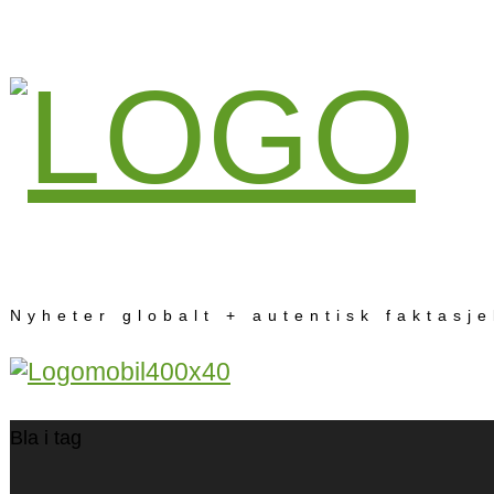
Nyheter globalt + autentisk faktasj
Bla i tag