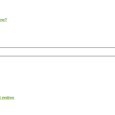
rne?
t endres