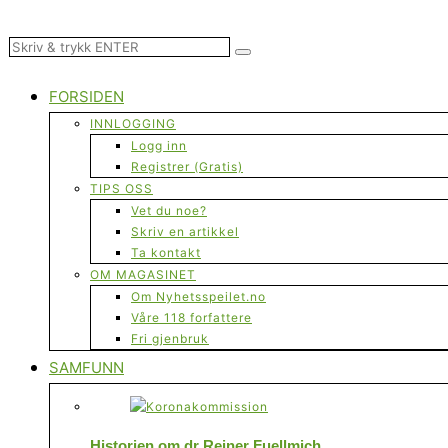
FORSIDEN
INNLOGGING
Logg inn
Registrer (Gratis)
TIPS OSS
Vet du noe?
Skriv en artikkel
Ta kontakt
OM MAGASINET
Om Nyhetsspeilet.no
Våre 118 forfattere
Fri gjenbruk
SAMFUNN
Historien om dr Reiner Fuellmich