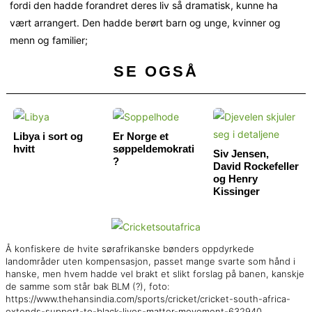
fordi den hadde forandret deres liv så dramatisk, kunne ha
vært arrangert. Den hadde berørt barn og unge, kvinner og
menn og familier;
SE OGSÅ
Libya i sort og
Er Norge et
hvitt
søppeldemokrati
Siv Jensen,
?
David Rockefeller
og Henry
Kissinger
Å konfiskere de hvite sørafrikanske bønders oppdyrkede
landområder uten kompensasjon, passet mange svarte som hånd i
hanske, men hvem hadde vel brakt et slikt forslag på banen, kanskje
de samme som står bak BLM (?), foto:
https://www.thehansindia.com/sports/cricket/cricket-south-africa-
extends-support-to-black-lives-matter-movement-632940