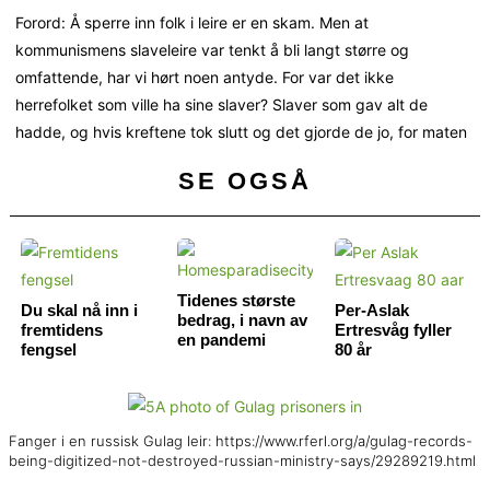
Forord: Å sperre inn folk i leire er en skam. Men at
kommunismens slaveleire var tenkt å bli langt større og
omfattende, har vi hørt noen antyde. For var det ikke
herrefolket som ville ha sine slaver? Slaver som gav alt de
hadde, og hvis kreftene tok slutt og det gjorde de jo, for maten
SE OGSÅ
Tidenes største
Du skal nå inn i
Per-Aslak
bedrag, i navn av
fremtidens
Ertresvåg fyller
en pandemi
fengsel
80 år
Fanger i en russisk Gulag leir: https://www.rferl.org/a/gulag-records-
being-digitized-not-destroyed-russian-ministry-says/29289219.html