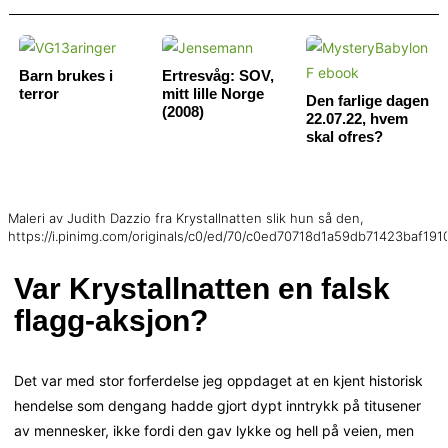
Barn brukes i
Ertresvåg: SOV,
terror
mitt lille Norge
Den farlige dagen
(2008)
22.07.22, hvem
skal ofres?
Maleri av Judith Dazzio fra Krystallnatten slik hun så den,
https://i.pinimg.com/originals/c0/ed/70/c0ed70718d1a59db71423baf1910
Var Krystallnatten en falsk
flagg-aksjon?
Det var med stor forferdelse jeg oppdaget at en kjent historisk
hendelse som dengang hadde gjort dypt inntrykk på titusener
av mennesker, ikke fordi den gav lykke og hell på veien, men