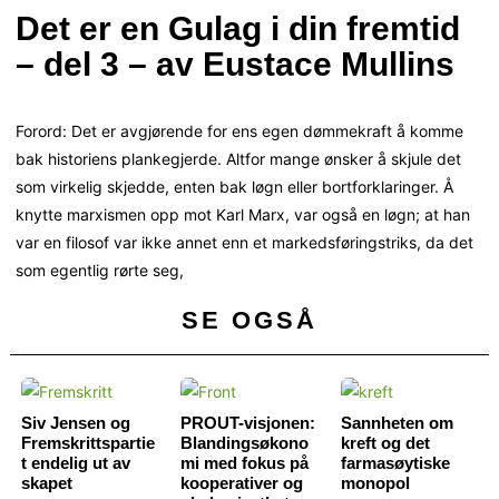
Det er en Gulag i din fremtid
– del 3 – av Eustace Mullins
Forord: Det er avgjørende for ens egen dømmekraft å komme
bak historiens plankegjerde. Altfor mange ønsker å skjule det
som virkelig skjedde, enten bak løgn eller bortforklaringer. Å
knytte marxismen opp mot Karl Marx, var også en løgn; at han
var en filosof var ikke annet enn et markedsføringstriks, da det
som egentlig rørte seg,
SE OGSÅ
Siv Jensen og
PROUT-visjonen:
Sannheten om
Fremskrittspartie
Blandingsøkono
kreft og det
t endelig ut av
mi med fokus på
farmasøytiske
skapet
kooperativer og
monopol