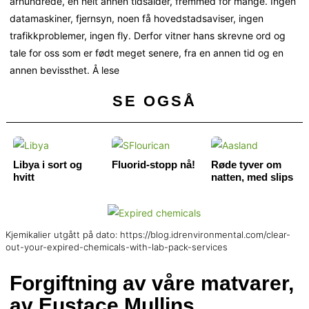
århundrede, en helt annen tidsalder, fremmed for mange. Ingen
datamaskiner, fjernsyn, noen få hovedstadsaviser, ingen
trafikkproblemer, ingen fly. Derfor vitner hans skrevne ord og
tale for oss som er født meget senere, fra en annen tid og en
annen bevissthet. Å lese
SE OGSÅ
Libya i sort og
Fluorid-stopp nå!
Røde tyver om
hvitt
natten, med slips
Kjemikalier utgått på dato: https://blog.idrenvironmental.com/clear-
out-your-expired-chemicals-with-lab-pack-services
Forgiftning av våre matvarer,
av Eustace Mullins