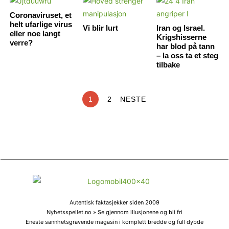
Coronaviruset, et
helt ufarlige virus
Vi blir lurt
Iran og Israel.
eller noe langt
Krigshisserne
verre?
har blod på tann
– la oss ta et steg
tilbake
1
2
NESTE
Autentisk faktasjekker siden 2009
Nyhetsspeilet.no » Se gjennom illusjonene og bli fri
Eneste sannhetsgravende magasin i komplett bredde og full dybde