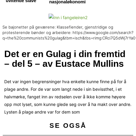
uvitende slave
nasjonaløkonomi
Se bajonetter på geværene: Klassefiender, gjenstridige og
protesterende bønder og arbeidere: https://www.google.com/search?
q=the%20communists%20gulag&tbm=isch&tbs=rimg:CRci7Q5dWj7rY
Det er en Gulag i din fremtid
– del 5 – av Eustace Mullins
Det var ingen begrensninger hva enkelte kunne finne på for å
plage andre. For de var som langt nede i sin bevissthet, i et
halvmørke, fanget inn av redselen over å ikke komme høyere
opp mot lyset, som kunne glede seg over å ha makt over andre.
Lysten å plage andre var for dem som
SE OGSÅ