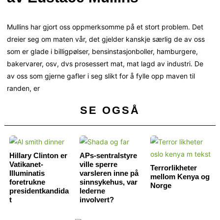
Mullins har gjort oss oppmerksomme på et stort problem. Det
dreier seg om maten vår, det gjelder kanskje særlig de av oss
som er glade i billigpølser, bensinstasjonboller, hamburgere,
bakervarer, osv, dvs prosessert mat, mat lagd av industri. De
av oss som gjerne gafler i seg slikt for å fylle opp maven til
randen, er
SE OGSÅ
Hillary Clinton er
APs-sentralstyre
Vatikanet-
ville sperre
Terrorlikheter
Illuminatis
varsleren inne på
mellom Kenya og
foretrukne
sinnsykehus, var
Norge
presidentkandida
lederne
t
involvert?