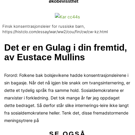
økobevissthet
Finsk konsentrasjonsleier for russiske barn,
https://histclo.com/essay/war/ww2/cou/fin/cw/cw-kz.html
Det er en Gulag i din fremtid,
av Eustace Mullins
Forord: Folkene bak bolsjevikene hadde konsentrasjonsleirene i
sin bagasje. Når det nå igjen ble snakk om tvangsinternering, er
dette et tydelig språk fra samme hold. Sosialdemokratene er
marxister i forkledning. Det tok mange år før jeg oppdaget
dette bedraget. Så derfor står slike internerings-leire ikke langt
fra sosialdemokratene heller. Tenk det, disse fremadstormende
meningsytrere på
SE OGSÅ