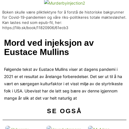
Boken skulle være pliktlektyre for å forstå de historiske bakgrunner
for Covid-19-pandemien og våre riks-politikeres totale maktesløshet.
Kan lastes ned som epub-fil, her:
https://1lib.sk/book/11820906/61ecb3
Mord ved injeksjon av
Eustace Mullins
Følgende tekst av Eustace Mullins viser at dagens pandemi i
2021 er et resultat av årelange forberedelser. Det ser ut til å ha
vært en særgegen kulturfaktor i et visst miljø av de styrtrikeste
folk i USA. Ubevisst har de latt seg bære av denne igjennom
mange år slik at det var helt naturlig at
SE OGSÅ